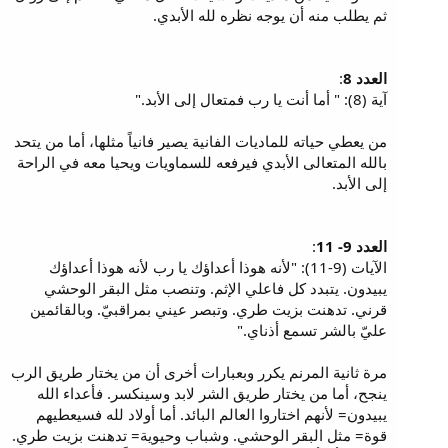
ثم يطلب منه أن يوجه نظره لله الأبدي.
العدد 8
:
آية (8): " أما أنت يا رب فمتعال إلى الأبد."
من يعطي حياته للماديات الفانية يصير فانياً مثلها، أما من يتحد
بالله المتعالى الأبدي فيرفعه للسماويات ويحيا معه في الراحة
إلى الأبد.
العدد 9- 11
:
الآيات (9-11): "لأنه هوذا أعداؤك يا رب لأنه هوذا أعداؤك
يبيدون. يتبدد كل فاعلي الإثم. وتنصب مثل البقر الوحشي
قرني. تدهنت بزيت طري. وتبصر عيني بمراقبيّ. وبالقائمين
عليّ بالشر تسمع أذناي."
مرة ثانية المرنم يكرر وبعبارات أخرى أن من يختار طريق الرب
ينجح، أما من يختار طريق الشر لابد وسينكسر. فأعداء الله
يبيدون= لأنهم اختاروا العالم البائد. أما أولاد لله فسيعطيهم
قوة= مثل البقر الوحشي. وشباب وحيوية= تدهنت بزيت طري.