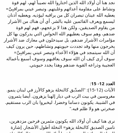
نجد هنا أن أولاد الله الذين اختاروا الله نصيباً لهم، لهم قوة
ونشاط على مقاومة أعدائهم وغلبتهم. وتبصر عيني بمراقبِىَّ=
يعطيه الله عينان تبصران كل من يراقبه ليؤذيه. ويعطيه أذنان
ليسمع ويعرف القائمين عليه بالشر. أي أن هناك من الأشرار
من يقاوم الصديقين، ولكن هذا لا يزعجهم، فهم لهم قوة
ضدهم، وهم سوف يعطيهم الله الحواس التي يدركون بها كل
مؤامرات الأشرار ضدهم، بل سيدخلون في معارك ضد الأشرار
يخرجون منها وقد تجددت حيويتهم ونشاطهم، حين يرون كيف
أن الله سيتمجد في هؤلاء الأعداء وتبصر عيني بمراقبِىَّ=
سوف أرى كيف أن الله سوف يعاقبهم وسوف أسمع بأعماله
العجيبة وذراعه القوية ضدهم وهذا يجدد حيويتي.
العدد 12- 15
:
الآيات (12-15): "الصدّيق كالنخلة يزهو كالأرز في لبنان ينمو.
مغروسين في بيت الرب في ديار إلهنا يزهرون. أيضا يثمرون
في الشيبة. يكونون دساما وخضرا. ليخبروا بان الرب مستقيم.
صخرتي هو ولا ظلم فيه."
نرى هنا كيف أن أولاد الله يكونون مثمرين فرحين مزدهرين،
نامين الصديق كالنخلة يزهو= النخلة أطول الأشجار. إشارة