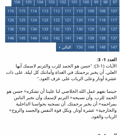
106
105
104
103
102
101
100
99
98
97
116
115
114
113
112
111
110
109
108
107
126
125
124
123
122
121
120
119
118
117
136
135
134
133
132
131
130
129
128
127
146
145
144
143
142
141
140
139
138
137
147
148
149
150
التالي
العدد 1- 3
:
الآيات (1-3): "حسن هو الحمد للرب والترنم لاسمك أيها
العلي. أن يخبر برحمتك في الغداة وأمانتك كل ليلة. على ذات
عشرة أوتار وعلى الرباب على عزف العود."
حينما نفهم عمل الله الخلاصي لنا علينا أن نشكره= حسن هو
الحمد للرب. وأن نسبحه= الترنم لإسمك وأن نخبر الناس
بمراحمه= أن يخبر برحمتك. أن نسحبه بحواسنا الداخلية
والخارجية= عشرة أوتار. وبكل قوة النفس والجسد والروح=
الرباب والعود.