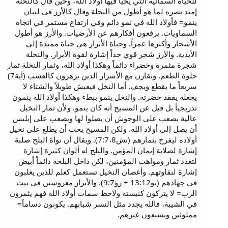
للحياة السمائية التي يحيا فيها أولاد الله، وحين قال كالنخلة
إمتد بصره لما هو أطول من النخلة وقال كالأرز في لبنان
ينمو= فأولاد الله في نمو دائم وفي ارتفاع مستمر في اتجاه
السماويات. يرفعون أفكارهم عن الأرضيات. والأرز هو أطول
الأشجار وأكثرها عمراً. وحياة الأبرار هي حياة ممتدة إلى
الأبدية. والأرز شجر قوي جداً إشارة لقوة الأبرار. والنخلة
شجرة مثمرة وخضراء دائماً وهكذا أولاد الله، وثمار النخلة ثمار
حلوة الطعم. ونقارن مع الأشرار الذين يزهرون كالعشب (آية7)
سريعاً ما يقطع ويجف. أما النخل فيعيش طويلاً والشتاء لا
يجعله يفقد خضرته. والنخل ينمو ببطء وهكذا أولاد الله ينمون
تدريجياً بل قيل عن المسيح أنه كان ينمو. ولأن ثمار النخيل
عالية يصعب على الوحوش أن يصلوا لها ويصعب على إبليس
أن يصل إلى أولاد الله. ولكن المسيح يحب أن يطلع على نخيل
أولاده ليفرخ بثمارهم (نش7:7،8). ويقال أن نواة البلح صلبة
إشارة لصلابة إيمان المؤمن. والبلح له ألوان كثيرة إشارة
لتعدد ثمار ومواهب المؤمنين، لكن داخل البلحة دائماً أبيض
إشارة لنقاوتهم. وأغصان النخيل تستعمل كعلم للذين يغلبون
في جهادهم (يو13:12 + رؤ9:7). والأبرار مغروسين في بيت
الرب= لا يتركون كنيسته ولاحظ سمات أولاد الله فهم يثمرون
في الشيبة، فالله يجدد مثل النسر شبابهم. يكونون دساماً=
مملوئين ويشبعون غيرهم.