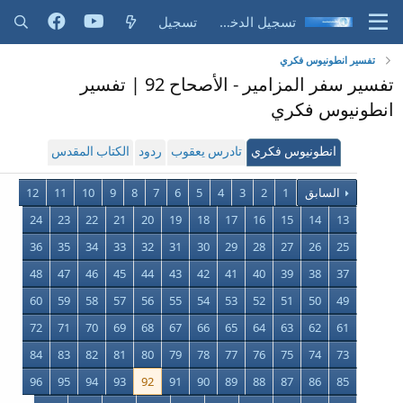
تسجيل الدخول
تسجيل
تفسير انطونيوس فكري
تفسير سفر المزامير - الأصحاح 92 | تفسير
انطونيوس فكري
انطونيوس فكري
تادرس يعقوب
ردود
الكتاب المقدس
السابق
1
2
3
4
5
6
7
8
9
10
11
12
24
23
22
21
20
19
18
17
16
15
14
13
36
35
34
33
32
31
30
29
28
27
26
25
48
47
46
45
44
43
42
41
40
39
38
37
60
59
58
57
56
55
54
53
52
51
50
49
72
71
70
69
68
67
66
65
64
63
62
61
84
83
82
81
80
79
78
77
76
75
74
73
96
95
94
93
92
91
90
89
88
87
86
85