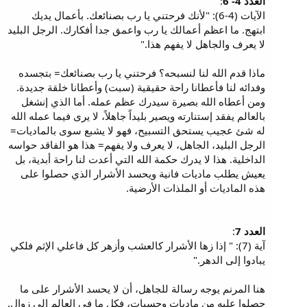
العدد 4- 6
:
الآيات (4-6): "لأنك فرحتني يا رب بصنائعك. بأعمال يديك
ابتهج. ما اعظم أعمالك يا رب واعمق جدا أفكارك. الرجل البليد
لا يعرف والجاهل لا يفهم هذا."
ماذا قدم الله لنا لنسبحه؟ فرحتني يا رب بصنائعك= بتجسده
وفدائه لنا فأعطانا راحة حقيقية (سبت) وأعطانا خلقة جديدة.
ومن أعطاه الله بصيرة سيدرك عظم عمله. أما الذي إنشغل
بالعالم يفقد إستنارته ويصير بليداً جاهلاً، لا يرى فيما عمله الله
له شئ عجيب يستحق التسبيح، فهو لا يشبع سوى بالماديات=
الرجل البليد، الجاهل، لا يعرف ولا يفهم= هذا هو الفاقد حواسه
الداخلية. هذا لا يدرك حكمة الله التي أعدت لنا راحة أبدية، بل
يعيش يطلب ماديات فانية ويحسد الأشرار الذي حصلوا على
هذه الماديات أو الملذات الأرضية.
العدد 7
:
آية (7): " إذا زها الأشرار كالعشب وأزهر كل فاعلي الإثم فلكي
يبادوا إلى الدهر."
هنا المرنم يوجه رسالة للجاهل، أن لا يحسد الأشرار على ما
حصلوا عليه من ماديات وحسيات، فكل ما في العالم إلى زوال.