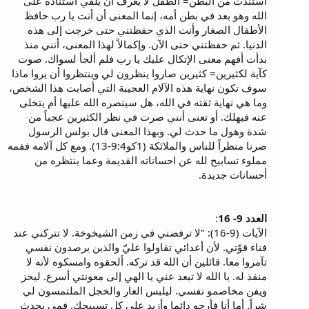
استندت من البطن= الطفل لا يعرف أن يلقي استناده على
الله وهو بعد في بطن أمه، إنما المعنى أن أنت يا رب حافظ
الأطفال الصغار وأنت الذي حفظتني حتى خرجت إلى هذه
الدنيا. ثم حفظتني حتى الآن. وإكمالاً لهذا المعنى، أنني منذ
بدأت أفهم معنى الإتكال عليك يا رب فلم ألجأ لسواك. صوت
كآية لكثيرين= كثيرين صاروا ينظرون لي وينتظروا أن يروا ماذا
سوف تكون نهاية هذه الآلام العجيبة التي أصابت هذا الشخص،
وما هي نهاية ثقته في الله، هل سينصره الله عليها أم يتخلى
عنه فيهلك. أو تعنى أنني صرت في نظر الكثيرين عجباً من
شدة وهول ما حدث لي. وبهذا المعنى قال بولس الرسول
صرنا منظراً للناس والملائكة (1كو9:4-13). ومع كل آلامه ففمه
مملوء تسابيح لله عن احساناته القديمة وعما ينتظره من
أحسانات جديدة.
العدد 9- 16
:
الآيات (9-16): "لا ترفضني في زمن الشيخوخة. لا تتركني عند
فناء قوّتي. لأن أعدائي تقاولوا عليّ والذين يرصدون نفسي
تآمروا معا. قائلين أن الله قد تركه. ألحقوه وامسكوه لأنه لا
منقذ له. يا الله لا تبعد عني يا الهي إلى معونتي أسرع. ليخز
ويفن مخاصمو نفسي. ليلبس العار والخجل الملتمسون لي
شراً. أما أنا فأرجو دائما وأزيد على كل تسبيحك. فمي يحدث