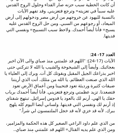
أن كانت الخطية سبب حزنه صار الفداء وحلول الروح القدس
عليه سبباً في تعزيته= وترجع فتعزيني. وقد تفهم الآيات
بالنسبة لليهود عن خروجهم من أرض مصر ودخولهم إلى أرض
الميعاد، أو رجوعهم من السبي. ومن حل الروح القدس عليه
يسبح= فأنا أيضاً أحمدك. ولاحظ سبب التسبيح= ونفسي التي
فديتها.
العدد 17- 24
:
الآيات (17-24): "اللهم قد علمتني منذ صباي والى الآن اخبر
بعجائبك. وأيضاً إلى الشيخوخة والشيب يا الله لا تتركني حتى
اخبر بذراعك الجيل المقبل وبقوتك كل آت‏. وبرك إلى العلياء يا
الله الذي صنعت العظائم. يا الله من مثلك. أنت الذي أريتنا
ضيقات كثيرة ورديئة تعود فتحيينا ومن أعماق الأرض تعود
فتصعدنا. تزيد عظمتي وترجع فتعزيني. فأنا أيضاً أحمدك برباب
حقك يا الهي. أرنم لك بالعود يا قدوس إسرائيل. تبتهج شفتاي
إذ أرنم لك ونفسي التي فديتها. ولساني أيضا اليوم كله يلهج
ببرك. لأنه قد خزي لأنه قد خجل الملتمسون لي شراً."
من الذي علم داود الراعي الصغير كل هذه الحكمة والمزامير،
ومن الذي علم يديه القتال= اللهم قد علمتني منذ صباي..