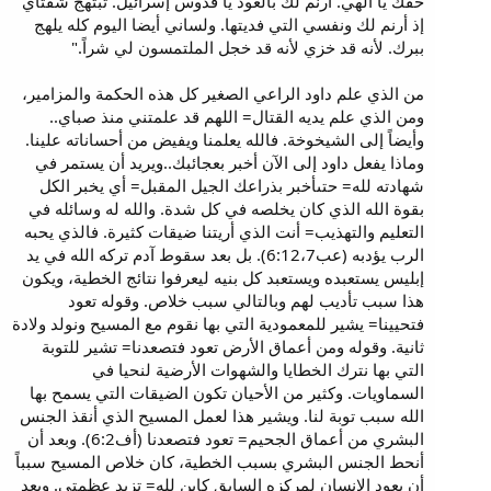
حقك يا الهي. أرنم لك بالعود يا قدوس إسرائيل. تبتهج شفتاي
إذ أرنم لك ونفسي التي فديتها. ولساني أيضا اليوم كله يلهج
ببرك. لأنه قد خزي لأنه قد خجل الملتمسون لي شراً."
من الذي علم داود الراعي الصغير كل هذه الحكمة والمزامير،
ومن الذي علم يديه القتال= اللهم قد علمتني منذ صباي..
وأيضاً إلى الشيخوخة. فالله يعلمنا ويفيض من أحساناته علينا.
وماذا يفعل داود إلى الآن أخبر بعجائبك..ويريد أن يستمر في
شهادته لله= حتىأخبر بذراعك الجيل المقبل= أي يخبر الكل
بقوة الله الذي كان يخلصه في كل شدة. والله له وسائله في
التعليم والتهذيب= أنت الذي أريتنا ضيقات كثيرة. فالذي يحبه
الرب يؤدبه (عب6:12،7). بل بعد سقوط آدم تركه الله في يد
إبليس يستعبده ويستعبد كل بنيه ليعرفوا نتائج الخطية، ويكون
هذا سبب تأديب لهم وبالتالي سبب خلاص. وقوله تعود
فتحيينا= يشير للمعمودية التي بها نقوم مع المسيح ونولد ولادة
ثانية. وقوله ومن أعماق الأرض تعود فتصعدنا= تشير للتوبة
التي بها نترك الخطايا والشهوات الأرضية لنحيا في
السماويات. وكثير من الأحيان تكون الضيقات التي يسمح بها
الله سبب توبة لنا. ويشير هذا لعمل المسيح الذي أنقذ الجنس
البشري من أعماق الجحيم= تعود فتصعدنا (أف6:2). وبعد أن
أنحط الجنس البشري بسبب الخطية، كان خلاص المسيح سبباً
أن يعود الإنسان لمركزه السابق كابن لله= تزيد عظمتي. وبعد