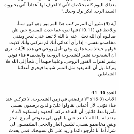
بعدلك اليوم كله بخلاصك لأني لا اعرف لها أعداداً. آتي بجبروت
السيد الرب. اذكر برك وحدك."
آية (9) تشير أن المرنم كتب هذا المزمور وهو كبير سناً.
ونلاحظ في (10،11) فيها نبوة عما حدث للمسيح حين ظن
صالبوه أن الله تخلى عنه. يا الله لا تبعد عني. ليخز ويفني
مخاصمو نفسي= إذا رأى أعدائي أنك لم تتركني وأنك كذبت
قولهم حينئذ سيخجلون. وفي تأمل روحي في هذه الآيات، نرى
أن الشيخوخة تشير للشيخوخة الروحية والضعف= فناء قوتي
يشير لفترات الفتور الروحي. وعلينا فيهما أن نلجأ إلى الله فلا
يتركنا، بل أن الله يعيد مثل النسر شبابنا فيخزى أعدائنا
الشياطين.
العدد 10- 11
:
الآيات (9-16): "لا ترفضني في زمن الشيخوخة. لا تتركني عند
فناء قوّتي. لأن أعدائي تقاولوا عليّ والذين يرصدون نفسي
تآمروا معا. قائلين أن الله قد تركه. ألحقوه وامسكوه لأنه لا
منقذ له. يا الله لا تبعد عني يا الهي إلى معونتي أسرع. ليخز
ويفن مخاصمو نفسي. ليلبس العار والخجل الملتمسون لي
شراً. أما أنا فأرجو دائما وأزيد على كل تسبيحك. فمي يحدث