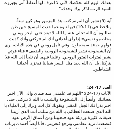
بعدلك اليوم كله بخلاصك لأني لا اعرف لها أعداداً. آتي بجبروت
السيد الرب. اذكر برك وحدك."
آية (9) تشير أن المرنم كتب هذا المزمور وهو كبير سناً.
ونلاحظ في (10،11) فيها نبوة عما حدث للمسيح حين ظن
صالبوه أن الله تخلى عنه. يا الله لا تبعد عني. ليخز ويفني
مخاصمو نفسي= إذا رأى أعدائي أنك لم تتركني وأنك كذبت
قولهم حينئذ سيخجلون. وفي تأمل روحي في هذه الآيات، نرى
أن الشيخوخة تشير للشيخوخة الروحية والضعف= فناء قوتي
يشير لفترات الفتور الروحي. وعلينا فيهما أن نلجأ إلى الله فلا
يتركنا، بل أن الله يعيد مثل النسر شبابنا فيخزى أعدائنا
الشياطين.
العدد 17- 24
:
الآيات (17-24): "اللهم قد علمتني منذ صباي والى الآن اخبر
بعجائبك. وأيضاً إلى الشيخوخة والشيب يا الله لا تتركني حتى
اخبر بذراعك الجيل المقبل وبقوتك كل آت‏. وبرك إلى العلياء يا
الله الذي صنعت العظائم. يا الله من مثلك. أنت الذي أريتنا
ضيقات كثيرة ورديئة تعود فتحيينا ومن أعماق الأرض تعود
فتصعدنا. تزيد عظمتي وترجع فتعزيني. فأنا أيضاً أحمدك برباب