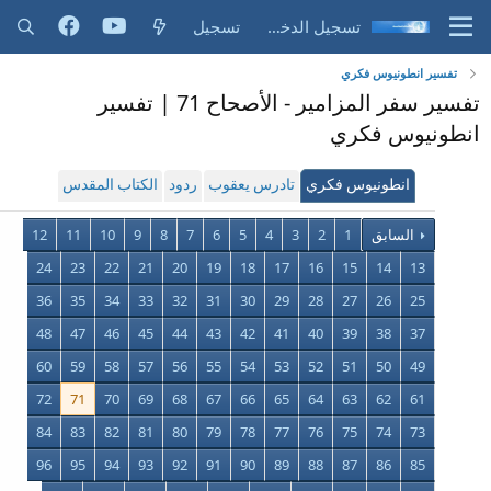
تسجيل الدخول
تسجيل
تفسير انطونيوس فكري
تفسير سفر المزامير - الأصحاح 71 | تفسير
انطونيوس فكري
انطونيوس فكري
تادرس يعقوب
ردود
الكتاب المقدس
السابق
1
2
3
4
5
6
7
8
9
10
11
12
24
23
22
21
20
19
18
17
16
15
14
13
36
35
34
33
32
31
30
29
28
27
26
25
48
47
46
45
44
43
42
41
40
39
38
37
60
59
58
57
56
55
54
53
52
51
50
49
72
71
70
69
68
67
66
65
64
63
62
61
84
83
82
81
80
79
78
77
76
75
74
73
96
95
94
93
92
91
90
89
88
87
86
85