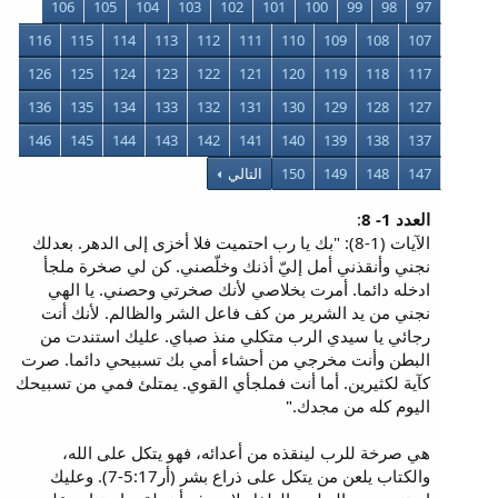
106
105
104
103
102
101
100
99
98
97
116
115
114
113
112
111
110
109
108
107
126
125
124
123
122
121
120
119
118
117
136
135
134
133
132
131
130
129
128
127
146
145
144
143
142
141
140
139
138
137
147
148
149
150
التالي
العدد 1- 8
:
الآيات (1-8): "بك يا رب احتميت فلا أخزى إلى الدهر. بعدلك
نجني وأنقذني أمل إليّ أذنك وخلّصني. كن لي صخرة ملجأ
ادخله دائما. أمرت بخلاصي لأنك صخرتي وحصني. يا الهي
نجني من يد الشرير من كف فاعل الشر والظالم. لأنك أنت
رجائي يا سيدي الرب متكلي منذ صباي. عليك استندت من
البطن وأنت مخرجي من أحشاء أمي بك تسبيحي دائما. صرت
كآية لكثيرين. أما أنت فملجأي القوي. يمتلئ فمي من تسبيحك
اليوم كله من مجدك."
هي صرخة للرب لينقذه من أعدائه، فهو يتكل على الله،
والكتاب يلعن من يتكل على ذراع بشر (أر5:17-7). وعليك