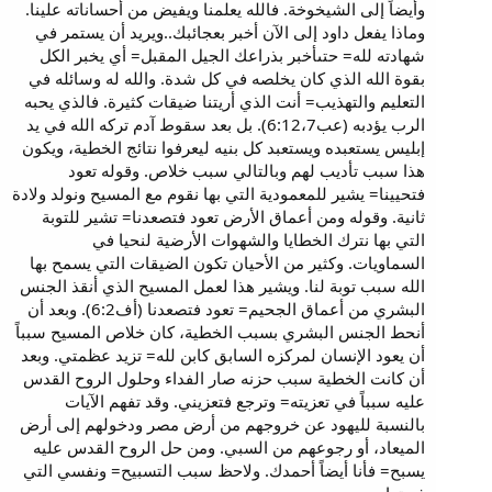
وأيضاً إلى الشيخوخة. فالله يعلمنا ويفيض من أحساناته علينا.
وماذا يفعل داود إلى الآن أخبر بعجائبك..ويريد أن يستمر في
شهادته لله= حتىأخبر بذراعك الجيل المقبل= أي يخبر الكل
بقوة الله الذي كان يخلصه في كل شدة. والله له وسائله في
التعليم والتهذيب= أنت الذي أريتنا ضيقات كثيرة. فالذي يحبه
الرب يؤدبه (عب6:12،7). بل بعد سقوط آدم تركه الله في يد
إبليس يستعبده ويستعبد كل بنيه ليعرفوا نتائج الخطية، ويكون
هذا سبب تأديب لهم وبالتالي سبب خلاص. وقوله تعود
فتحيينا= يشير للمعمودية التي بها نقوم مع المسيح ونولد ولادة
ثانية. وقوله ومن أعماق الأرض تعود فتصعدنا= تشير للتوبة
التي بها نترك الخطايا والشهوات الأرضية لنحيا في
السماويات. وكثير من الأحيان تكون الضيقات التي يسمح بها
الله سبب توبة لنا. ويشير هذا لعمل المسيح الذي أنقذ الجنس
البشري من أعماق الجحيم= تعود فتصعدنا (أف6:2). وبعد أن
أنحط الجنس البشري بسبب الخطية، كان خلاص المسيح سبباً
أن يعود الإنسان لمركزه السابق كابن لله= تزيد عظمتي. وبعد
أن كانت الخطية سبب حزنه صار الفداء وحلول الروح القدس
عليه سبباً في تعزيته= وترجع فتعزيني. وقد تفهم الآيات
بالنسبة لليهود عن خروجهم من أرض مصر ودخولهم إلى أرض
الميعاد، أو رجوعهم من السبي. ومن حل الروح القدس عليه
يسبح= فأنا أيضاً أحمدك. ولاحظ سبب التسبيح= ونفسي التي