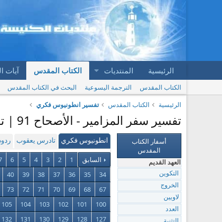
الرئيسية
المنتديات
الكتاب المقدس
آيات ا
الكتاب المقدس
الترجمة اليسوعية
البحث في الكتاب المقدس
الرئيسية
الكتاب المقدس
تفسير انطونيوس فكري
تفسير سفر المزامير - الأصحاح 91 | تفسير انطونيوس فكري
أسفار الكتاب
انطونيوس فكري
تادرس يعقوب
ردود
المقدس
السابق
1
2
3
4
5
6
7
العهد القديم
40
39
38
37
36
35
34
التكوين
الخروج
73
72
71
70
69
68
67
لاويين
105
104
103
102
101
100
العدد
132
131
130
129
128
127
التثنية