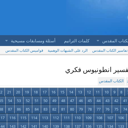
لكتاب المقدس
كلمات الترانيم
أسئلة ومسابقات مسيحية
تفاسير الكتاب المقدس
الرد على الشبهات الوهمية
قواميس الكتاب المقدس
الكتاب المقدس
22
21
20
19
18
17
16
15
14
13
12
11
10
9
8
55
54
53
52
51
50
49
48
47
46
45
44
43
42
41
88
87
86
85
84
83
82
81
80
79
78
77
76
75
74
117
116
115
114
113
112
111
110
109
108
107
106
144
143
142
141
140
139
138
137
136
135
134
133