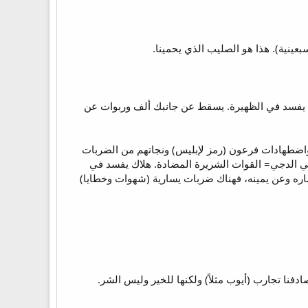
ن هلاك يفسد في الظهيرة. يسقط عن جانبك ألف وربوات عن
 واضطهادات فرعون (رمز لإبليس) ونجاتهم من الضربات
في الدجي= القوات الشريرة المضادة. هلاك يفسد في
اره وعن يمينه، فهناك ضربات يسارية (شهوات وخطايا)
نا تجارب (أيوب مثلاً) ولكنها للخير وليس الشر.