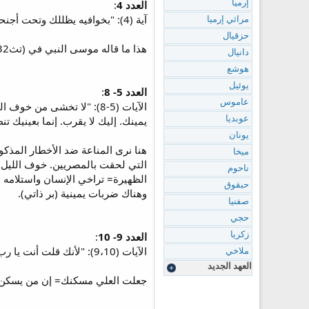
العدد 4
:
إرميا
آية (4): "بخوافيه يظللك وتحت أجنحته تحتمي. ترس ومجن حقه."
مراثي إرميا
حزقيال
هذا ما قاله موسى النبي في (تث11:32). خوافيه= ريش الأجنحة. ترس ومجن حقه= عدله يحيط بك كالسلاح (سبعينية). هذا هو الصليب الذي يحمينا.
دانيال
هوشع
يوئيل
العدد 5- 8
:
عاموس
الآيات (5-8): "لا تخشى م
يمينك. إليك لا يقرب. إنما بعينيك تن
عوبديا
يونان
هنا نرى المناعة ضد الأخطار المذك
ميخا
التي لحقت بالمصريين. خوف الليل= 
ناحوم
الظهيرة= تراخي الإنسان واستلامه
حبقوق
وهناك ضربات يمينية (بر ذاتي).
صفنيا
حجي
العدد 9- 10
:
زكريا
الآيات (9،10): "لأنك قلت أنت يا رب ملجأي. جعلت العلي مسكنك. لا يلاقيك شر ولا تدنو ضربة من خيمتك."
ملاخي
العهد الجديد
جعلت العلي مسكنك= إن من يسكن حصن