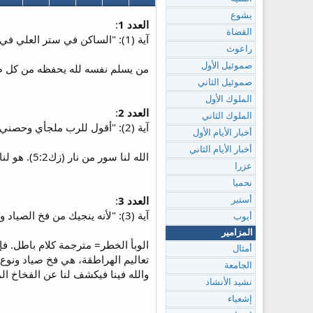
يشوع
العدد 1
:
القضاة
آية (1): "الساكن في ستر العلي في ظل القدير يبيت."
راعوث
صموئيل الأول
من يسلم نفسه لله يحفظه من كل ضر
صموئيل الثاني
الملوك الأول
العدد 2
:
الملوك الثاني
آية (2): "أقول للرب ملجأي وحصني إلهي فأتكل عليه."
أخبار الأيام الأول
أخبار الأيام الثاني
الله لنا سور من نار (زك5:2). هو لنا مدينة ملجأ. فلا نثق في قوتنا بل فيه.
عزرا
نحميا
العدد 3
:
أستير
آية (3): "لأنه ينجيك من فخ الصياد ومن الوبأ الخطر."
أيوب
المزامير
الوبأ الخطر= مترجمة كلام باطل. فإ
أمثال
تعاليم الهراطقة، هي فخ صياد ونوع
الجامعة
والله فينا فيكشف لنا عن الفخاخ ا
نشيد الأنشاد
إشعياء