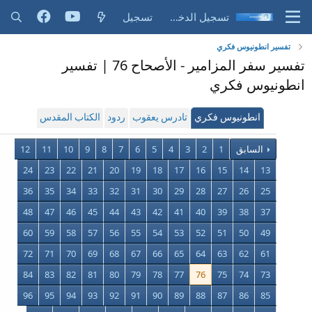
تسجيل الدخول
تسجيل
تفسير انطونيوس فكري
تفسير سفر المزامير - الأصحاح 76 | تفسير
انطونيوس فكري
انطونيوس فكري
تادرس يعقوب
ردود
الكتاب المقدس
السابق
1
2
3
4
5
6
7
8
9
10
11
12
24
23
22
21
20
19
18
17
16
15
14
13
36
35
34
33
32
31
30
29
28
27
26
25
48
47
46
45
44
43
42
41
40
39
38
37
60
59
58
57
56
55
54
53
52
51
50
49
72
71
70
69
68
67
66
65
64
63
62
61
84
83
82
81
80
79
78
77
76
75
74
73
96
95
94
93
92
91
90
89
88
87
86
85