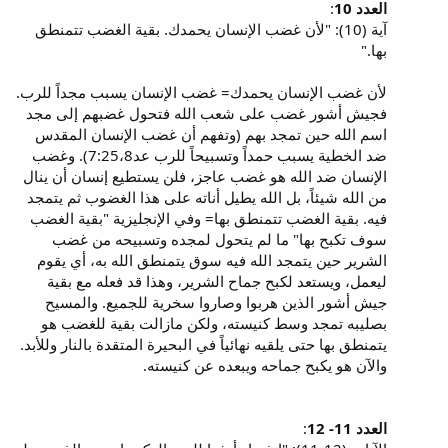
العدد 10
:
آية (10): "لأن غضب الإنسان يحمدك. بقية الغضب تتمنطق
بها."
لأن غضب الإنسان يحمدك= غضب الإنسان يسبب مجداً للرب.
فجيش أشور غضب على شعب الله فتحول غضبهم إلى مجد
اسم الله حين تمجد بهم (وتفهم أن غضب الإنسان المقدس
ضد الخطية يسبب حمداً وتسبيحاً للرب عد7:25،8). وغضب
الإنسان ضد الله هو غضب عاجز، فلن يستطيع إنسان أن ينال
من الله شيئاً، بل الله يطيل أناته على هذا الغضوب ثم يتمجد
فيه. بقية الغضب تتمنطق بها= وفي الإنجليزية "بقية الغضب
سوف تكبح بها" ما لم يتحول لمجده وتسبيحه من غضب
الشرير حين يتمجد الله فيه سوق يتمنطق الله به، أي يقوم
ليعمل، ويستعد لكبح جماح الشرير، وهذا قد فعله مع بقية
جيش أشور الذين هربوا وصاروا سخرية للجميع. والمسيح
بصليبه تمجد وسط كنيسته، ولكن مازالت بقية للغضب هو
يتمنطق بها حتى يلقيه نهائياً في البحيرة المتقدة بالنار وللأبد.
والآن هو يكبح جماحه ويبعده عن كنيسته.
العدد 11- 12
: