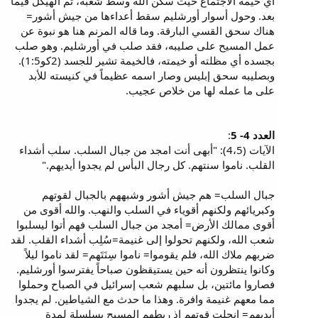
أي خيمة الاجتماع حيث سكن الله وسط شعبه، ثم الهيكل فيما
بعد. وحول أسوار أورشليم سقط أعداءها من جيش أشور=
هناك سحق القسي البارقة. وما قاله المرنم هنا هو نبوة عن
عمل المسيح على صليبه، فقد صلب في أورشليم. وهو صلب
بجسده أي مظلته أو خيمته، فالخيمة تشير للجسد (2كو1:5).
وبصليبه سحق إبليس وصار اسمه عظيماً في كنيسته للأبد
على ما عمله لها من خلاص عجيب.
العدد 4- 5
:
الآيات (4،5): "أبهى أنت امجد من جبال السلب. سلب أشداء
القلب. ناموا سنتهم. كل رجال البأس لم يجدوا أيديهم."
جبال السلب= هم جيش أشور وشبههم بالجبال لقوتهم
وكبريائهم ولكنهم أقوياء في السلب والنهب. والله أقوى من
أقوى ممالك الأرض= أمجد من جبال السلب فهم أتوا ليسلبوا
شعب الله، ولكنهم تحولوا إلى غنيمة=سُلِب أشداء القلب. لقد
ضربهم ملاك الله، فلم يقوموا= ناموا سِنَتَهم= لقد ناموا ليلاً
وكانوا ينتظرون أنه حين يستيقظون صباحاً يفترسوا أورشليم.
فصاروا مائتين، بل سلبهم شعب إسرائيل في الصباح وحملوا
مما معهم غنيمة وافرة. وهذا ما حدث مع الشياطين. لم يجدوا
أيديهم= إنحلت قوتهم إذ ربطهم المسيح بسلسلة لمدة