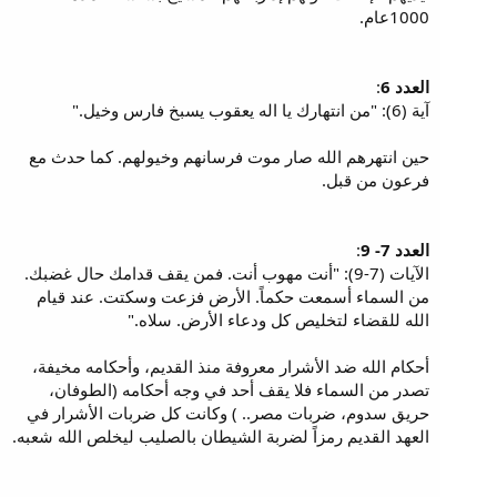
1000عام.
العدد 6
:
آية (6): "من انتهارك يا اله يعقوب يسبخ فارس وخيل."
حين انتهرهم الله صار موت فرسانهم وخيولهم. كما حدث مع
فرعون من قبل.
العدد 7- 9
:
الآيات (7-9): "أنت مهوب أنت. فمن يقف قدامك حال غضبك.
من السماء أسمعت حكماً. الأرض فزعت وسكتت. عند قيام
الله للقضاء لتخليص كل ودعاء الأرض. سلاه."
أحكام الله ضد الأشرار معروفة منذ القديم، وأحكامه مخيفة،
تصدر من السماء فلا يقف أحد في وجه أحكامه (الطوفان،
حريق سدوم، ضربات مصر.. ) وكانت كل ضربات الأشرار في
العهد القديم رمزاً لضربة الشيطان بالصليب ليخلص الله شعبه.