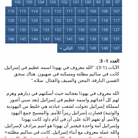
106
105
104
103
102
101
100
99
98
97
116
115
114
113
112
111
110
109
108
107
126
125
124
123
122
121
120
119
118
117
136
135
134
133
132
131
130
129
128
127
146
145
144
143
142
141
140
139
138
137
147
148
149
150
التالي
العدد 1- 3
:
الآيات (1-3): "الله معروف في يهوذا اسمه عظيم في إسرائيل.
كانت في ساليم مظلته ومسكنه في صهيون. هناك سحق
القسي البارقة. المجن والسيف والقتال. سلاه."
الله معروف في يهوذا بعجائبه حيث أسكنهم في ديارهم وهزم
لهم كل أعدائهم واسمه عظيم في إسرائيل (بعد سبي أشور
لمملكة إسرائيل تحولت لشعب عبادته هي خليط من اليهودية
والوثنية) فصارت إسرائيل رمزاً للأمم. والمسيح جمع اليهود
والأمم. أو تفهم الآية على أن في أيام داود كانت يهوذا
وإسرائيل أمة واحدة فيعتبر أن يهوذا هو اسم مرادف لإسرائيل.
والله عمله معروف مع أبناء إسرائيل. كانت في ساليم مظلته=