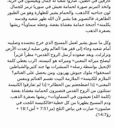
غارقين في الطين، صاروا شعباً له جمال ويعيشون في حرية.
واتخذ المرنم صورة لحمامة تعيش في سوريا ترمز للجمال
لون جناحيه كالذهب، والحمام يشير للطهارة وهو من الطيور
الطاهرة، فالتصوير هنا يشير لأن الله طهر شعبه وقدسه
بكلمته= أجنحة حمامة مغشاة بفضة. وجعله سماوياً= ريشها
بصفرة الذهب.
وكل ما سبق يشير لعمل المسيح الذي خرج بتجسده وصليبه
أمام شعبه وجاء إلى قفر هذا العالم وفي صلبه ارتعدت الأرض
وتزلزلت. وبعد صعوده أرسل الروح القدس= مطراً غزيراً
ليصلح ميراثه المعيي= وميراثه هو كنيسته. الرب يعطي كلمة
الإنجيل بواسطة رسله= المبشرات بها جند كثير.والشياطين
انسحقوا= ملوك جيوش يهربون. ومن يحصل على الغنائم؟
الملازم للكنيسة= الملازمة البيت تقسم الغنائم وبنفس
المعنى= إذا اضطجعتم بين الحظائر= إذا لم تفارقوا الكنيسة
تمتلئون من الروح القدس فتصيرون كحمامة مغشاة بفضة
(كلمة الله) تعيشون في السماويات= ريشها بصفرة الذهب.
ودم المسيح يطهرنا من كل خطية=فالكنيسة اثلجت في
صلمون= صارت في بياض الثلج (مز7:51 + أش18:1 +
رؤ14:7).