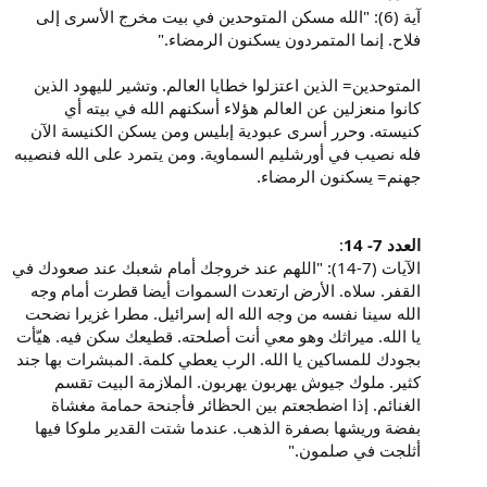
آية (6): "الله مسكن المتوحدين في بيت مخرج الأسرى إلى
فلاح. إنما المتمردون يسكنون الرمضاء."
المتوحدين= الذين اعتزلوا خطايا العالم. وتشير لليهود الذين
كانوا منعزلين عن العالم هؤلاء أسكنهم الله في بيته أي
كنيسته. وحرر أسرى عبودية إبليس ومن يسكن الكنيسة الآن
فله نصيب في أورشليم السماوية. ومن يتمرد على الله فنصيبه
جهنم= يسكنون الرمضاء.
العدد 7- 14
:
الآيات (7-14): "اللهم عند خروجك أمام شعبك عند صعودك في
القفر. سلاه. الأرض ارتعدت السموات أيضا قطرت أمام وجه
الله سينا نفسه من وجه الله اله إسرائيل. مطرا غزيرا نضحت
يا الله. ميراثك وهو معي أنت أصلحته. قطيعك سكن فيه. هيّأت
بجودك للمساكين يا الله. الرب يعطي كلمة. المبشرات بها جند
كثير. ملوك جيوش يهربون يهربون. الملازمة البيت تقسم
الغنائم. إذا اضطجعتم بين الحظائر فأجنحة حمامة مغشاة
بفضة وريشها بصفرة الذهب. عندما شتت القدير ملوكا فيها
أثلجت في صلمون."