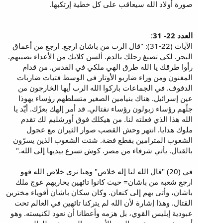
صورة أولاد الله سيعاقب على كل خطية إرتكبها.
العدد 22- 31
:
الآيات (22-31): "قال الرب من باشان ارجع. ارجع من أعماق
البحر. لكي تصبغ رجلك بالدم. ألسن كلابك من الأعداء نصيبهم.
رأوا طرقك يا الله طرق الهي ملكي في القدس. من قدام
المغنون ومن وراء ضاربو الأوتار في الوسط فتيات ضاربات
الدفوف. في الجماعات باركوا الله الرب أيها الخارجون من
عين إسرائيل. هناك بنيامين الصغير متسلطهم رؤساء يهوذا
جلّهم رؤساء زبولون رؤساء نفتالي. قد أمر إلهك بعزّك. أيّد يا
الله هذا الذي فعلته لنا. من هيكلك فوق أورشليم لك تقدم
ملوك هدايا. انتهر وحش القصب صوار الثيران مع عجول
الشعوب المترامين بقطع فضة. شتت الشعوب الذين يسرّون
بالقتال. يأتي شرفاء من مصر. كوش تسرع بيديها إلى الله."
في (20) "قال الله لنا إله خلاص" وهنا نرى خلاص الله فهو
ارجع شعبه من باشان= حيث كانوا تائهين يحاربهم عوج ملك
باشان، وأتى بهم إلى كنعان. وكان سكان باشان أقوياء مخترين
القتال. وهذا إشارة لأن الله لم يتركنا تائهين في العالم تحت
عبودية إبليس القوي، بل هزمه وأعطانا أن نعود لكنيسته. وهو