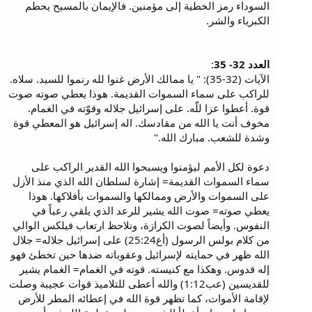
السوداء رمز الخطية إلى مؤمنين. فالإيمان بالمسيح يحطم
الكبرياء والشر.
العدد 32- 35
:
الآيات (32-35): " يا ممالك الأرض غنوا لله رنموا للسيد. سلاه.
للراكب على سماء السموات القديمة. هوذا يعطي صوته صوت
قوة. أعطوا عزا للّه. على إسرائيل جلاله وقوّته في الغمام.
مخوف أنت يا الله من مقادسك. اله إسرائيل هو المعطي قوة
وشدة للشعب. مبارك الله."
دعوة لكل الأمم ليؤمنوا ويسبحوا الله القدير الراكب على
سماء السموات القديمة= إشارة لسلطان الله الذي منذ الأزل
على السموات والأرض وممالكها والسموات بأفلاكها. هوذا
يعطي صوته= صوت الله يشير للرعد الذي يلقي رعباً في
النفوس. وأيضاً لصوت الكرازة، ونلاحظ ارتعاب فيلكس الوالي
من كلام بولس الرسول (أع25:24) على إسرائيل جلاله= جلال
الله ظهر في حمايته لإسرائيل وعقوباته ضدها حين تخطئ فهو
إله قدوس. وهكذا مع كنيسته. قوته في الغمام= الغمام يشير
للقديسين (عب1:12) والله أعطى للتلاميذ قوات عجيبة وصلت
لإقامة الأموات، كما تظهر قوة الله في إعطائه المطر للأرض