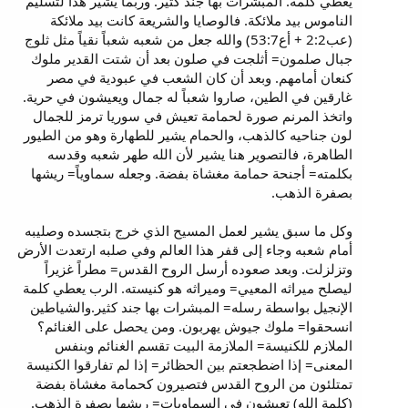
يعطي كلمة. المبشرات بها جند كثير. وربما يشير هذا لتسليم
الناموس بيد ملائكة. فالوصايا والشريعة كانت بيد ملائكة
(عب2:2 + أع53:7) والله جعل من شعبه شعباً نقياً مثل ثلوج
جبال صلمون= أثلجت في صلون بعد أن شتت القدير ملوك
كنعان أمامهم. وبعد أن كان الشعب في عبودية في مصر
غارقين في الطين، صاروا شعباً له جمال ويعيشون في حرية.
واتخذ المرنم صورة لحمامة تعيش في سوريا ترمز للجمال
لون جناحيه كالذهب، والحمام يشير للطهارة وهو من الطيور
الطاهرة، فالتصوير هنا يشير لأن الله طهر شعبه وقدسه
بكلمته= أجنحة حمامة مغشاة بفضة. وجعله سماوياً= ريشها
بصفرة الذهب.
وكل ما سبق يشير لعمل المسيح الذي خرج بتجسده وصليبه
أمام شعبه وجاء إلى قفر هذا العالم وفي صلبه ارتعدت الأرض
وتزلزلت. وبعد صعوده أرسل الروح القدس= مطراً غزيراً
ليصلح ميراثه المعيي= وميراثه هو كنيسته. الرب يعطي كلمة
الإنجيل بواسطة رسله= المبشرات بها جند كثير.والشياطين
انسحقوا= ملوك جيوش يهربون. ومن يحصل على الغنائم؟
الملازم للكنيسة= الملازمة البيت تقسم الغنائم وبنفس
المعنى= إذا اضطجعتم بين الحظائر= إذا لم تفارقوا الكنيسة
تمتلئون من الروح القدس فتصيرون كحمامة مغشاة بفضة
(كلمة الله) تعيشون في السماويات= ريشها بصفرة الذهب.