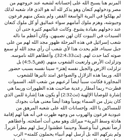
المرنم هنا يسبح الله على إحساناته لشعبه عند خروجهم من
مصر ودخولهم كنعان وهو يذكر لله أنه هو الذي قاد شعبه لذلك
لم يهلكوا في البرية الواسعة القفر، ولم يتمكن منهم فرعون
وجيوشه، وهزم ملوك أمامهم سواء عماليق أو كل ملوك كنعان
عند دخولهم بقيادة يشوع. وكانت غنائمهم كثيرة حتى أن
السيدات في البيوت كان لهن نصيبهن. وكان أعظم ما ناله
شعب إسرائيل في هذه المرحلة ظهور مجد الله لهم من على
جبل سيناء، فلم يحدث هذا لأي شعب أن رأي مجد الله أو سمع
صوته كما حدث لهم. (تث32:4،33). وأعطاهم الله ناموسه.
وتزلزلت الأرض وارتعبت الشعوب منهم. (قض4:5،5) بل
تزلزلت الارض والجبل نفسه إهتز= سينا نفسه بسبب حضور
الله. وربما هذه الزلازل والصواعق امتد تأثيرها للشعوب
المجاورة فكانت سبباً ايضاً لرعبهم من شعب الله. السموات
قطرت= ربما أمطار رعدية صاحبت هذه الظهورات وربما هي
إشارة للوصايا الإلهية (تث2:32) أو يكون هذا إشارة للمن الذي
كان ينزل من السماء يومياً وهذا أيضاً معنى هيأت بجودك
للمساكين يا الله. وإحسانات الله على شعبه المرهق من
عبودية فرعون والهروب من وجهه ظهرت في أنه هيأ لهم إقامة
هادئة وسط البرية= ميراثك وهو معي أنت أصلحته. وأعطاهم
أرضاً تفيض لبناً وعسلاً. وحينما عطشوا أرسل لهم مطراً غزيراً.
ولم يتركهم الله بل أرسل لهم أنبياء يحملون كلمته= الرب