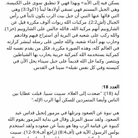
يسكن فيه إلى الأبد= وبهذا فهي لا تنطبق سوى على الكنيسة.
وهي الجبل المسنم فهي تسقي أولادها لبناً (1كو3:3) وهي
التي قالها عنها النبي أن جبل بيت الرب يكون ثابتاً في رأس
الجبال (أش2:2). مركبات الله ربوات ألوف مكررة قيل عن
الشاروبيم أنهم مركبة الله، فالله جالس على الشاروبيم (حز1).
والله ركب على شعبه في البرية أي استراح فيهم وقادهم
وحارب بهم أعداء شعبه. والله جلس على رسله لينشر كرازته
في العالم كله، وهذه الصورة مكررة، فكل من يقدم نفسه لله
كمركبة يستخدمه الله كمركبة حربية يحارب بها الشياطين
وينتصر. وكما حل الله قديماً على جبل سيناء يحل الآن في
كنيسته وفي كل نفس تقبله= سينا في القدس.
العدد 18
:
آية (18): "صعدت إلى العلاء. سبيت سبيا. قبلت عطايا بين
الناس وأيضا المتمردين للسكن أيها الرب الإله."
هي نبوة عن الصعود ونرتلها في مزمور إنجيل قداس عيد
الصعود. ولقد سبق المرتل وقال في بداية المزمور يقوم الله
كنبوة عن قيامة الرب وها هو يتنبأ عن صعوده ولقد استخدم
بولس الرسول الآية في (أف8:4) (راجع أف9:4-12). سبيت