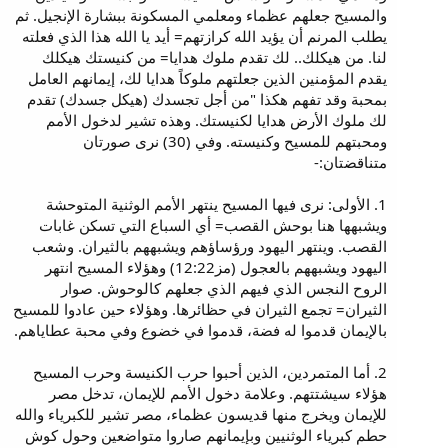
والمسيح جعلهم عظماء ومعلمي المسكونة ببشارة الإنجيل. ثم
يطلب المرنم أن يؤيد الله كرازتهم= أيد يا الله هذا الذي فعلته
لنا. من هيكلك.. لك تقدم ملوك هدايا= من كنيستك هيكلك
يقدم المؤمنين الذين جعلتهم ملوكاً هدايا لك، إيمانهم العامل
بمحبة وقد تفهم هكذا "من أجل تجسدك (هيكل جسدك) تقدم
لك ملوك الأرض هدايا لكنيستك. وهذه تشير لدخول الأمم
ومحبتهم للمسيح وكنيسته. وفي (30) نرى صورتان
متناقضتان:-
1. الأولى: نرى فيها المسيح ينتهر الأمم الوثنية المتوحشة
ويشبهها هنا بوحش القصب= أي السباع التي تسكن غابات
القصب. وينتهر اليهود ورؤساؤهم ويشبههم بالثيران. وشعب
اليهود ويشبههم بالعجول (مز12:22) وهؤلاء المسيح انتهر
الروح النجس الذي فيهم الذي جعلهم كالوحوش. صوار
الثيران= تجمع الثيران في حظائرها. وهؤلاء حين عادوا للمسيح
بالإيمان قدموا له فضة، قدموا في خضوع وفي محبة عطاياهم.
2. أما المتمردين، الذين أحبوا حرب الكنيسة وحرب المسيح
هؤلاء سيشتتهم. وعلامة دخول الأمم للإيمان، تدخل مصر
للإيمان ويخرج منها قديسون عظماء، مصر تشير للكبرياء والله
حطم كبرياء الوثنيين وبإيمانهم صاروا متواضعين وحول كوش