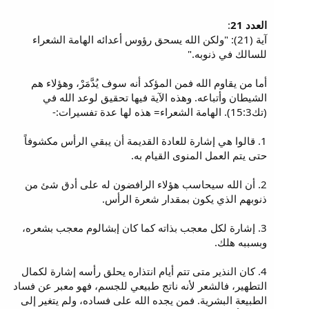
العدد 21
:
آية (21): "ولكن الله يسحق رؤوس أعدائه الهامة الشعراء
للسالك في ذنوبه."
أما من يقاوم الله فمن المؤكد أنه سوف يُدَّمَرْ، وهؤلاء هم
الشيطان وأتباعه. وهذه الآية فيها تحقيق لوعد الله في
(تك15:3). الهامة الشعراء= هذه لها عدة تفسيرات:-
1. قالوا هي إشارة للعادة القديمة أن يبقي الرأس مكشوفاً
حتى يتم العمل المنوى القيام به.
2. أن الله سيحاسب هؤلاء الرافضون له على أدق شئ من
ذنوبهم الذي يكون بمقدار شعرة الرأس.
3. إشارة لكل معجب بذاته كما كان إبشالوم معجب بشعره،
وبسببه هلك.
4. كان النذير متى تتم أيام انتذاره يحلق رأسه إشارة لكمال
التطهير، فالشعر لأنه ناتج طبيعي للجسم، فهو معبر عن فساد
الطبيعة البشرية. فمن يجده الله على فساده، ولم يتغير إلى