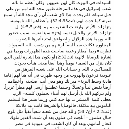
السيدات في البيوت كان لهن نصيبهن. وكان أعظم ما ناله
شعب إسرائيل في هذه المرحلة ظهور مجد الله لهم من على
جبل سيناء، فلم يحدث هذا لأي شعب أن رأي مجد الله أو سمع
صوته كما حدث لهم. (تث32:4،33). وأعطاهم الله ناموسه.
وتزلزلت الأرض وارتعبت الشعوب منهم. (قض4:5،5) بل
تزلزلت الارض والجبل نفسه إهتز= سينا نفسه بسبب حضور
الله. وربما هذه الزلازل والصواعق امتد تأثيرها للشعوب
المجاورة فكانت سبباً ايضاً لرعبهم من شعب الله. السموات
قطرت= ربما أمطار رعدية صاحبت هذه الظهورات وربما هي
إشارة للوصايا الإلهية (تث2:32) أو يكون هذا إشارة للمن الذي
كان ينزل من السماء يومياً وهذا أيضاً معنى هيأت بجودك
للمساكين يا الله. وإحسانات الله على شعبه المرهق من
عبودية فرعون والهروب من وجهه ظهرت في أنه هيأ لهم إقامة
هادئة وسط البرية= ميراثك وهو معي أنت أصلحته. وأعطاهم
أرضاً تفيض لبناً وعسلاً. وحينما عطشوا أرسل لهم مطراً غزيراً.
ولم يتركهم الله بل أرسل لهم أنبياء يحملون كلمته= الرب
يعطي كلمة. المبشرات بها جند كثير. وربما يشير هذا لتسليم
الناموس بيد ملائكة. فالوصايا والشريعة كانت بيد ملائكة
(عب2:2 + أع53:7) والله جعل من شعبه شعباً نقياً مثل ثلوج
جبال صلمون= أثلجت في صلون بعد أن شتت القدير ملوك
كنعان أمامهم. وبعد أن كان الشعب في عبودية في مصر