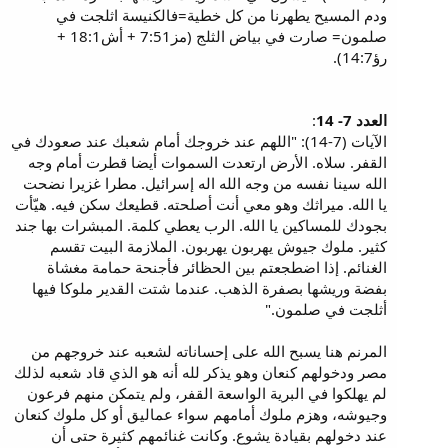
ودم المسيح يطهرنا من كل خطية=فالكنيسة اثلجت في
صلمون= صارت في بياض الثلج (مز7:51 + أش18:1 +
رؤ14:7).
العدد 7- 14
:
الآيات (7-14): "اللهم عند خروجك أمام شعبك عند صعودك في
القفر. سلاه. الأرض ارتعدت السموات أيضا قطرت أمام وجه
الله سينا نفسه من وجه الله اله إسرائيل. مطرا غزيرا نضحت
يا الله. ميراثك وهو معي أنت أصلحته. قطيعك سكن فيه. هيّأت
بجودك للمساكين يا الله. الرب يعطي كلمة. المبشرات بها جند
كثير. ملوك جيوش يهربون يهربون. الملازمة البيت تقسم
الغنائم. إذا اضطجعتم بين الحظائر فأجنحة حمامة مغشاة
بفضة وريشها بصفرة الذهب. عندما شتت القدير ملوكا فيها
أثلجت في صلمون."
المرنم هنا يسبح الله على إحساناته لشعبه عند خروجهم من
مصر ودخولهم كنعان وهو يذكر لله أنه هو الذي قاد شعبه لذلك
لم يهلكوا في البرية الواسعة القفر، ولم يتمكن منهم فرعون
وجيوشه، وهزم ملوك أمامهم سواء عماليق أو كل ملوك كنعان
عند دخولهم بقيادة يشوع. وكانت غنائمهم كثيرة حتى أن