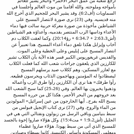
أرجع شعبه من عمق البحر الأحمر= والبحر يشير للعالم
بأمواجه وملوحته. والله أقامنا من موت العالم وأجلسنا في
السماويات (أف6:2). وقد يشير البحر للجحيم الذي أخرج الله
منه قديسيه. وفي (23) نرى صورة لانتصار المسيح على
الشياطين مأخوذة من صورة معركة حربية سالت فيها دماء
الأعداء وداسها الرب المنتصر بقدميه، وأعداؤه هم الشياطين
(أش2:63،3 + 6:34،7 + رؤ20:14). وكما لعقت الكلاب دم
آخاب وإيزابل هكذا تلعق دماء أعداء المسيح. هذا تعبيراً عن
انتصار المسيح على إبليس وعلى الخطية وعلى الموت.
والقديس غريغوريوس الكبير فسر هذه الآية بأن الكلاب تشير
للكارزين الذي يلعقون جراحات شعب الله كما فعلت الكلاب
مع لعازر المسكين، وهم ككلاب صيد يرسلهم المسيح
ليصطادوا له المؤمنين ويهاجمون الذئاب ويحرسون قطيعه.
رأوا طرقك= هنا نرى أن الكارزين رأوا طرق الرب وأعماله
وذهبوا يخبرون بها العالم. وفي (25،26) كما سبح الشعب الله
بعد خروجهم من البحر الأحمر، هكذا كل من حرره المسيح
يسبح الله بفرح.. أيها الخارجون من عين إسرائيل= المولودين
من الماء والروح. وفي (27) نرى كتاب الإنجيل فبولس من
سبط بنيامين وباقي الرسل من زبولون ونفتالي التي هي في
الجليل (أش1:9،2 + مت15:4). وكل هؤلاء صاروا إخوة بالجسد
للمسيح الذي أتى من سبط يهوذا. هؤلاء صاروا عظماء
ومعلمي المسكونة وأساس الكنيسة. كانوا بسطاء وصيادين