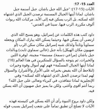
العدد 15- 17
:
الآيات (15-17): "جبل الله جبل باشان. جبل أسنمة جبل
باشان. لماذا أيتها الجبال المسنمة ترصدن الجبل الذي اشتهاه
الله لسكنه. بل الرب يسكن فيه إلى الأبد. مركبات الله ربوات
ألوف مكررة. الرب فيها. سينا في القدس."
داود كتب هذه الكلمات عن إسرائيل، وهو يسبح الله الذي
ارتضى أن يسكن فيها. وحيثما يسكن الله يبارك المكان ويجعله
سماوياً وثابتاً ولذلك شبه إسرائيل مكان سكن الرب (أو
صهيون مكان الهيكل) بأنه جبل (عالي سماوي ثابت) وبالذات
جبل باشان (مراعي دسمة). مسنمة= مجبنة، لوفرة اللبن
والخيرات. ثم يتوجه بالسؤال للمتكبرين في هذا العالم (16)
لماذا أيتها الجبال المسنَّمة= فهم لهم أموال وقوة وخيرات
(لنلاحظ أن الله يفيض بخيراته على الأبرار والأشرار). والسؤال
لهم لمذا ترصدن الجبل الذي اشتهاه الله لسكنه= وفي
الإنجليزية لماذا تتقافذن، في كبرياء وتعالى على جبل الله؟
ربما أنتم أقوى وأغنى. ولكن ما يميز جبل صهيون أن الله يسكن
فيه.
ولكن داود بروح النبوة رأى أن الله يسكن في كنيسته فهذه
الآيات لا تصلح أن تطبق تماماً على شعب إسرائيل بسبب قوله