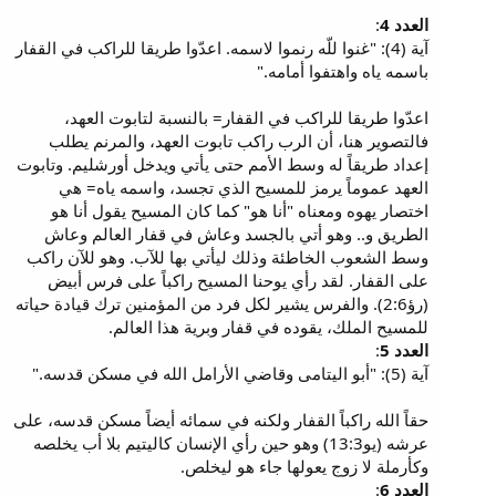
العدد 4
:
آية (4): "غنوا للّه رنموا لاسمه. اعدّوا طريقا للراكب في القفار
باسمه ياه واهتفوا أمامه."
اعدّوا طريقا للراكب في القفار= بالنسبة لتابوت العهد،
فالتصوير هنا، أن الرب راكب تابوت العهد، والمرنم يطلب
إعداد طريقاً له وسط الأمم حتى يأتي ويدخل أورشليم. وتابوت
العهد عموماً يرمز للمسيح الذي تجسد، واسمه ياه= هي
اختصار يهوه ومعناه "أنا هو" كما كان المسيح يقول أنا هو
الطريق و.. وهو أتي بالجسد وعاش في قفار العالم وعاش
وسط الشعوب الخاطئة وذلك ليأتي بها للآب. وهو للآن راكب
على القفار. لقد رأي يوحنا المسيح راكباً على فرس أبيض
(رؤ2:6). والفرس يشير لكل فرد من المؤمنين ترك قيادة حياته
للمسيح الملك، يقوده في قفار وبرية هذا العالم.
العدد 5
:
آية (5): "أبو اليتامى وقاضي الأرامل الله في مسكن قدسه."
حقاً الله راكباً القفار ولكنه في سمائه أيضاً مسكن قدسه، على
عرشه (يو13:3) وهو حين رأي الإنسان كاليتيم بلا أب يخلصه
وكأرملة لا زوج يعولها جاء هو ليخلص.
العدد 6
: