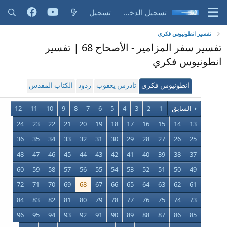
تسجيل الدخول
تسجيل
تفسير انطونيوس فكري
تفسير سفر المزامير - الأصحاح 68 | تفسير
انطونيوس فكري
انطونيوس فكري
تادرس يعقوب
ردود
الكتاب المقدس
السابق
1
2
3
4
5
6
7
8
9
10
11
12
24
23
22
21
20
19
18
17
16
15
14
13
36
35
34
33
32
31
30
29
28
27
26
25
48
47
46
45
44
43
42
41
40
39
38
37
60
59
58
57
56
55
54
53
52
51
50
49
72
71
70
69
68
67
66
65
64
63
62
61
84
83
82
81
80
79
78
77
76
75
74
73
96
95
94
93
92
91
90
89
88
87
86
85