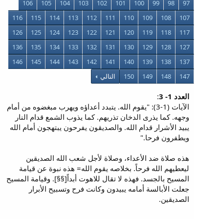
106
105
104
103
102
101
100
99
98
97
116
115
114
113
112
111
110
109
108
107
126
125
124
123
122
121
120
119
118
117
136
135
134
133
132
131
130
129
128
127
146
145
144
143
142
141
140
139
138
137
147
148
149
150
التالي
العدد 1- 3
:
الآيات (1-3): "يقوم الله. يتبدد أعداؤه ويهرب مبغضوه من أمام
وجهه. كما يذرى الدخان تذريهم. كما يذوب الشمع قدام النار
يبيد الأشرار قدام الله. والصديقون يفرحون يبتهجون أمام الله
ويطفرون فرحا."
هذه صلاة ضد الأعداء، وصلاة لأجل شعب الله الصديقين
ليعطيهم الله فرحاً. بخلاصه يقوم الله= هذه نبوة عن قيامة
المسيح بالجسد. فهذه لا تقال للاهوت أبداً[§§]. وقيامة المسيح
جعلت الأبالسة أمامه يبيدون وكانت فرح وتسبيح الأبرار
الصديقين.