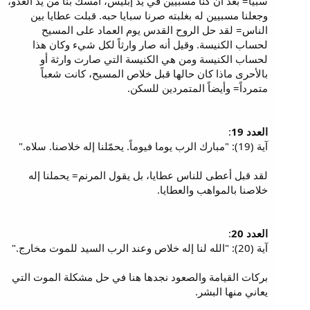
سبياً= بعد أن كنا مسبيين في يد إبليس، أمسك بنا من يد العدو،
وجعلنا مسبيين له بغلبته صرنا سبايا حبه. قبلت عطايا بين
الناس= لقد حل الروح القدس يوم العماد على المسيح
لحساب الكنيسة. وقيل أنه صار وارثاً لكل شيء وكان هذا
لحساب الكنيسة ومن هي الكنيسة التي صارت وارثة أو
بالأحرى ماذا كان حالها قبل خلاص المسيح، كانت شعباً
متمرداً= وأيضاً المتمردين للسكن.
العدد 19
:
آية (19): "مبارك الرب يوما فيوماً. يحمّلنا إله خلاصنا. سلاه."
لقد قبل أعطى للناس عطايا، بل يقول المرنم= يحملنا إله
خلاصنا بالمواهب والعطايا.
العدد 20
:
آية (20): "الله لنا إله خلاص وعند الرب السيد للموت مخارج."
بركات القيامة والصعود نجدها هنا في حل مشكلة الموت التي
يعاني منها البشر.