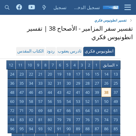
تسجيل الدخول
تسجيل
تفسير انطونيوس فكري
تفسير سفر المزامير - الأصحاح 38 | تفسير
انطونيوس فكري
انطونيوس فكري
تادرس يعقوب
ردود
الكتاب المقدس
السابق
1
2
3
4
5
6
7
8
9
10
11
12
24
23
22
21
20
19
18
17
16
15
14
13
36
35
34
33
32
31
30
29
28
27
26
25
48
47
46
45
44
43
42
41
40
39
38
37
60
59
58
57
56
55
54
53
52
51
50
49
72
71
70
69
68
67
66
65
64
63
62
61
84
83
82
81
80
79
78
77
76
75
74
73
96
95
94
93
92
91
90
89
88
87
86
85