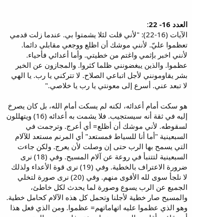
العدد 16- 22
:
الآيات (16-22): "لأني قلت لئلا يشمتوا بي. عندما زلت قدمي
تعظموا عليّ. لأنني موشك أن اظلع ووجعي مقابلي دائما‏.
لأنني اخبر بإثمي واغتم من خطيتي. وأما أعدائي فأحياء.
عظموا. والذين يبغضونني ظلما كثروا. والمجازون عن الخير
بشر يقاومونني لأجل اتباعي الصلاح. لا تتركني يا رب. يا الهي
لا تبعد عني. أسرع إلى معونتي يا رب يا خلاصي."
هو سكت أمام أعدائه، لكنه لم يسكت أمام الله، بل كان يصرخ
إليه في ثقة أنه سيستجيب. فلا يشمت به أعدائه (16) ويتهللون
لسقوطه. لأني موشك أن أظلع= أي أعرج. وترجمت في
السبعينية "أما أنا للسياط فمستعد" أي المرنم مستعد للآلام
التي يسمح بها الرب حتى إن وصلت لأن يعرج. ولكن جاءت
السبعينية لتتنبأ في روعة عن آلام المسيح. وفي (18) نرى
ضرورة الاعتراف بالخطية. وفي (19) نرى قوة الأعداء ولذلك
لا نلجأ سوى لله الأقوى منهم. وفي (20) نرى صورة لتخلي
الجميع عن الرب يسوع وصورة لما يحدث لكل خاطئ،
والمسيح صار خطية لأجلنا وتحمل كل هذه الآلام كحامل خطية.
وهو الذي عظموا عليه اتهاماتهم= عظموا. ومن الذي فعل هذا