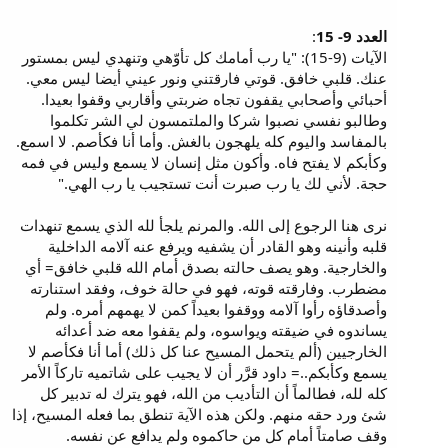
العدد 9- 15
:
الآيات (9-15): "يا رب أمامك كل تأوّهي وتنهدي ليس بمستور
عنك. قلبي خافق. قوتي فارقتني ونور عيني أيضا ليس معي.
أحبائي وأصحابي يقفون تجاه ضربتي وأقاربي وقفوا بعيدا.
وطالبو نفسي نصبوا شركا والملتمسون لي الشر تكلموا
بالمفاسد واليوم كله يلهجون بالغش. وأما أنا فكأصم. لا اسمع.
وكأبكم لا يفتح فاه. وأكون مثل إنسان لا يسمع وليس في فمه
حجة. لأني لك يا رب صبرت أنت تستجيب يا رب الهي."
نرى هنا الرجوع إلى الله. والمرنم يلجأ لله الذي يسمع تنهدات
قلبه وأنينه وهو القادر أن يشفيه ويرفع عنه آلامه الداخلية
والخارجية. وهو يصف حالته بصدق أمام الله قلبي خافق= أي
مضطرب. وفارقته قوته، فهو في حالة خوف، وفقد استنارته
وأصدقاؤه رأوا آلامه ووقفوا بعيداً كمن لا يهمهم أمره. ولم
يساندوه في ضيقته ويواسوه، ولم يقفوا معه ضد أعدائه
الخارجيين (ألم يتحمل المسيح عنا كل ذلك) أما أنا فكأصم لا
يسمع وكأبكم..= داود قرَّر أن لا يجيب على شاتميه تاركاً الأمر
كله لله، فطالماً أن التأديب من الله، فهو يترك له تدبير كل
شئ ورد حقه منهم. ولكن هذه الآية تنطق بما فعله المسيح، إذا
وقف صامتاً أمام كل من حاكموه ولم يدافع عن نفسه.