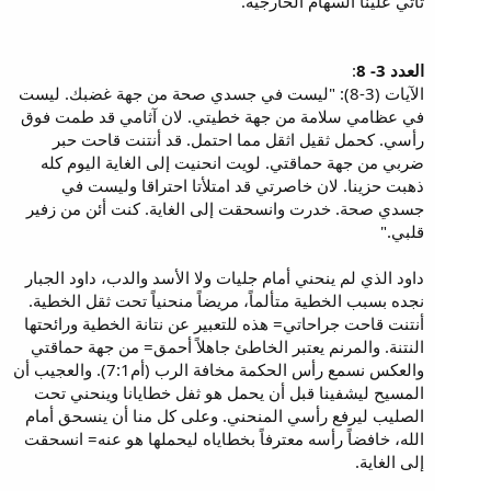
تأتي علينا السهام الخارجية.
العدد 3- 8
:
الآيات (3-8): "ليست في جسدي صحة من جهة غضبك. ليست
في عظامي سلامة من جهة خطيتي. لان آثامي قد طمت فوق
رأسي. كحمل ثقيل اثقل مما احتمل. قد أنتنت قاحت حبر
ضربي من جهة حماقتي. لويت انحنيت إلى الغاية اليوم كله
ذهبت حزينا. لان خاصرتي قد امتلأتا احتراقا وليست في
جسدي صحة. خدرت وانسحقت إلى الغاية. كنت أئن من زفير
قلبي."
داود الذي لم ينحني أمام جليات ولا الأسد والدب، داود الجبار
نجده بسبب الخطية متألماً، مريضاً منحنياً تحت ثقل الخطية.
أنتنت قاحت جراحاتي= هذه للتعبير عن نتانة الخطية ورائحتها
النتنة. والمرنم يعتبر الخاطئ جاهلاً أحمق= من جهة حماقتي
والعكس نسمع رأس الحكمة مخافة الرب (أم7:1). والعجيب أن
المسيح ليشفينا قبل أن يحمل هو ثفل خطايانا وينحني تحت
الصليب ليرفع رأسي المنحني. وعلى كل منا أن ينسحق أمام
الله، خافضاً رأسه معترفاً بخطاياه ليحملها هو عنه= انسحقت
إلى الغاية.