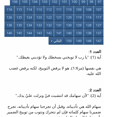
106
105
104
103
102
101
100
99
98
97
116
115
114
113
112
111
110
109
108
107
126
125
124
123
122
121
120
119
118
117
136
135
134
133
132
131
130
129
128
127
146
145
144
143
142
141
140
139
138
137
147
148
149
150
التالي
العدد 1
:
آية (1): "يا رب لا توبخني بسخطك ولا تؤدبني بغيظك."
هي نفسها (مز1:6). هو لا يرفض التوبيخ، لكنه يرفض غضب
الله عليه.
العدد 2
:
آية (2): "لأن سهامك قد انتشبت فيّ ونزلت عليّ يدك."
سهام الله هي تأديباته. وقبل أن تجرحنا سهام تأديباته، تجرح
ضميرنا سهام كلماته فإن لم نتحرك ونتوب من توبيخ الضمير