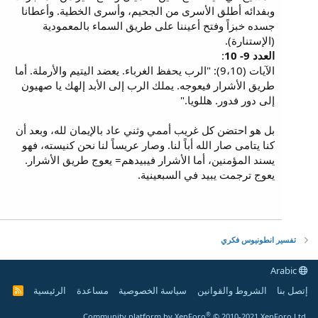
وبفدائه أطلق الأسرى من الجحيم، وأسرى الخطية. وأعطانا
جسده خبزاً وفتح أعيننا على طريق السماء بالمعمودية
(الإستنارة).
العدد 9- 10
:
الآيات (9،10): "الرب يحفظ الغرباء. يعضد اليتيم والأرملة. أما
طريق الأشرار فيعوجه. يملك الرب إلى الأبد إلهك يا صهيون
إلى دور فدور. هللويا."
بل هو احتضن كل غريب أممي وثني عاد بالإيمان لله، وبعد أن
كنا يتامى صار الله أباً لنا. وصار عريساً لنا نحن كنيسته، فهو
يسند المؤمنين، أما الأشرار فيبيدهم= يعوج طريق الأشرار.
يعوج ترجمت يبيد في السبعينية.
تفسير انطونيوس فكري
Arabic
إتصل بنا
الشروط والقوانين
سياسة الخصوصية
مساعدة
الرئيسية
R
S
S
®
Community platform by XenForo
© 2010-2021 XenForo Ltd.