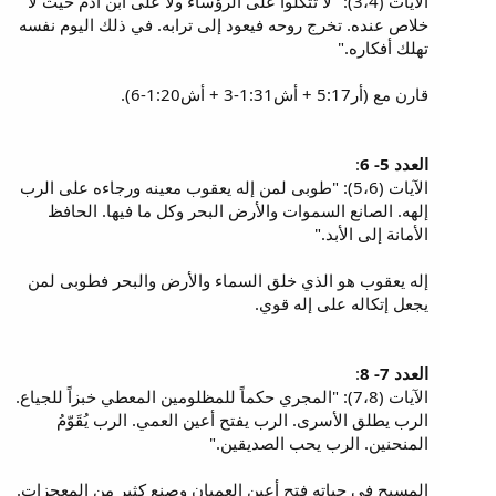
الآيات (3،4): "لا تتكلوا على الرؤساء ولا على ابن آدم حيث لا
خلاص عنده. تخرج روحه فيعود إلى ترابه. في ذلك اليوم نفسه
تهلك أفكاره."
قارن مع (أر5:17 + أش1:31-3 + أش1:20-6).
العدد 5- 6
:
الآيات (5،6): "طوبى لمن إله يعقوب معينه ورجاءه على الرب
إلهه. الصانع السموات والأرض البحر وكل ما فيها. الحافظ
الأمانة إلى الأبد."
إله يعقوب هو الذي خلق السماء والأرض والبحر فطوبى لمن
يجعل إتكاله على إله قوي.
العدد 7- 8
:
الآيات (7،8): "المجري حكماً للمظلومين المعطي خبزاً للجياع.
الرب يطلق الأسرى. الرب يفتح أعين العمي. الرب يُقَوّمُ
المنحنين. الرب يحب الصديقين."
المسيح في حياته فتح أعين العميان وصنع كثير من المعجزات.