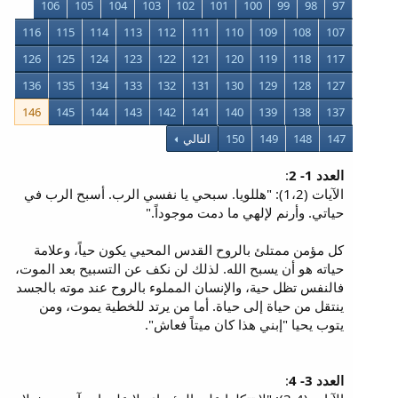
106
105
104
103
102
101
100
99
98
97
116
115
114
113
112
111
110
109
108
107
126
125
124
123
122
121
120
119
118
117
136
135
134
133
132
131
130
129
128
127
146
145
144
143
142
141
140
139
138
137
147
148
149
150
التالي
العدد 1- 2
:
الآيات (1،2): "هللويا. سبحي يا نفسي الرب. أسبح الرب في
حياتي. وأرنم لإلهي ما دمت موجوداً."
كل مؤمن ممتلئ بالروح القدس المحيي يكون حياً، وعلامة
حياته هو أن يسبح الله. لذلك لن نكف عن التسبيح بعد الموت،
فالنفس تظل حية، والإنسان المملوء بالروح عند موته بالجسد
ينتقل من حياة إلى حياة. أما من يرتد للخطية يموت، ومن
يتوب يحيا "إبني هذا كان ميتاً فعاش".
العدد 3- 4
: