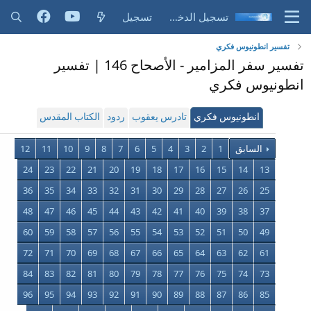
تسجيل الدخول
تسجيل
تفسير انطونيوس فكري
تفسير سفر المزامير - الأصحاح 146 | تفسير
انطونيوس فكري
انطونيوس فكري
تادرس يعقوب
ردود
الكتاب المقدس
السابق
1
2
3
4
5
6
7
8
9
10
11
12
24
23
22
21
20
19
18
17
16
15
14
13
36
35
34
33
32
31
30
29
28
27
26
25
48
47
46
45
44
43
42
41
40
39
38
37
60
59
58
57
56
55
54
53
52
51
50
49
72
71
70
69
68
67
66
65
64
63
62
61
84
83
82
81
80
79
78
77
76
75
74
73
96
95
94
93
92
91
90
89
88
87
86
85