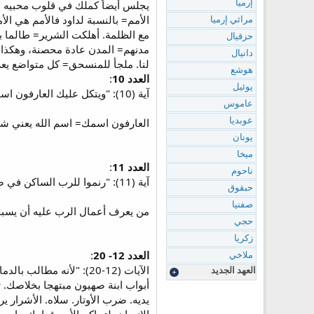
يجلس أيضاً كملك في قلوب محبيه وي
إرميا
الأمم= بالنسبة لداود فالأمم هي الأم
مراثي إرميا
مع الظلمة. أهلكت الشرير= طالما ب
حزقيال
مدنهم= المدن عادة محصنة، وهكذا كا
دانيال
لنا. ملجأ للمنسحق= كل متواضع يع
هوشع
العدد 10
:
يوئيل
آية (10): "ويتكل عليك العارفون اسمك. لأنك لم تترك طالبيك يا رب."
عاموس
العارفون اسمك= اسم الله يعني شخص
عوبديا
يونان
ميخا
العدد 11
:
ناحوم
آية (11): "رنموا للرب الساكن في صهيون. اخبروا بين الشعوب بأفعاله."
حبقوق
صفنيا
من يعرف أعمال الرب عليه أن يسبحه
حجي
زكريا
العدد 12- 20
:
ملاخي
الآيات (12-20): "لأنه
العهد الجديد
أبواب ابنة صهيون مبتهجا بخلاصك. 
يديه. ضرب الأوتار. سلاه. الأشرار يرج