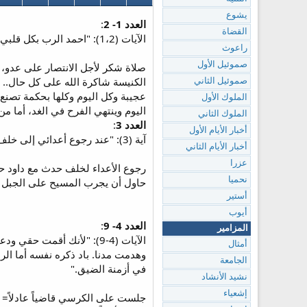
يشوع
العدد 1- 2
:
القضاة
الآيات (1،2): "احمد الرب بكل قلبي. احدث بجميع عجائبك. افرح وابتهج بك أرنم لاسمك أيها العلي."
راعوث
صموئيل الأول
صلاة شكر لأجل الانتصار على عدو، و
الكنيسة شاكرة الله على كل حال.. 
صموئيل الثاني
عجيبة وكل اليوم وكلها بحكمة تصنع.
الملوك الأول
اليوم وينتهي الفرح في الغد، أما من
الملوك الثاني
العدد 3
:
أخبار الأيام الأول
آية (3): "عند رجوع أعدائي إلى خلف يسقطون ويهلكون من قدام وجهك."
أخبار الأيام الثاني
عزرا
رجوع الأعداء لخلف حدث مع داود حي
نحميا
حاول أن يجرب المسيح على الجبل وحدثت في معرك
أستير
أيوب
العدد 4- 9
:
المزامير
الآيات (4-9): "لأنك أقمت
أمثال
وهدمت مدنا. باد ذكره نفسه أما ال
الجامعة
في أزمنة الضيق."
نشيد الأنشاد
إشعياء