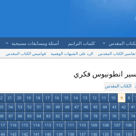
لكتاب المقدس
كلمات الترانيم
أسئلة ومسابقات مسيحية
تفاسير الكتاب المقدس
الرد على الشبهات الوهمية
قواميس الكتاب المقدس
الكتاب المقدس
22
21
20
19
18
17
16
15
14
13
12
11
10
9
8
55
54
53
52
51
50
49
48
47
46
45
44
43
42
41
88
87
86
85
84
83
82
81
80
79
78
77
76
75
74
117
116
115
114
113
112
111
110
109
108
107
106
144
143
142
141
140
139
138
137
136
135
134
133