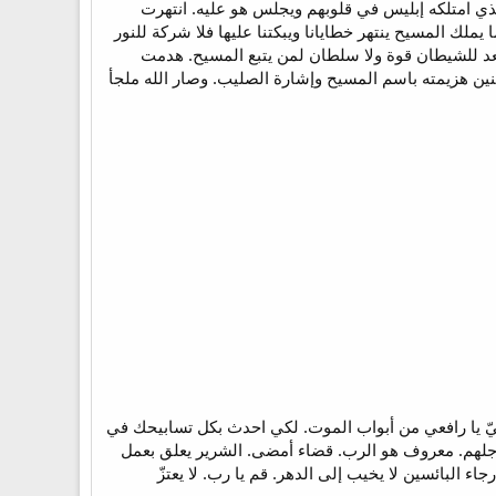
ذي امتلكه إبليس في قلوبهم ويجلس هو عليه. انتهرت
ا يملك المسيح ينتهر خطايانا ويبكتنا عليها فلا شركة للنور
يعد للشيطان قوة ولا سلطان لمن يتبع المسيح. هدمت
نين هزيمته باسم المسيح وإشارة الصليب. وصار الله ملجأ
 مبغضيّ يا رافعي من أبواب الموت. لكي احدث بكل تسابيحك في
رجلهم. معروف هو الرب. قضاء أمضى. الشرير يعلق بعمل
جاء البائسين لا يخيب إلى الدهر. قم يا رب. لا يعتزّ