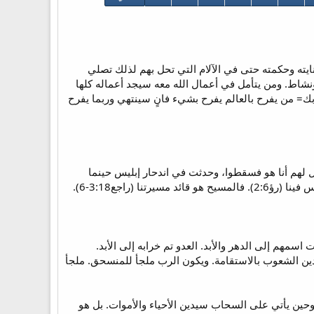
ايته وحكمته حتى في الآلام التي تحل بهم لذلك تصلي
شاط. ومن يتأمل في أعمال الله معه سيجد أعماله كلها
 بك= من يفرح بالعالم يفرح بشيء فانٍ سينتهي وربما يفرح
لهم أنا هو فسقطوا، وحدثت في اندحار إبليس حينما
راجع3:18-6).
 اسمهم إلى الدهر والأبد. العدو تم خرابه إلى الأبد.
دين الشعوب بالاستقامة. ويكون الرب ملجأ للمنسحق. ملجأ
ى الكرسي قاضياً عادلاً= بعد صعود المسيح جلس عن يمين الآب والابن أعطِىَ له الدينونة (يو22:5). وحين يأتي على السحاب سيدين الأحياء والأموات. بل هو