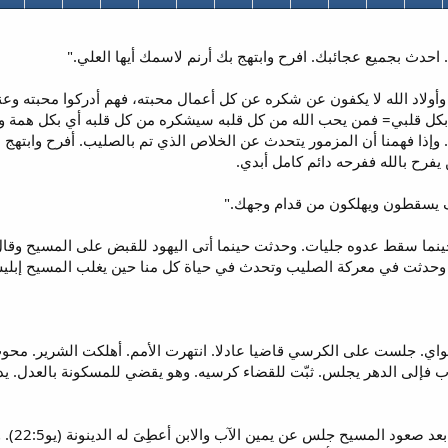
أولاد الله لا يكفون عن شكره عن كل أعمال محبته، فهم أدركوا محبته وعن
بكل قلبي= فمن يحب الله من كل قلبه سيشكره من كل قلبه أي بكل همة ون
 وإذا فهمنا أن المزمور يتحدث عن الخلاص الذي تم بالصليب. أفرح وابتهج
 يفرح بالله ففرحه دائم كامل أبدي.
نما سقط عدوه جليات. وحدثت حينما أتى اليهود للقبض على المسيح وقال 
ة الصليب وتحدث في حياة كل منا حين يغلب المسيح إبليس فينا (رؤ2:6). فالمسيح هو قائد مسيرتنا (
 حقي ودعواي. جلست على الكرسي قاضيا عادلا. انتهرت الأمم. أهلكت الشرير. محوت
رب فإلى الدهر يجلس. ثبّت للقضاء كرسيه. وهو يقضي للمسكونة بالعدل. ي
جلست عل