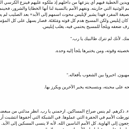
دين الخطية فيهم أي ينزعها من داخلهم إذ ملكوه عليهم فينزع الكرسي ال
م الوثنية التي حاربته. ونفهم الأمم بالنسبة لنا أنها الخطايا والشرور، فحينم
صيغة المفرد فهذا يشير لإبليس محوت اسمهم إلى الأبد= بعد الصليب لم 
ن إبليس ولكن المسيح هدم كل قوته ومَنَعَتَهَ. فصار يسهل على كل المؤم
رف ضعفه ويلجأ للمسيح يحتمي فيه، يغلب إبليس.
يته وقوته، ومن يختبرها يلجأ إليه وحده.
 على محبته، وبتسبحته يخبر الآخرين ويكرز بها.
 مطالب بالدماء. ذكرهم. لم ينس صراخ المساكين. ارحمني يا رب. انظر مذلتي من
تورطت الأمم في الحفرة التي عملوها. في الشبكة التي أخفوها انتشبت أ
عون إلى الهاوية. كل الأمم الناسين الله. لأنه لا ينسى المسكين إلى الأبد. ر