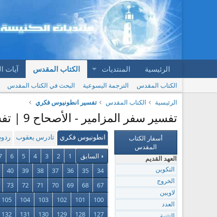
الرئيسية
المنتديات
الكتاب المقدس
آيات ا
الكتاب المقدس
الترجمة اليسوعية
البحث في الكتاب المقدس
الرئيسية
الكتاب المقدس
تفسير انطونيوس فكري
تفسير سفر المزامير - الأصحاح 9 | تفسير انطونيوس فكري
أسفار الكتاب
انطونيوس فكري
تادرس يعقوب
ردود
المقدس
السابق
1
2
3
4
5
6
7
العهد القديم
40
39
38
37
36
35
34
التكوين
الخروج
73
72
71
70
69
68
67
لاويين
105
104
103
102
101
100
العدد
132
131
130
129
128
127
التثنية