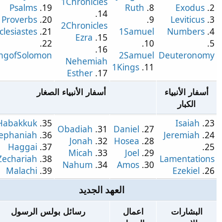
1Chronicles
Psalms
19.
Ruth
8.
Exodus
14.
Proverbs
20.
9.
Leviticus
2Chronicles
Ecclesiastes
21.
1Samuel
Numbers
Ezra
15.
22.
10.
16.
SongofSolomon
2Samuel
Deuterono
Nehemiah
1Kings
11.
Esther
17.
سفار الأنبياء
أسفار الأنبياء الصغار
الكبار
Habakkuk
35.
Isaiah
Obadiah
31.
Daniel
27.
Zephaniah
36.
Jeremiah
Jonah
32.
Hosea
28.
Haggai
37.
Micah
33.
Joel
29.
Zechariah
38.
Lamentatio
Nahum
34.
Amos
30.
Malachi
39.
Ezekiel
العهد الجديد
البشارات
اعمال
رسائل بولس الرسول