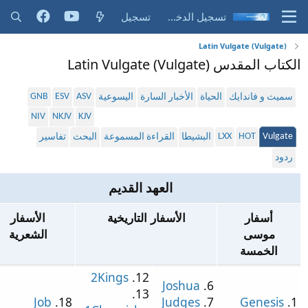
تسجيل الدخول
تسجيل
Latin Vulgate (Vulgate)
 المقدس Latin Vulgate (Vulgate)
GNB
ESV
ASV
ميث و فاندايك
الحياة
الأخبار السارة
اليسوعية
NIV
NKJV
KJV
LXX
HOT
Vulga
البشيطا
القراءة المسموعة
البحث
تفاسير
دود
العهد القديم
أسفار
الأسفار التاريخية
الأسفار
موسى
الشعرية
الخمسة
2Kings
12.
Joshua
6.
13.
Job
18.
Judges
7.
Genesis