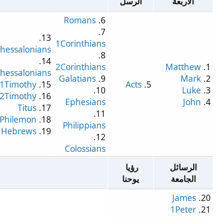
الاربعة
الرسل
Romans
6.
7.
13.
1Corinthians
1Thessalonians
8.
14.
2Corinthians
Matthew
2Thessalonians
Galatians
9.
Mark
1Timothy
15.
Acts
5.
10.
Luke
2Timothy
16.
Ephesians
John
Titus
17.
11.
Philemon
18.
Philippians
Hebrews
19.
12.
Colossians
الرسائل
رؤيا
الجامعة
يوحنا
James
1Peter