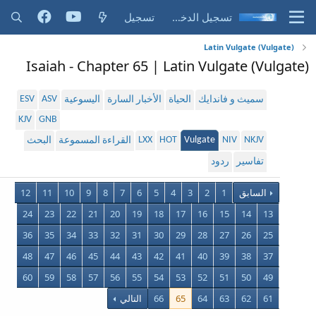
تسجيل الدخول
تسجيل
Latin Vulgate (Vulgate)
Isaiah - Chapter 65 | Latin Vulgate (Vulgate)
ESV
ASV
سميث و فاندايك
الحياة
الأخبار السارة
اليسوعية
KJV
GNB
LXX
HOT
Vulgate
NIV
NKJV
القراءة المسموعة
البحث
تفاسير
ردود
السابق
1
2
3
4
5
6
7
8
9
10
11
12
24
23
22
21
20
19
18
17
16
15
14
13
36
35
34
33
32
31
30
29
28
27
26
25
48
47
46
45
44
43
42
41
40
39
38
37
60
59
58
57
56
55
54
53
52
51
50
49
61
62
63
64
65
66
التالي