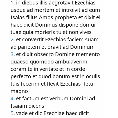
1
. in diebus illis aegrotavit Ezechias
usque ad mortem et introivit ad eum
Isaias filius Amos propheta et dixit ei
haec dicit Dominus dispone domui
tuae quia morieris tu et non vives
2
. et convertit Ezechias faciem suam
ad parietem et oravit ad Dominum
3
. et dixit obsecro Domine memento
quaeso quomodo ambulaverim
coram te in veritate et in corde
perfecto et quod bonum est in oculis
tuis fecerim et flevit Ezechias fletu
magno
4
. et factum est verbum Domini ad
Isaiam dicens
5
. vade et dic Ezechiae haec dicit