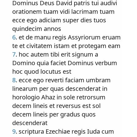
Dominus Deus David patris tui audivi
orationem tuam vidi lacrimam tuam
ecce ego adiciam super dies tuos
quindecim annos
6
. et de manu regis Assyriorum eruam
te et civitatem istam et protegam eam
7
. hoc autem tibi erit signum a
Domino quia faciet Dominus verbum
hoc quod locutus est
8
. ecce ego reverti faciam umbram
linearum per quas descenderat in
horologio Ahaz in sole retrorsum
decem lineis et reversus est sol
decem lineis per gradus quos
descenderat
9
. scriptura Ezechiae regis Iuda cum