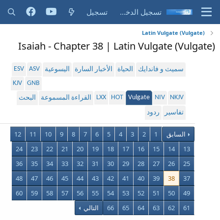
تسجيل الدخول
تسجيل
Latin Vulgate (Vulgate)
Isaiah - Chapter 38 | Latin Vulgate (Vulgate)
ESV
ASV
سميث و فاندايك
الحياة
الأخبار السارة
اليسوعية
KJV
GNB
LXX
HOT
Vulgate
NIV
NKJV
القراءة المسموعة
البحث
تفاسير
ردود
السابق
1
2
3
4
5
6
7
8
9
10
11
12
24
23
22
21
20
19
18
17
16
15
14
13
36
35
34
33
32
31
30
29
28
27
26
25
48
47
46
45
44
43
42
41
40
39
38
37
60
59
58
57
56
55
54
53
52
51
50
49
61
62
63
64
65
66
التالي