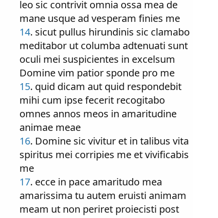
leo sic contrivit omnia ossa mea de
mane usque ad vesperam finies me
14
. sicut pullus hirundinis sic clamabo
meditabor ut columba adtenuati sunt
oculi mei suspicientes in excelsum
Domine vim patior sponde pro me
15
. quid dicam aut quid respondebit
mihi cum ipse fecerit recogitabo
omnes annos meos in amaritudine
animae meae
16
. Domine sic vivitur et in talibus vita
spiritus mei corripies me et vivificabis
me
17
. ecce in pace amaritudo mea
amarissima tu autem eruisti animam
meam ut non periret proiecisti post