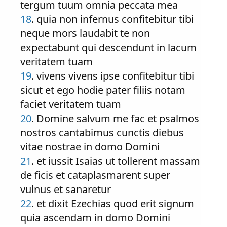
tergum tuum omnia peccata mea
18
. quia non infernus confitebitur tibi
neque mors laudabit te non
expectabunt qui descendunt in lacum
veritatem tuam
19
. vivens vivens ipse confitebitur tibi
sicut et ego hodie pater filiis notam
faciet veritatem tuam
20
. Domine salvum me fac et psalmos
nostros cantabimus cunctis diebus
vitae nostrae in domo Domini
21
. et iussit Isaias ut tollerent massam
de ficis et cataplasmarent super
vulnus et sanaretur
22
. et dixit Ezechias quod erit signum
quia ascendam in domo Domini