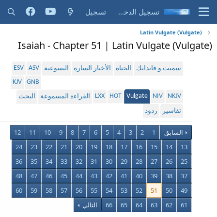
تسجيل الدخول
تسجيل
Latin Vulgate (Vulgate)
Isaiah - Chapter 51 | Latin Vulgate (Vulgate)
ESV
ASV
سميث و فاندايك
الحياة
الأخبار السارة
اليسوعية
KJV
GNB
LXX
HOT
Vulgate
NIV
NKJV
القراءة المسموعة
البحث
تفاسير
ردود
السابق
1
2
3
4
5
6
7
8
9
10
11
12
24
23
22
21
20
19
18
17
16
15
14
13
36
35
34
33
32
31
30
29
28
27
26
25
48
47
46
45
44
43
42
41
40
39
38
37
60
59
58
57
56
55
54
53
52
51
50
49
61
62
63
64
65
66
التالي