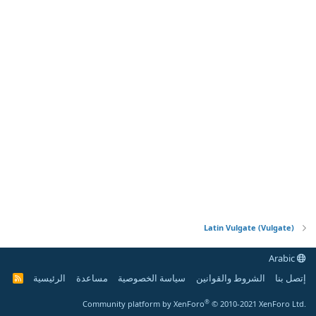
Latin Vulgate (Vulgate)
Arabic
إتصل بنا
الشروط والقوانين
سياسة الخصوصية
مساعدة
الرئيسية
R
S
S
®
Community platform by XenForo
© 2010-2021 XenForo Ltd.