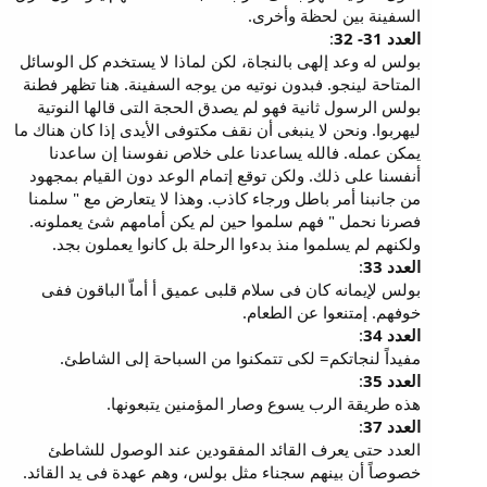
السفينة بين لحظة وأخرى.
العدد 31- 32
:
بولس له وعد إلهى بالنجاة، لكن لماذا لا يستخدم كل الوسائل
المتاحة لينجو. فبدون نوتيه من يوجه السفينة. هنا تظهر فطنة
بولس الرسول ثانية فهو لم يصدق الحجة التى قالها النوتية
ليهربوا. ونحن لا ينبغى أن نقف مكتوفى الأيدى إذا كان هناك ما
يمكن عمله. فالله يساعدنا على خلاص نفوسنا إن ساعدنا
أنفسنا على ذلك. ولكن توقع إتمام الوعد دون القيام بمجهود
من جانبنا أمر باطل ورجاء كاذب. وهذا لا يتعارض مع " سلمنا
فصرنا نحمل " فهم سلموا حين لم يكن أمامهم شئ يعملونه.
ولكنهم لم يسلموا منذ بدءوا الرحلة بل كانوا يعملون بجد.
العدد 33
:
بولس لإيمانه كان فى سلام قلبى عميق أ أماّ الباقون ففى
خوفهم. إمتنعوا عن الطعام.
العدد 34
:
مفيداً لنجاتكم= لكى تتمكنوا من السباحة إلى الشاطئ.
العدد 35
:
هذه طريقة الرب يسوع وصار المؤمنين يتبعونها.
العدد 37
:
العدد حتى يعرف القائد المفقودين عند الوصول للشاطئ
خصوصاً أن بينهم سجناء مثل بولس، وهم عهدة فى يد القائد.