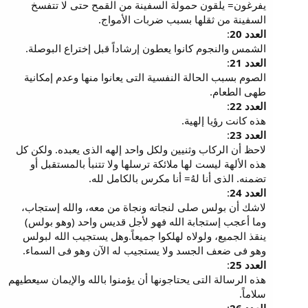
يفرغون= يلقون حمولة السفينة من القمح حتى لا تتفسخ
السفينة من ثقلها بسبب ضربات الأمواج.
العدد 20
:
الشمس والنجوم كانوا يعطون إرشاداً قبل إختراع البوصلة.
العدد 21
:
الصوم بسبب الحالة النفسية التى يعانوا منها وعدم إمكانية
طهى الطعام.
العدد 22
:
هذه كانت رؤيا إلهية.
العدد 23
:
لاحظ أن الركاب وثنيين ولكل واحد إلهه الذى يعبده. ولكن كل
هذه الألهة ليست لها ملائكة ترسلها ولا تتنبأ بالمستقبل أو
تضمنه. الذى أنا لهُ= أنا مكرس بالكامل لله.
العدد 24
:
لاشك أن بولس صلى لنجاته ونجاة من معه، والله إستجاب،
وما أعجب إستجابة الله فهو لأجل قديس واحد (وهو بولس)
ينقذ الجميع، ولولاه لهلكوا جميعاً.وهل يستجيب الله لبولس
وهو فى ضعف الجسد ولا يستجيب له الآن وهو فى السماء.
العدد 25
:
هذه الرسالة التى يحتاجونها أن يؤمنوا بالله والإيمان سيعطيهم
سلاماً.