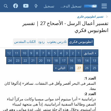
تسجيل الدخول
تسجيل
تفسير انطونيوس فكري
تفسير أعمال الرسل - الأصحاح 27 | تفسير
انطونيوس فكري
انطونيوس فكري
تادرس يعقوب
ردود
الكتاب المقدس
السابق
1
2
3
4
5
6
7
8
9
10
11
12
24
23
22
21
20
19
18
17
16
15
14
13
25
26
27
28
التالي
العدد 1
:
السفر فى البحر أقصر وأقل فى النفقات. نسافر= إذاًلوقا كان
معهُ.
العدد 2
:
دراماتينية = أدرا ميتيوم أحد موانى ميسيا وكانت مركزاً لبناء
السفن وطالما السفنية أدراماتينية، إذاً هى متجهة لميناء
أدراميتيوم. وخلال هذه الرحلة ستمر على عدة موانى، وهم فى