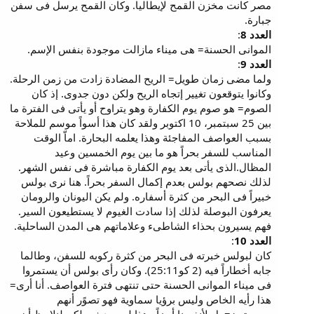
مصر كانت مخزن القمح لإيطاليا. وكان القمح يرسل فى سفن
جبارة.
العدد 8
:
الموانى الحسنة= هى ميناء مازالت موجودة بنفس الإسم.
العدد 9
:
ولما مضى زمان طويل= الريح المضادة زادت من زمن الرحلة.
وكانوا يتوقعون تغيير إتجاه الريح ولكن دون جدوى. إذ كان
الصوم= هو صوم يوم الكفارة وهو يتراوح أو يأتى فى الفترة ما
بين 25 سبتمبر، 10 اكتوبر ولقد كان هذا أسواً موسم للملاحة
بسبب العواصف المفاجئة وهذا يعلمه البحارة. اماّ الوقت
المناسب للسفر بحراً هو ما بين يوم الخمسين وعيد
المظال.الذى يأتى بعد يوم الكفارة مباشرة فى نفس الشهر.
لذلك نصحهم بولس بعدم إكمال السفر بحراً. هنا نرى بولس
خبيراً فى البحر من كثرة أسفاره. ولم يكن اليونان والرومان
يعرفون البوصلة لذلك إذا سادت الغيوم لا يستطيعون السير.
فهم يسيرون بحذاء الشاطىء وعلاماتهم هى المدن الساحلية.
العدد 10
:
كان لبولس خبرته فى البحر من كثرة ركوبه للسفن، وطالما
جابه أخطاراً فيه (2 كو25:11). وكان رأى بولس أن يستمروا
فى ميناء الموانى الحسنة حتى تنتهى فترة العواصف. أنا أرى=
هذا رأيه الخاص وليس برؤيا سماوية فهو تصوًر أنهم