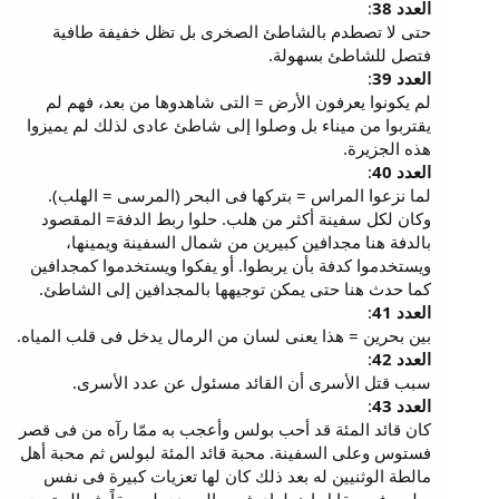
العدد 38
:
حتى لا تصطدم بالشاطئ الصخرى بل تظل خفيفة طافية
فتصل للشاطئ بسهولة.
العدد 39
:
لم يكونوا يعرفون الأرض = التى شاهدوها من بعد، فهم لم
يقتربوا من ميناء بل وصلوا إلى شاطئ عادى لذلك لم يميزوا
هذه الجزيرة.
العدد 40
:
لما نزعوا المراس = بتركها فى البحر (المرسى = الهلب).
وكان لكل سفينة أكثر من هلب. حلوا ربط الدفة= المقصود
بالدفة هنا مجدافين كبيرين من شمال السفينة ويمينها،
ويستخدموا كدفة بأن يربطوا. أو يفكوا ويستخدموا كمجدافين
كما حدث هنا حتى يمكن توجيهها بالمجدافين إلى الشاطئ.
العدد 41
:
بين بحرين = هذا يعنى لسان من الرمال يدخل فى قلب المياه.
العدد 42
:
سبب قتل الأسرى أن القائد مسئول عن عدد الأسرى.
العدد 43
:
كان قائد المئة قد أحب بولس وأعجب به ممّا رآه من فى قصر
فستوس وعلى السفينة. محبة قائد المئة لبولس ثم محبة أهل
مالطة الوثنيين له بعد ذلك كان لها تعزيات كبيرة فى نفس