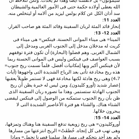
سيموتون= بل لأنفسنا أيضاً وهذا لم يحدث. ولكن لنلاحظ أن
الله يعطى أولاده حكمة حتى فى الأمور العالمية.والشيطان
سد أذان الكل عن كلام بولس ليزيد من ألامه أو ليتخلص منه.
العدد 11
:
إنحاز قائد المئة لربان السفينة وقائد المئة هو صاحب القرار.
العدد 12- 13
:
المينا= هى ميناء الموانى الحسنة. فينكس= هى ميناء فى
كريت له مدخلان مدخل إلى الجنوب الغربى ومدخل إلى
الشمال الغربى. وهم فضلوا (البحارة) أن تكون فترة توقفهم
بسبب العواصف فى فينكس وليس فى الموانى الحسنة ربما
لأن فينكس أكبر وبها إمكانيات أفضل. فلماّ نسمت ريح جنوب=
هذه ريح مخادعة تأتى بعد الرياح الشديدة التى واجهوها (آيات
4،7) وهى ريح هادئة لكنها مخادعة فهى لا تستمر طويلاً يعقبها
إعصار شديد (أورو كليدون). ومن ليس له خبرة يظن أن ريح
الجنوب الهادئة ستستمر. وهذا ما تصوره ربان السفينة الذى
ظن بأن ريح الجنوب ستمكنه من الوصول إلى فينكس ليقضى
الشتاء هناك. والشتاء هو فترة الأعاصير الشديدة التى لا
يبحرون خلالها.
العدد 14- 15
:
أوروكليدون= هى ريح زوبعية تدفع السفينة هنا وهناك وتمزقها،
وهى تهب فى كل إتجاه. خُطفَتْ= الريح انتزعتها من مسارها
ولم يعد أحد يتحكم فى مسارها. سلمنا فصرنا نحمل= وماذا