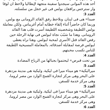
أحد هذه الموانى سيجدوا سفينة متجهة لإيطاليا ولاحظ ان لوقا
وار سترخس يرافقان بولس فى غير خجل من سلسلته.
العدد 3
:
صيدا= هى فى لبنان. ونلاحظ رفق القائد الرومانى مع بولس.
وربما كان حاضراً أثناء إلقاء خطابه أمام أغريباس. ولكن معاملة
بولس اللطيفة وشخصيته اللطيفة أسرت قلب هذا القائد
الرومانى. وهذا ما سَبًبَ نجاة لبولس فى نهاية الرحلة حين
رفض القائد قتل الأسرى لمحبة لبولس. وهنا نراه يعطى
لبولس فرصة لمقابلة أصدقائه. بالمعاملة المسيحية اللطيفة
للناس نكسب محبتهم.
العدد 4
:
من تحت قبرص= ليحتموا بجبالها من الرياح المضادة
العدد 5
:
ميراليكية= هو ميناء ميرا فى ليكية. وليكية هى مدينة مزدهرة
على البحر وهى مركز لتجارة القمح الوارد من مصر لروما،
وهى مركز خدمة للسفن.
العدد 5
:
ميراليكية= هو ميناء ميرا فى ليكية. وليكية هى مدينة مزدهرة
على البحر وهى مركز لتجارة القمح الوارد من مصر لروما،
وهى مركز خدمة للسفن.
العدد 6
: