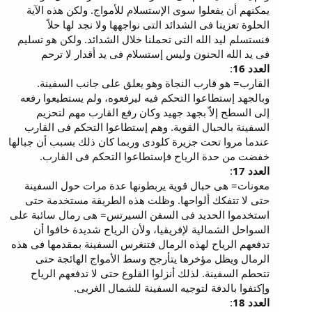
يمكنهم أن يفعلوا سوى الإستسلام للأمواج. ولكن هذه الآية
الحلوة تعزينا فى الشدائد التى نواجهها ولا نجد لها حلاً
فنستسلم ليد الله التى تحملنا خلال الشدائد. ولكن هو تسليم
فى يد الله الحنون وليس إستسلام فى يد أقدار لا ترحم
العدد 16
:
القارب= هو قارب النجاة وهو يعلق على جانب السفينة.
وبالجهد إستطاعوا التحكم فيه ليرفعوه، ولم يستطيعوا رفعه
إلى السطح إلاّ بجهد جهيد وكان رفع القارب مهم لتحزيم
السفينة بالحبال القوية. وهم إستطاعوا التحكم فى القارب
عندما مروا تحت جزيرة كلودى وربما كان ذلك بسبب أن جبالها
خفضت من حدة الرياح فإستطاعوا التحكم فى القارب.
العدد 17
:
معونات= هى حبال قوية يربطونها عدة مرات حول السفينة
حتى لا تتفكك ألواحها. وظلت هذه الطريقة مستخدمة حتى
استخدموا الحديد فى السفن السيرتس= هى رمال سائبة على
السواحل الشمالية لإفريقيا، ولأن الرياح شديدة خافوا أن
تدفعهم الرياح لهذه الرمال فتنغرس السفينة بمقدمها فى هذه
الرمال ويظل مؤخرها يتأرجح وسط الأمواج الهائجة حتى
تتحطم السفينة. لذلك أنزلوا القلوع حتى لا تدفعهم الرياح
وإكتفوا بالدفة لتوجيه السفينة للشمال الغربى.
العدد 18
: