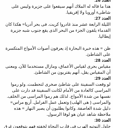
العدد 26
:
هذا ما قاله له الملاك أنهم سيقعوا على جزيرة وليس على
شاطىء أوروبا ولا إفريقيا.
العدد 27
:
الليلة الرابعة عشر منذ غادروا كريت. فى بحر أدريا= هكذا كان
القدماء يلقون الجزء من البحر الذى يقع جنوب شبه جزيرة
إيطاليا.
ظن = هذه خبرة البحارة إذ يعرفون أصوات الأمواج المتكسرة
على الشاطئ.
العدد 28
:
مقياس بحرى لقياس الأعماق، ومازال مستخدما للآن. ومعنى
أن المقياس يقل، أنهم يقتربون من الشاطئ.
العدد 29
:
لو وقعت السفينة على شاطئ صخرى لتحطمت. ولو رموا
المراسى كالعادة من الأمام لكانت السفينة قد دارت على
نفسها من شدة الأمواج. لذلك هم رموا المراسى من الخلف.
والمراسى ( هى الهلب) وتعمل عمل الفرامل. أربع مراس=
دليل شدة العاصفة. وكانوا يطلبون أن يصير النهار = هذه
ملاحظة شاهد عيان هو لوقا الرسول.
العدد 30
:
حاول النوتيه الهرب فى قارب النجاة لخفته فهم يتوقعون غرق