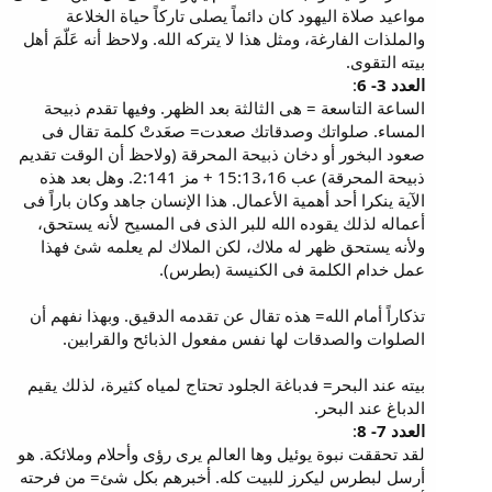
مواعيد صلاة اليهود كان دائماً يصلى تاركاً حياة الخلاعة
والملذات الفارغة، ومثل هذا لا يتركه الله. ولاحظ أنه عَلّمَ أهل
بيته التقوى.
العدد 3- 6
:
الساعة التاسعة = هى الثالثة بعد الظهر. وفيها تقدم ذبيحة
المساء. صلواتك وصدقاتك صعدت= صعَدتْ كلمة تقال فى
صعود البخور أو دخان ذبيحة المحرقة (ولاحظ أن الوقت تقديم
ذبيحة المحرقة) عب 15:13،16 + مز 2:141. وهل بعد هذه
الآية ينكرا أحد أهمية الأعمال. هذا الإنسان جاهد وكان باراً فى
أعماله لذلك يقوده الله للبر الذى فى المسيح لأنه يستحق،
ولأنه يستحق ظهر له ملاك، لكن الملاك لم يعلمه شئ فهذا
عمل خدام الكلمة فى الكنيسة (بطرس).
تذكاراً أمام الله= هذه تقال عن تقدمه الدقيق. وبهذا نفهم أن
الصلوات والصدقات لها نفس مفعول الذبائح والقرابين.
بيته عند البحر= فدباغة الجلود تحتاج لمياه كثيرة، لذلك يقيم
الدباغ عند البحر.
العدد 7- 8
:
لقد تحققت نبوة يوئيل وها العالم يرى رؤى وأحلام وملائكة. هو
أرسل لبطرس ليكرز للبيت كله. أخبرهم بكل شئ= من فرحته