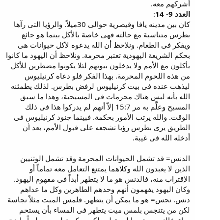
أشركهم معه.
العدد 9- 14
:
كان بين مدينه يافا وقيصرية حوالى 30ميلاً. والرؤيا التى رآها
بطرس متناسبة مع حالته فهى خاصة بالأكل بينما هو جائع
ويفكر فى الطعام. ونلاحظ أن الله يدعوه لأكل حيوانات هى
بحكم الشريعة اليهودية تعتبر محرمة. ونلاحظ أن اليهود ما كانوا
يأكلون مع الأمم ولا يدخلون بيوتهم لئلا يكونوا مضطرين للأكل
من هذه اللحوم المحرمة. بهذا الفكر فلو دعاه كرنيليوس
ليذهب عنده فى بيت كرنيليوس لرفض بطرس. لذلك يطمئنه
الله بأنه ليس هناك محرمات فى المسيحية، وهذا ما سبق
المسيح وعلَّم به مر 15:7 إلاّ أنهم لم يدركوا هذا فى ذلك
الوقت. والله يرتب الأمور بحكمة. فبينما جنود كرنيليوس فى
الطريق يرى بطرس رؤيا تشجعه على قبول الأمم، بعد أن
أدخله الله فى غيبة.
الدنس= قد تشمل الحيوانات المحرمة وقد تشمل الوثنيين
الذين لا يعبدون الله وكلاهما يمتنع التعامل معه تماماً أو
الإقتراب منه، فالدنس هو ما لا يتطهر أبداً فى مفهوم اليهود.
وكان اليهود يفهمون أنهم وحدهم الطاهرين وكل ما عداهم
دنس. نجس= هو ما يمكن أن يتطهر. فلمس الميت مثلاً نجاسة
لكن من يتنجس بلمس ميت يتطهر فى المساء بأن يستحم