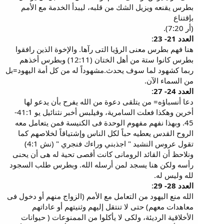
بطرس يقنعه ويزيل الشك من قلبه، ليبدأ الخدمة مع الأمم
بإقتناع
(أر 7:20).
العدد 21- 23
:
هنا فهم بطرس معنى الرؤيا التى رآها. والإخوة الذين رافقوا
بطرس كانوا ستة من أهل الختان (12:11) وبطرس أخذهم
ربما كشهود لما سوف يحدث.مشهوداً له من كل أمة اليهود=بل
من السماء الآن.
العدد 24- 27
:
دعا أنسباؤه= من يتلقى دعوة من الله يفرح بأن يدعو لها
أخرين وهكذا فعلت السامرية، وفيلبس أخبر نثنائيل يو 41:1-
45. وبهذا نفهم مفهوم الوحدة فى الكنيسة فمن يتعامل معه
الروح القدس يعطيه حباً لكل الناس وإشتياقاً لخلاصهم كما
تقول عروس النشيد " اجذبني وراءك فنجري " (نش 4:1)
ونلاحظ أن القائد الرومانى كانت أقصى تحية له هى أن يحنى
رأسه ولكن هنا يسجد لمن أرسله الله. وبطرس طلب السجود
لله وليس له.
العدد 28- 29
:
الله منع اليهود من التعامل مع الأمم (الزواج منهم أو دخول فى
معاهدات معهم) حتى لا تنتقل إليهم وثنيتهم أو عاداتهم
الأخلاقية الرديئة، ولكى لا يأكلوا من الممنوعات ( حيوانات