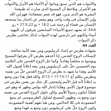
والأموات هم الذين سبق وماتوا. أو الأحياء هم الأبرار والأموات
هم الأشرار. ونلاحظ أن المسيح الذى صارت له طبيعتنا
البشرية هو الذى يدين، فهو قد شعر بضعفاتنا، فهو إبن الله
وإبن الإنسان فى وقت واحد. وهو يشعر عن إختبار بما يستحقه
الإنسان من قضاء أو رحمة عب 18:2 + يو 27:5،22 + رو
34:8. له يشهد جميع الأنبياء= السامعين يعرفون أن لليهود
أنبياء ولكنهم غير دارسين لهذه النبوات لذلك تحاشى بطرس
ذكر النبوات.
العدد 44
:
بشهادة بطرس تم إعداد كرنيليوس ومن معه كأنية صالحة
لإنسكاب الروح القدس، إذا أعدهم بطرس لأن يعرفوا المسيح
ويؤمنوا به مخلصاً وفادياً. وكما حل الروح القدس على التلاميذ
يوم الخمسين حلَّ على كرنيليوس ومن معه إعلاناً لقبول الله
للأمم. وهذا ما شهد به بطرس أن الروح القدس حلَّ من نفسه
وبطرس يتكلم أع 15:11-17 + 8:15. والله فعل هذا دون وضع
يد إعلاناً لأنه قبل الأمم وليختفى كل شك من نفس بطرس فى
موضوع قبول الأمم. وهكذا إختار الله بولس وظهر له وهو غير
مُعَمَّدْ ليكون رسولاً للأمم. ولكن حلول الروح القدس من نفسه
دون وضع يد، وظهور المسيح لشاول الطرسوسى لم يمنع
المعمودية فى كلا الحالتين. ومن هنا نفهم أهمية المعمودية.
وكون الروح حلَّ على كرنيليوس دون وضع يد فهذا وضع