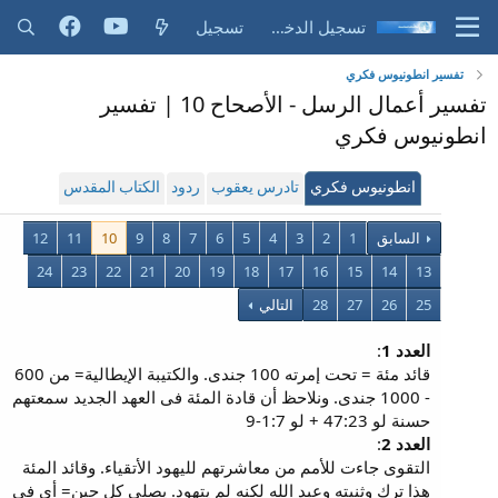
تسجيل الدخول
تسجيل
تفسير انطونيوس فكري
تفسير أعمال الرسل - الأصحاح 10 | تفسير
انطونيوس فكري
انطونيوس فكري
تادرس يعقوب
ردود
الكتاب المقدس
السابق
1
2
3
4
5
6
7
8
9
10
11
12
24
23
22
21
20
19
18
17
16
15
14
13
25
26
27
28
التالي
العدد 1
:
قائد مئة = تحت إمرته 100 جندى. والكتيبة الإيطالية= من 600
- 1000 جندى. ونلاحظ أن قادة المئة فى العهد الجديد سمعتهم
حسنة لو 47:23 + لو 1:7-9
العدد 2
:
التقوى جاءت للأمم من معاشرتهم لليهود الأتقياء. وقائد المئة
هذا ترك وثنيته وعبد الله لكنه لم يتهود. يصلى كل حين= أى فى