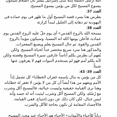
الله أرسل الكلمة إبنه لبنى إسرائيل يبشر بأن السلام سيكون
بيسوع المسيح لكل من يؤمن بيسوع المسيح.
العدد 37
:
بطرس هنا يسرد قصه المسيح أول ما ظهر فى يوم عماده فى
اليهودية ثم ذهابه إلى الجليل ليبدأ كرازتة
العدد 38
:
مسحة الله بالروح القدس= أى يوم حلّ عليه الروح القدس يوم
عماده، فأعلن يومها الله انه المسيا، وسيكون مؤيداً بالروح
القدس والقوة. ثم جال المسيح يعلم ويصنع المعجزات.
والمذكور هنا سرد سريع مختصر جداً لحياة المسيح. ولكن
يُفهم أن بطرس يكلم أناساً عارفين سيرة المسيح وقصته ولكن
لأنه يكلم أمم فهو لم يستخدم النبوات فهم لا يعرفون عنها
شيئاً.
العدد 39- 43
:
كل من يؤمن به ينال بإسمه غفران الخطايا= كل تشمل إذاً
الأمم ويفهم من هذا أيضاً أن كل من لا يؤمن لا تغفر له خطاياه.
وهنا نرى القيامة حقيقية وليست خيالية، فالمسيح أكل وشرب
مع رُسُلهِ. ولكن المسيح أكل وشرب ليثبت أنه له جسد وأنه
ليس خيال، لكن كان ذلك عن دون إحتياج. ففى القيامة،
فالأجساد المقامة لن تكون بحاجة للأكل والشرب.
دياناً للأحياء والأموات= الأحياء هم الأحياء عند مجئ المسيح