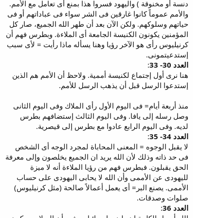
دنسة أو مخنوقة ) واليهود فسروا هذا بمنع أى تعامل مع الأمم.
والأمم عموماً كانوا غارقين فى الشر سواء فى عباداتهم أو فى
حياتهم وسلوكهم. ولكن الآن بعد أن طهر الله الجميع، صار كل
المؤمنين يكونون الكنيسة الجامعة أى الملاءة. وبطرس فهم أن
كرنيليوس رأى هو الآخر رؤيا وهنا يسأله ماذا رأيت = لأى سبب
إستدعيتمونى.
العدد 30- 33
:
هنا نرى أول إجتماع لكنيسة أممية. ولاحظ أن الأمم هم الذين
إستدعوا الرسل قبل أن يذهب الرسل للأمم.
منذ أربعة أيام= فى اليوم الأول رأى الملاك وفى اليوم الثانى
وصل رسله إلى يافا. وفى اليوم الثالث إستضافهم بطرس
لديه. وفى اليوم الرابع عادوا مع بطرس إلى قيصرية.
العدد 34- 35
:
لا يقبل الوجوه = المعنى المحاباة لمجرد الوجه أى الشخص
فى حد ذاته وذلك لأن الله يريد ان الجميع يخلصون وإلى معرفة
الحق يقبلون. فبطرس فهم من رؤيا الملاءة أنه لا ميزة
لليهودى عن الأممى وأن الله لا يحابى اليهودى على حساب
الأممى. يصنع البر= أى يعمل أعمالاً صالحة (مثل كرنيليوس)
صلوات وصدقات.
العدد 36
: