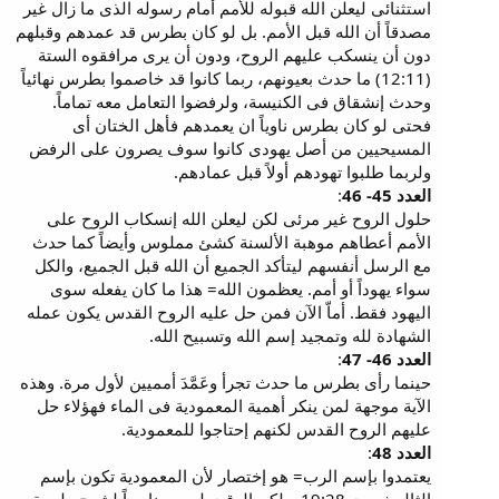
استثنائى ليعلن الله قبوله للأمم أمام رسوله الذى ما زال غير
مصدقاً أن الله قبل الأمم. بل لو كان بطرس قد عمدهم وقبلهم
دون أن ينسكب عليهم الروح، ودون أن يرى مرافقوه الستة
(12:11) ما حدث بعيونهم، ربما كانوا قد خاصموا بطرس نهائياً
وحدث إنشقاق فى الكنيسة، ولرفضوا التعامل معه تماماً.
فحتى لو كان بطرس ناوياً ان يعمدهم فأهل الختان أى
المسيحيين من أصل يهودى كانوا سوف يصرون على الرفض
ولربما طلبوا تهودهم أولاً قبل عمادهم.
العدد 45- 46
:
حلول الروح غير مرئى لكن ليعلن الله إنسكاب الروح على
الأمم أعطاهم موهبة الألسنة كشئ مملوس وأيضاً كما حدث
مع الرسل أنفسهم ليتأكد الجميع أن الله قبل الجميع، والكل
سواء يهوداً أو أمم. يعظمون الله= هذا ما كان يفعله سوى
اليهود فقط. أماّ الآن فمن حل عليه الروح القدس يكون عمله
الشهادة لله وتمجيد إسم الله وتسبيح الله.
العدد 46- 47
:
حينما رأى بطرس ما حدث تجرأ وعَمَّدَ أمميين لأول مرة. وهذه
الآية موجهة لمن ينكر أهمية المعمودية فى الماء فهؤلاء حل
عليهم الروح القدس لكنهم إحتاجوا للمعمودية.
العدد 48
:
يعتمدوا بإسم الرب= هو إختصار لأن المعمودية تكون بإسم