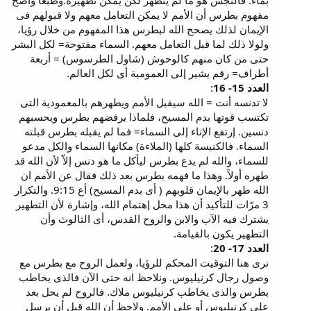
بماء. فالنجس هو ما لم يتطهر لكن يمكن تطهيره.وطبعاً واضح
مفهوم بطرس أن الأمم لا يمكن التعامل معهم ولا قبولهم فى
الإيمان لذلك يصحح الله لبطرس هذا المفهوم من خلال رؤيا،
ولولا ذلك لما قبل التعامل معهم. السماء مفتوحة= لكل البشر
حتى من كان منهم كالوحوش (شاول الطرسوس) = أربعة
أطراف= رقم يشير إلى العمومية أى لكل العالم.
العدد 15- 16
:
لا تدنسه أنت = الله سيقبل الأمم ويطهرهم بالمعمودية التى
تكتسب قوتها بدم المسيح، فلماذا يرفضهم بطرس ويحسبهم
دنسين. إرتفع الإناء إلى السماء= فما لم يقبله بطرس قبلته
السماء. فالكنيسة كلها (الملاءة) مكانها السماء والكل مدعو
للسماء، والله لم يدع بطرس ليأكل ما هو دنس إلاّ لأن الله قد
طهره أولاً. وهذا ما فهمه بطرس بعد ذلك فقال عن الأمم ان
الله طهر بالإيمان قلوبهم ( أى بدم المسيح) أع 9:15. والتكرار
3 مرّات للتأكيد أن هذا محل إهتمام الله، وإشارة لأن التطهير
يشترك فيه الآب والابن والروح القدس، أى الثالوث وأن
التطهير يكون بالقيامة.
العدد 17- 20
:
نرى هنا التوقيت المحكم للرؤيا، ولعمل الروح مع بطرس مع
وصول رجال كرنيليوس. ونلاحظ انه حتى الآن فالذى يخاطب
بطرس والذى يخاطب كرنيليوس ملاك. فالروح لم يحل بعد
على كرنيليوس أو على الأمم. ولاحظ أن الله قبل أن يرسل