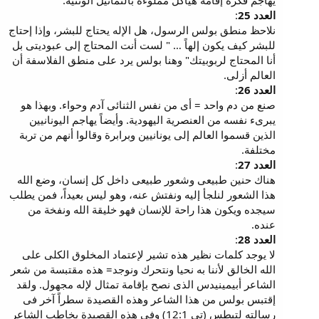
يهاجم فكرة إقامة هياكل مملوءة بالتماثيل الوثنية.
العدد 25
:
نلاحظ منطق بولس الرسول، هل الإله يحتاج للبشر، وإذا إحتاج
للبشر كيف يكون إلهاً … " لست أنت المحتاج إلى عبوديتى بل
أنا المحتاج لربوبيتك" وهنا بولس يرد على منطق الفلاسفة أن
العالم أزلى.
العدد 26
:
صنع من دم واحد = أى من نفس الثنائى آدم وحواء. وبهذا هو
يبرىء نفسه من العنصرية اليهودية. وأيضاً يهاجم اليونانيين
الذين قسموا العالم إلى يونانيين وبرابرة وقالوا أنهم من تربة
مختلفة.
العدد 27
:
هناك حنين طبيعى وشعور طبيعى داخل كل إنسان، وضع الله
هذا الشعور لنلجأ إليه ونفتش عنه، وهو ليس بعيداً، فمن يطلب
سيجده ويكون هذا راحة للإنسان فهو خليقة الله ونفخة من
عنده.
العدد 28
:
لا يوجد كلمات نظير هذه تشير لإعتماد المخلوق الكلى على
الله الخالق لأننا به نحيا ونتحرك ونوجد= هذه مقتبسة من شعر
الشاعر أبيمينيدس الذى نصح بإقامة تمثال لإله مجهول. ولقد
إقتبس بولس من هذا الشاعر وهذه القصيدة سطراً آخر فى
رسالته لتيطس (تى 12:1) وفى هذه القصيدة يخاطب الشاعر