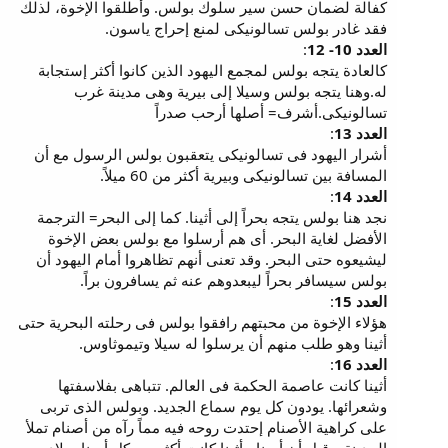
كفالة لضمان حسن سير سلوك بولس. وأطلقوا الإخوة، لذلك
فقد غادر بولس تسالونيكى لمنع إحراج ياسون.
العدد 10- 12
:
كالعادة يتجه بولس لمجمع اليهود الذين كانوا أكثر إستجابة
له.وهنا يتجه بولس وسيلا إلى بيرية وهى مدينة غرب
تسالونيكى.أشرف= أصلها أرحب صدراً
العدد 13
:
أشرار اليهود فى تسالونيكى يتعقبون بولس الرسول مع أن
المسافة بين تسالونيكى وبيرية أكثر من 60 ميلاً.
العدد 14
:
نجد هنا بولس يتجه بحراً إلى أثينا. كما إلى البحر= الترجمة
الأفضل لغاية البحر. أى هم أرسلوا مع بولس بعض الإخوة
ليشيعوه حتى البحر. وقد تعنى أنهم تظاهروا أمام اليهود أن
بولس سيسافر بحراً ليبعدوهم عنه ثم يسافرون براً.
العدد 15
:
هؤلاء الإخوة من محبتهم رافقوا بولس فى رحلته البحرية حتى
أثينا وهو طلب منهم أن يرسلوا له سيلا وتيموثاوس.
العدد 16
:
أثينا كانت عاصمة الحكمة فى العالم. تتباهى بفلاسفتها
وشعرائها. يودون كل يوم سماع الجديد. وبولس الذى تربى
على كراهية الأصنام إحتدت روحه فيه مماً رآه من أصنام تملأ