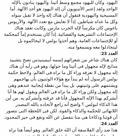
اليهود. وكان لليهود مجمع وسط أثينا. واليهود ينادون بالإله
الواحد ولقد إعتبر الأثينويون أن إله اليهود هو أحد الآلهة. أما
المسيحية واليهودية فتقول أن هناك إله واحد لا تقبل سواه
وكل ما عداه شياطين. إذاً لا تعايش مع تعدد الآلهة. والأريوس
باغوس كان مكرساً لإله الحرب مارس. وكانت تعقد هناك
الإجتماعات التشريعية والقضائية. إذاً كان يستخدم إماّ كمحكمة
أو للإجتماعات العامة. وهم أخذوا بولس لا ليحاكموه بل
ليتجادلوا معه ويسمعوا منه.
العدد 23
:
كان هناك شاعر من شعرائهم إسمه أبيمينيدس نصح بتشييد
مذابح لإله مجهول فى أثينا وما حولها، وهو فى رأيه أن هناك
إله مجهول لا نعرفه وراء كل ما نراه فى العالم. ولاحظ حكمة
بولس الرسول أنه لم يبدأ مع هؤلاء الوثنيون بأن يهاجمهم
ويشتمهم على وثنيتهم، بل يبدأ من نقطة إيجابية عندهم وهى
إله مجهول ولكن وراء كل ما نراه فى العالم ويقول لهم ها أنا
أبشركم بهذا الإله المجهول فأنا قد عرفته وأبشركم به. من أين
هذا الذكاء لبولس ؟ واضح أنه راجع لأتحاده بالله المصدر
اللانهائى للحكمة والذكاء والقوة. لكن فى اللحظة التى نتصور
أن قوتنا وذكاءنا هى منا ننفصل عن الله ونقع فى حيز المحدود.
العدد 24
:
هذا ضد رأى الفلاسفة أن الله خلق العالم. وهو أيضاً هنا نراه