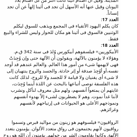
المدينة. وقيل أن أصنام أثينا كانت أكثر من كل أصنام بلاد
اليونان وقيل عنها أنه الأسهل أن تجد فى أثينا إلهاً عن أن تجد
إنساناً.
العدد 17
:
كان يكلم اليهود الأتقياء فى المجمع ويذهب للسوق ليكلم
الوثنيين فالسوق فى أثينا هو مكان للحوار وليس للشراء والبيع
فقط.
العدد 18
:
الأبيكوريين= فيلسفوهم أبيكورس وُلدَ فى سنة 342 ق.م.
وهؤلاء لا يؤمنون بالآلهة، ويقولون أن الآلهة حتى وإن وُجِدَتْ
فهى لايهمها شىء من أمور هذا العالم. والعالم عندهم قد أوجد
نفسه،أو أوُجِدَ صدفة أو إثر حادثة. والجسد والروح ينتهيان إلى
لا شىء أى يفنيان ولا قيامة لا للجسد ولا للروح، لذلك كانت
هذه الفلسفة توصى أتباعها بالبحث عن اللذة أينما وُجِدَت،
غايتهم أن يمتعواً أنفسهم، ولهم مثل معروف لنأكل ونشرب
لأننا غداً نموت. وهم لا يضطربون لشىء إلاّ بهدوء أنفسهم
ونموذجهم الأعلى هو الحيوانات فى إرتياحهم لأنفسهم
وغرائزهم.
الرواقيون= فيلسوفهم هو زينون من مواليد قبرص وتسموا
رواقيون لأنهم يجتمعون فى رواق متعدد الألوان. يؤمنون بتعدد
الألهة. وكانوا يقاومون الشر من حولهم. يؤمنون أن الله هو روح