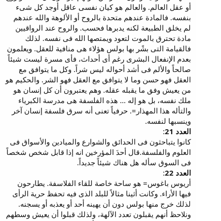
أو عقل العالم. والعالم هو كيان نفسى عاقل أوجد كل شىء
بنفسه. فالمادة عندهم متحدة بالروح أو الألوهة والله عندهم
لم يخلق الطبيعة لكنه يدبرها فحسب. والروح عند الرواقيين
مادة تحترق بالموت لتعود ويمتصها الله فى نفسه. لذلك
فالقيامة التى بشًر بها بولس هؤلاء هى منافية للعقل. ويعلمون
بعدم الإنفعال البشرى رغم أى أحداث، فأى مسرة ليست شيئاً
صالحاً والألم فى أشد أحواله ليس شراً. وكل ما يتوافق مع
العقل فهو حسن وما لا يتوافق مع العقل فهو الشر. والحكيم هو
من يعيش وفق ما يقبله عقله. وهم يعتبرون أن كل إنسان هو
ملك نفسه، بل هو إله … هذه الفلسفة هى مدرسة الكبرياء
والتأله هذا المهذار=. حرفياً تعنى أنه سرق فلسفة إنسان آخر
وينسبها لنفسه.
العدد 21
:
كانوا يتباحثون فى الحدائق والشوارع والميادين والأسواق فى
العلوم والفلسفة.قال أحدَ المؤرخين انه إذا قابل شخص شخصاً
فى السوق سأله هل هناك شيئاً جديداً.
العدد 22
:
أريوس باغوس= هو ساحة خاصة للقاء الفلاسفة. يطارحون
فيها الأراء. وكانت أثينا مثالاً للبلد الذى فيه تحفظ حرية الرأى
لذلك خرج منها بولس دون أن يهينه أحد أو يعذبه أو يسجنه.
ونلاحظ أنهم يقبلون تعدد الآلهة، ولذلك قبلوا أن يعيش وسطهم