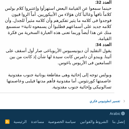
العدد 32
:
حينما سمعوا عن القيامة البعض استهزأوا وإعتبروا كلام بولس
كلاماً تافهاً وغالباً كان هؤلاء من الأبيكوريين. أماّ الروا قيون
فوجدوا فى كلامه ما يثير تفكيرهم وأن كلامه مثيراً للجدل. وأن
كلامه جديد على أسماعهم فطلبوا أن يسمعوه ثانية= سنسمع
منك عن هذا أيضاً وربما تعنى هذه العبارة السخرية من فكرة
القيامة.
العدد 34
:
يقول التقليد أن ديونيسيوس الأريوباغى صار أول أسقف على
أثينا. ويبدو أن دامرس كانت سيدة لها شأن إذ كانت من بين
السامعين فى الأريوس باغوس.
وبولس توجه إلى إخائية وهى مقاطعة يونانية جنوب مقدونية
عاصمتها كورنثوس. أما مقدونية فأهم مدنها فيلبى وعاصمتها
تسالونيكى وإخائية جنوب مقدونية.
تفسير انطونيوس فكري
Arabic
إتصل بنا
الشروط والقوانين
سياسة الخصوصية
مساعدة
الرئيسية
R
S