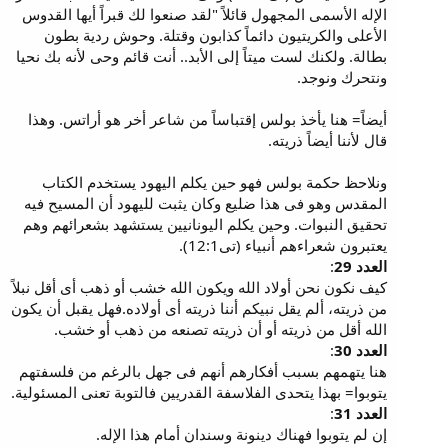
الإله الأسمى المجهول قائلاً "لقد صنعوا لك قبراً أيها القدوس
الأعلى والكريتيون دائماً كذابون وقتلة. وحوش ردية بطون
بطالة. ولكنك لست ميتاً إلى الأبد.. أنت قائم وحى لأنه بك نحيا
ونتحرك ونوجد.
أيضاً= هنا يأخذ بولس إقتباساً من شاعر أخر هو أراتس. وهذا
قال لأننا أيضاً ذريته.
ونلاحظ حكمة بولس فهو حين يكلم اليهود يستخدم الكتاب
المقدس وهو فى هذا ضليع وكان يثبت لليهود أن المسيح فيه
تحقيق النبوات. وحين يكلم اليونانيين يستشهد بشعرائهم وهم
يعتبرون شعراءهم أنبياء (تى12:1).
العدد 29
:
كيف نكون نحن أولاد الله ويكون الله خشب أو ذهب أى أقل نبلاً
من ذريته، ألم يقل نبيكم أننا ذريته أى أولاده.فهل يقبل أن يكون
الله أقل من ذريته أو أن ذريته تصنعه من ذهب أو خشب.
العدد 30
:
هنا يتهمهم بسبب أفكارهم أنهم فى جهل بالرغم من فلسفتهم
يتوبوا= بهذا يتحدى الفلاسفة القدريين فالتوبة تعنى المسئولية.
العدد 31
:
إن لم يتوبوا فهناك دينونة وسندان أمام هذا الإله.