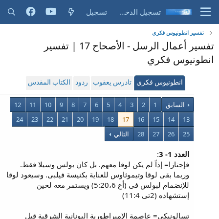
تسجيل الدخول
تسجيل
تفسير انطونيوس فكري
تفسير أعمال الرسل - الأصحاح 17 | تفسير
انطونيوس فكري
انطونيوس فكري
تادرس يعقوب
ردود
الكتاب المقدس
السابق
1
2
3
4
5
6
7
8
9
10
11
12
24
23
22
21
20
19
18
17
16
15
14
13
25
26
27
28
التالي
العدد 1- 3
:
فإجتازا= إذاً لم يكن لوقا معهم. بل كان بولس وسيلا فقط.
وربما بقى لوقا وتيموثاوس للعناية بكنيسة فيلبى. وسيعود لوقا
للإنضمام لبولس فى (أع 5:20،6) ويستمر معه لحين
إستشهاده (2تى 11:4)
تسالونيكى= عاصمة الإمبراطورية اليونانية الشرقية قبل