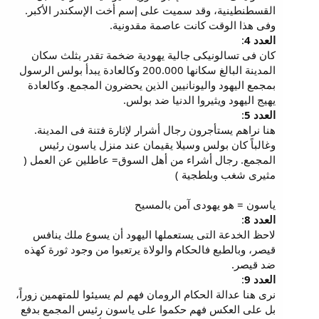
القسطنطينية، وقد سميت على إسم أخت الإسكندر الأكبر.
وفى هذا الوقت كانت عاصمة مقدونية.
العدد 4
:
كان فى تسالونيكى جالية يهودية ضخمة تقدر بثلث سكان
المدينة البالغ سكانها 200.000 وكالعادة يبدأ بولس الرسول
بمجمع اليهود واليونانيين الذين يحضرون المجمع. وكالعادة
يهيج اليهود ويثيروا الدنيا ضد بولس.
العدد 5
:
هنا نراهم يستأجرون رجال أشرار لإثارة فتنة فى المدينة.
وغالباً كان بولس وسيلا يقيمان عند منزل ياسون رئيس
المجمع. رجال أشراء من أهل السوق= عاطلين عن العمل (
مثيرى شغب وبلطجية )
ياسون = هو يهودى آمن بالمسيح
العدد 8
:
لاحظ الخدعة التى يستعملها اليهود أن يسوع ملك ينافس
قيصر، وبالطبع فالحكام والولاة يرتعبوا من وجود ثورة كهذه
ضد قيصر.
العدد 9
:
نرى هنا عدالة الحكام الرومان فهم لم يسيئوا للمتهمين زوراً،
بل على العكس فهم حكموا على ياسون رئيس المجمع بدفع