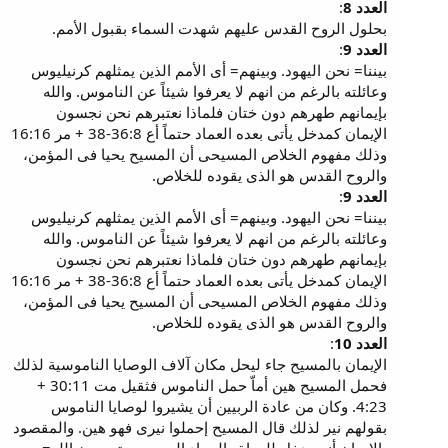
العدد 8
:
بحلول الروح القدس عليهم شهدت السماء بقبول الأمم.
العدد 9
:
بيننا= نحن اليهود. وبينهم= أى الأمم الذين يمثلهم كرنيليوس
وعائلته بالرغم من انهم لا يعرفوا شيئاً عن الناموس. والله
بإيمانهم طهرهم دون ختان فلماذا نعتبرهم نحن نجسون
الإيمان كمدخل يأتى بعده العماد حتماً أع 36:8-38 + مر 16:16
وذلك مفهوم الخلاص المسيحى أن المسيح يحيا فى المؤمن،
والروح القدس هو الذى يقوده للخلاص.
العدد 9
:
بيننا= نحن اليهود. وبينهم= أى الأمم الذين يمثلهم كرنيليوس
وعائلته بالرغم من انهم لا يعرفوا شيئاً عن الناموس. والله
بإيمانهم طهرهم دون ختان فلماذا نعتبرهم نحن نجسون
الإيمان كمدخل يأتى بعده العماد حتماً أع 36:8-38 + مر 16:16
وذلك مفهوم الخلاص المسيحى أن المسيح يحيا فى المؤمن،
والروح القدس هو الذى يقوده للخلاص.
العدد 10
:
الإيمان بالمسيح جاء ليحل مكان آلاف الوصايا الناموسية لذلك
فحمل المسيح هين أماّ حمل الناموس فثقيل مت 30:11 +
4:23. وكان من عادة الربيين أن يشيروا لوصايا الناموس
بقولهم نير لذلك قال المسيح إحملوا نيرى فهو هين. والمقصود