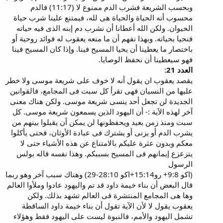
وبحسب الشريعة فشرب الدم ممنوع لا (11:17) فالدم
محسوب أنه الحياة والحياة هى لله، فيمتنع علينا شرب حياة
الحيوان. ولكن الله أعطانا أن نشرب دم إبنه الذى فيه حياته
فنحيا بحياته. وبهذا نفهم أن ما منعه يعقوب له فوائد روحية أو
باختصار ما يعطينا أن يحيا المسيح فينا. وإذا كان المسيح فينا
فهو سيعطينا أن نحفظ الوصايا.
العدد 21
:
يقصد يعقوب ان يقول أنه لا خوف على شريعة موسى ولا خطر
عليها من النسيان فهى تقرأ كل سبت فى المجامع، فالقوانين
الجديدة لن تجعل أحد ينسى شريعة موسى. ولكن هناك معنى
آخر لهذه الآية :- أن اليهود الذين يسمعون شريعة موسى. كل
سبت ومنذ زمن بعيد ويحفظونها لن يمكن أن يقبلوا بينهم من
يشرب الدم أو يزنى أو يشترك فى عبادة الأوثان، فحتى يأكلوا
معكم وبدون عثرة عليكم بالامتناع عن هذه الأشياء حتى لا
يتزعزع إيمانهم فى المسيح بسببكم. وهذا نفسه قاله بولس
الرسول
(اكو 9:8+ رو15:14+اكو 28:10-29) وهناك سبب آخر وهو ربما
قال البعض أن بناء خيمة داود قد تم واليهود عادوا وملأوا العالم
وها هى المجامع المنتشرة فى العالم تشهد بذلك. ولكن
يعقوب يقول لا لأن الآية تقول أن بناء خيمة داود الساقطة
تشمل اليهود والأمم، فالنبوة ليست على اليهود فقط وهؤلاء