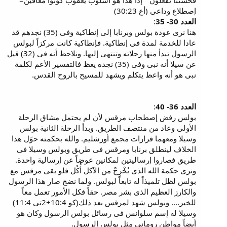
فحسنناً تفعلون " إذا هذا هو أسلوب يعقوب كونوا معافين=
إصطلاع وداعى (أع 30:23)
العدد 30- 35
:
هنا نرى عودة بولس وبرنابا إلى إنطاكية وفى (35) نجدهم قد
عادا للخدمة لمدة فى إنطاكية. فإنطاكية كانت مركزاً لبولس
الرسول تبدأ منها رحلاته وتنتهى إليها. ونلاحظ أنه فى (32) قيل
عن سيلا أنه نبى وفى (35) نجده يعظ فالتفسير الأعم لكلمة
نبى هو أنه واعظ يتكلم ويشهد للمسيح بالروح القدس.
العدد 36- 40
:
بولس رفض إصطحاب مرقس لأن لم يحتمل مشاق الرحلة
الأولى وعاد من منتصف الطريق. وبدأ الرحلة الثانية بولس
وسيلا ومعهما قرارات مجمع أورشليم. والله بحكمته حوًل هذا
الخلاف لينطلق برنابا ومرقس فى طريق وبولس وسيلا فى
طريق فصاروا إرساليتين لمكانين عوضاً عن إرسالية واحدة.
ونرى حكمة الله الذى يُخْرِجْ من الآكل أُكُل فلو بقى مرقس مع
بولس لظل تلميذاً له تابعاً لبولس. ولما نضج صار هذا الرسول
والكارز العظيم الذى بشر مصر. حقاً فكل الأمور تعمل معاً
للخير.... وبولس شهد لمرقس بعد ذلك(كو 10:4+2تى 11:4)
وسيلا له إسم سلوانس فى رسائل بولس الرسول وكان هو
أيضاً مواطن رومانى مثل بولس الرسول.