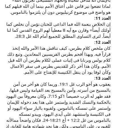
بالإيمان أنه مدخل للحياة والجهاد المسيحى تجربون الله=
لماذا تضعوا نير قاس على أعناق الأمم بينما أن الله قبلهم كما
هو واضح فى موضوع كرنيليوس دون أن يلتزموا بالناموس.
العدد 11
:
إن الخلاص بنعمة الله فما الداعى للختان.نؤمن أن نخلص كما
أولئك أيضاً= وقارن مع آيه 8 معطياً لهم الروح القدس كما لنا
أيضاً. لترى التساوى المطلق للجميع أمام الله غل 28:3.
العدد 12
:
كان ملخص كلام بطرس، كيف نناقش هذا الأمر والله إتخذ
قراراً فيه. وبهذا أفحم بطرس الفريسيين المعاندين. وتبع ذلك
كلام بولس وبرنابا فى إثبات عملى لكلام بطرس أن الله قبل
الأمم. وكان هذا أخر ذكر للقديس بطرس فى سفر الأعمال
وكأن لوقا يود أن ينقل الكنيسة للإنفتاح على الأمم.
العدد 13
:
يعقوب هو أخو الرب غل 19:1. وربما كان هو آخر من آمن
بالمسيح من أسرته. وآمن بالمسيح بعد القيامة وليس قبلها،
فقد ظهر له الرب خصيصاً 1كو 7:15. وكان معروفاً بين اليهود
بالحكمة والنسك الشديد وإستمر على هذا بعد دخوله للإيمان
وإستمر على تمسكه بالناموس. ولقبوه بالبار سواء اليهود أو
فى الكنيسة واستشهد على أيدى اليهود. ويبدو تمسكه
بالناموس من غل 12:2 + أع 18:21-24. فكان واضحاً ممالأته
للغيورين على الناموس. ولكن هنا نجد شهادته هامة للغاية، إذ