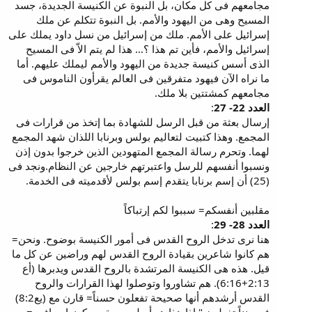
مجامعهم فى كل مكان، بل النبوة عن الكنيسة الجديدة، جسد
المسيح وهى من اليهود والأمم. بل النبوة تتكلم عن ملك
إسرائيل على الأمم. ملك من إسرائيل من نسل داود يملك على
إسرائيل والأمم، فأين تم هذا ؟… هذا لم يتم الاّ فى المسيح
الذى أسس كنيسة جديدة من اليهود والأمم ليملك عليهم. أما
ما نراه الآن فيهود متفرقين فى العالم يقرأون الناموس فى
مجامعهم كمشتتين بلا ملك.
العدد 22- 27
:
إرسال بعثة من قبل الرسل للشهادة بما إتخذ من قرارات فى
المجمع. وهذا كتبيت لتعاليم بولس وبرنابا اللذان شهد المجمع
لهما. وتحرم رسالة المجمع المتهودين الذين خرجوا بدون إذن
ونسبوا أنفسهم للرسل واعتبرتهم خارجين عن النظام.ونجد فى
(25) أن إسم برنابا يتقدم إسم بولس لأقدميته فى الخدمة.
مقلبين أنفسكم= سببوا لكم إرتباكاً
العدد 28- 29
:
هنا نرى تدخل الروح القدس فى أمور الكنيسة بوضوح. ونحن=
هم كانوا شاعرين بقيادة الروح القدس لهم وراضين عن كل ما
قيل. هذه هى الكنيسة المرتشدة بالروح القدس ويدبرها (أع
2:13+6:16). هم تشاوروا وتوصلوا لهذا القرارات والروح
القدس أرشدهم أنها صحيحة تفعلون حسناً= قارن مع (يع8:2)