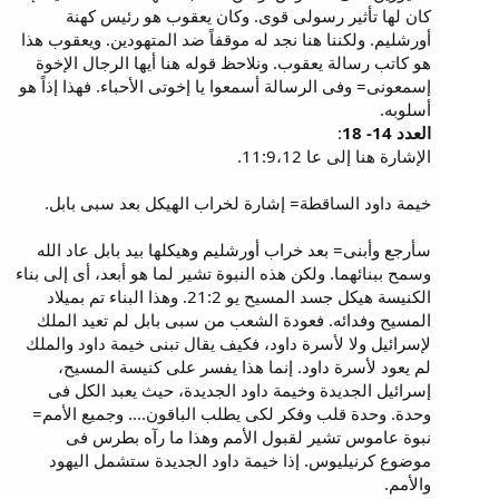
كان لها تأثير رسولى قوى. وكان يعقوب هو رئيس كهنة
أورشليم. ولكننا هنا نجد له موقفاً ضد المتهودين. ويعقوب هذا
هو كاتب رسالة يعقوب. ونلاحظ قوله هنا أيها الرجال الإخوة
إسمعونى= وفى الرسالة أسمعوا يا إخوتى الأحباء. فهذا إذاً هو
أسلوبه.
العدد 14- 18
:
الإشارة هنا إلى عا 11:9،12.
خيمة داود الساقطة= إشارة لخراب الهيكل بعد سبى بابل.
سأرجع وأبنى= بعد خراب أورشليم وهيكلها بيد بابل عاد الله
وسمح ببنائهما. ولكن هذه النبوة تشير لما هو أبعد، أى إلى بناء
الكنيسة هيكل جسد المسيح يو 21:2. وهذا البناء تم بميلاد
المسيح وفدائه. فعودة الشعب من سبى بابل لم تعيد الملك
لإسرائيل ولا لأسرة داود، فكيف يقال تبنى خيمة داود والملك
لم يعود لأسرة داود. إنما هذا يفسر على كنيسة المسيح،
إسرائيل الجديدة وخيمة داود الجديدة، حيث يعبد الكل فى
وحدة. وحدة قلب وفكر لكى يطلب الباقون.... وجميع الأمم=
نبوة عاموس تشير لقبول الأمم وهذا ما رآه بطرس فى
موضوع كرنيليوس. إذا خيمة داود الجديدة ستشمل اليهود
والأمم.