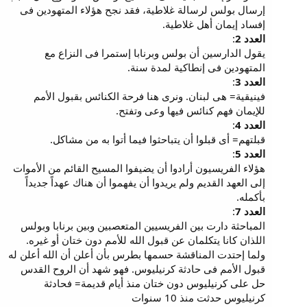
إرسال بولس لرسالة غلاطية، فقد نجح هؤلاء المتهودين فى
إفساد إيمان أهل غلاطية.
العدد 2
:
يقول الدارسين أن بولس وبرنابا إستمرا فى النزاع مع
المتهودين فى إنطاكية لمدة سنة.
العدد 3
:
فينيقية= هى لبنان. ونرى هنا فرحة الكنائس بقبول الأمم
للإيمان فهم كنائس فيها وعى وتفتح.
العدد 4
:
قبلتهم= أى قبلوا أن يتباحثوا فيما أتوا به من مشاكل.
العدد 5
:
هؤلاء الفريسيون أرادوا أن يضيفوا المسيح القائم من الأموات
إلى العهد القديم ولم يريدوا أن يفهموا أن هناك عهداً جديداً
بأكمله.
العدد 7
:
المباحثة دارت بين الفريسيين المتعصبين وبين برنابا وبولس
اللذان كانا يتكلمان عن قبول الله للأمم دون ختان أو غيره.
ولما إحتدت المناقشة حسمها بطرس بأن أعلن أن الله أعلن له
قبول الأمم فى حادثة كرنيليوس. فهو شهد أن الروح القدس
حل على كرنيليوس دون ختان منذ أيام قديمة= فحادثة
كرنيليوس حدثت منذ 10 سنوات