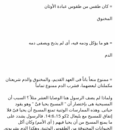
= كان طقس من طقوس عبادة الأوثان
المخنوق
= هو ما يؤكل ودمه فيه، أى لم يذبح ويصفى دمه
الدم
= ممنوع منعاً باتاً فى العهد القديم، والمخنوق والدم شريعتان
مكملتان لبعضهما، فشرب الدم ممنوع تماماً
ولماذا لم يضف الرسول هنا الوصايا العشر مثلاً ؟ السبب أن
المسيحية هى بإختصار أن " المسيح يحيا فىَّ " وهو يقود
حياتى. وهذه الممارسات الوثنية تمنع المسيح أن يحيا فىّ فلا
إتفاق للمسيح مع بليعال 2كو 14:6،15. فالرسول يشدد على
ما يمنع المسيح من أن يحيا فيهم ( أى الأمم) وكان أكل
الحيوانات المخنوقة من الطقوس الوثنية. وهكذا الدم يشربونه,