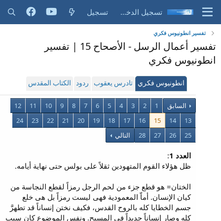
تسجيل الدخول
تسجيل
تفسير انطونيوس فكري
تفسير أعمال الرسل - الأصحاح 15 | تفسير
انطونيوس فكري
انطونيوس فكري
تادرس يعقوب
ردود
الكتاب المقدس
السابق
1
2
3
4
5
6
7
8
9
10
11
12
24
23
22
21
20
19
18
17
16
15
14
13
25
26
27
28
التالي
العدد 1
:
ظل هؤلاء القوم المتهودين ثقلاً على بولس حتى نهاية أيامه.
الختان= هو قطع جزء من لحم الرجل رمزاً لقطع النجاسة من
كيان الإنسان. أماّ المعمودية فهى ليست رمزاً بل هى خلع
جسم الخطايا كله بالروح القدس، فكيف نختن إنساناً قد تطهرَّ
كله وصار إنساناً جديداً فى المسيح. ونفس الموضوع كان سبب