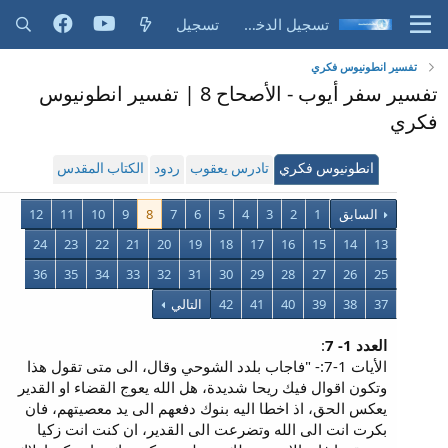
تسجيل الدخول
تسجيل
تفسير انطونيوس فكري
تفسير سفر أيوب - الأصحاح 8 | تفسير انطونيوس
فكري
انطونيوس فكري
تادرس يعقوب
ردود
الكتاب المقدس
السابق
1
2
3
4
5
6
7
8
9
10
11
12
24
23
22
21
20
19
18
17
16
15
14
13
36
35
34
33
32
31
30
29
28
27
26
25
37
38
39
40
41
42
التالي
العدد 1- 7
:
الأيات 1-7:- "فاجاب بلدد الشوحي وقال، الى متى تقول هذا
وتكون اقوال فيك ريحا شديدة، هل الله يعوج القضاء او القدير
يعكس الحق، اذ اخطا اليه بنوك دفعهم الى يد معصيتهم، فان
بكرت انت الى الله وتضرعت الى القدير، ان كنت انت زكيا