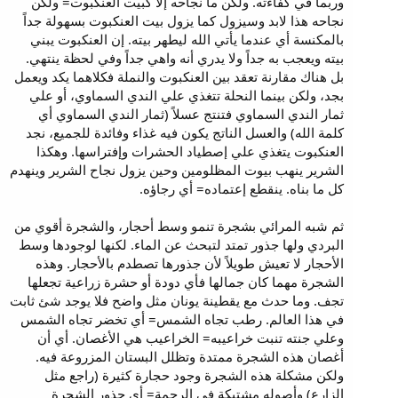
وربما في كفاءته. ولكن ما نجاحه إلا كبيت العنكبوت= ولكن
نجاحه هذا لابد وسيزول كما يزول بيت العنكبوت بسهولة جداً
بالمكنسة أي عندما يأتي الله ليطهر بيته. إن العنكبوت يبني
بيته ويعجب به جداً ولا يدري أنه واهي جداً وفي لحظة ينتهي.
بل هناك مقارنة تعقد بين العنكبوت والنملة فكلاهما يكد ويعمل
بجد، ولكن بينما النحلة تتغذي علي الندي السماوي، أو علي
ثمار الندي السماوي فتنتج عسلاً (ثمار الندي السماوي أي
كلمة الله) والعسل الناتج يكون فيه غذاء وفائدة للجميع، نجد
العنكبوت يتغذي علي إصطياد الحشرات وإفتراسها. وهكذا
الشرير ينهب بيوت المظلومين وحين يزول نجاح الشرير وينهدم
كل ما بناه. ينقطع إعتماده= أي رجاؤه.
ثم شبه المرائي بشجرة تنمو وسط أحجار، والشجرة أقوي من
البردي ولها جذور تمتد لتبحث عن الماء. لكنها لوجودها وسط
الأحجار لا تعيش طويلاً لأن جذورها تصطدم بالأحجار. وهذه
الشجرة مهما كان جمالها فأي دودة أو حشرة زراعية تجعلها
تجف. وما حدث مع يقطينة يونان مثل واضح فلا يوجد شئ ثابت
في هذا العالم. رطب تجاه الشمس= أي تخضر تجاه الشمس
وعلي جنته تنبت خراعيبه= الخراعيب هي الأغصان. أي أن
أغصان هذه الشجرة ممتدة وتظلل البستان المزروعة فيه.
ولكن مشكلة هذه الشجرة وجود حجارة كثيرة (راجع مثل
الزارع) وأصوله مشتبكة في الرجمة= أي جذور الشجرة