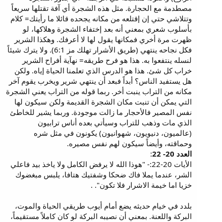
مصطدمة مع الحجارة. مثل هذه الشجرة أي آفة تقتلها سريعاً
وتتلاشي حتي إن إقتلعه من مكانه يجحده قائلا ما رأيتك= كلام
بأسلوب شعري بمعني أنه بعد إختفاء الشجرة وهلاكها، لو
ظهرت مرة أخري فمكانها يقول لها لا أعرفك. وهكذا الشرير
فكل نجاحه ينتهي (طريق الأشرار تهلك مز 6:1). ولا يترك شيئاً
لنسله ينتفعوا به. هذا هو فرح طريقه= نهآية أفراح الشرير
خراب كل شئ. هذا هو الدرس الذي تعلمنا الحياة إياه. ولكن
هل يستفيد الناس؟‍ أبداً فبعد أن ينتهي شرير ويخرب يقوم آخر
مكانه من التراب ينبت أخر. ربما قوله من التراب يعني الشجرة
التي يمكن أن تنبت مكان الشجرة القديمة ولكن سيكون لها
نفس المصير فالأحجار ما زالت موجودة. وربما يشير للخاطئ
الذي مات وذهب للتراب وسيأتي بعده أناس ترابيون
(عالميون، دنيويون، شهوانيون) يكونون في مثل شره
وحماقته، وأيضاً سيكون لهم نفس مصيره.
العدد 20- 22
:
الأيات 20-22:- "هوذا الله لا يرفض الكامل ولا ياخذ بيد فاعلي
الشر، عندما يملا فاك ضحكا وشفتيك هتافا، يلبس مبغضوك
خزيا اما خيمة الاشرار فلا تكون". .
بلدد في خيام حديثه يضع أمام أيوب طريقي الحياة والموت،
البركة واللعنة. بمعني أن نصيبه البركة لو كان كاملاً مستقيماً،