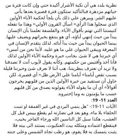
نظرية بلدد هي أن نكبة الأشرار أكيدة حتي وإن كانت فترة من
حياتهم مزدهرة فبالتأكيد ستكون فترة قصيرة بعدها يأتي
عليهم الشر. ويبرهن علي ذلك بأن يلجأ لحكمة الأباء الأولين
الذي سجلوا هذا الرأي= اسأل القرون الأولي= وهذا ما تفعله
كنيستنا التي تهتم بأقوال الأباء. والفلسفة تعلمنا بأن الإنسان
يبدأ من حيث إنتهي أباؤه، أي هو ينتفع بخبراتهم ويضيف عليها.
بينما الحيوان يبدأ من حيث بدأ أبائه. لذلك يتقدم الإنسان في
المعرفة ويبقي الحيوان علي ما هو عليه. لأننا نحن من أمس=
أي خبرتنا هي لا شئ. بجانب خبرة وحكمة الأباء الأولين لذلك
فأنا أخذ وأقتبس من حكمتهم. وكأنه يقول لأيوب أنت لا تصدقنا
ولا تريد أن تعترف بنظريتنا، هب أننا لا نعرف شئ وخبرتنا قليلة
بسبب نقص أيامنا= أيامنا علي الأرض ظل= أي قصيرة، لكن
حاول أن تستفيد من خبرة الأولين الذين من قلوبهم يخرجون
أقوالاً= أي أن ما يقوله الأباء يقولونه بصدق من كل قلبهم
حسب ما يؤمنون به وما إختبروه.
العدد 11- 19
:
الأيات 11-19:- "هل ينمي البردي في غير الغمقة او تنبت
الحلفاء بلا ماء، وهو بعد في نضارته لم يقطع ييبس قبل كل
العشب، هكذا سبل كل الناسين الله ورجاء الفاجر يخيب،
فينقطع اعتماده ومتكله بيت العنكبوت، يستند الى بيته فلا
يثبت يتمسك به فلا يقوم، هو رطب تجاه الشمس وعلى جنته