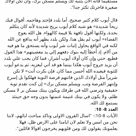
مستقيما فانه الان يتنبه لك ويسلم مسكن برك، وان تكن اولاك
صغيرة فاخرتك تكثر جدا".
قال أيوب كلام كثير صحيح، أما بلدد فإحتد وهاجمه. أقوال فيك
ريحاً شديدة= هو شبه كلام أيوب بريح شديدة لأنه كان يتكلم
بحدة، ولكنها أقول تافهة بلا قيمة كالهواء. هل الله يعوج
القضاء= أيوب لم يقل هذا. ولكن بلدد يظهر أنه يدافع عن الله
لكنه في الواقع يحاول إثبات شر أيوب وأنه يستحق ما هو فيه
من ألام. إذ أخطأ إليه بنوك دفعهم إلي يد معصيتهم= هذا القول
فظيع. حتي وإن كان أولاد أيوب أشرار، فما كان يجب علي بلدد
أن يزيد جروح أيوب هكذا بينما هو قد أتي ليعزيه. ثم يدعو أيوب
للتوبة فيعيده الله أحسن مما كان. فإن بكرت أنت= لا تكن
شريراً مثل أولادك الذين فاتتهم فرصة التوبة فهلكوا بل إسرع
وإنتهز الفرصة وتب. ويسلم مسكن برك= إن كنت تقدم توبة
حقيقية وترضي الله في طرقك ويكون بيتك مسكن بر لا مسكن
ظلم، ولا يكون في بيتك غنيمة غنمتها بدون وجه حق حينئذ
يستمع لك الله.
العدد 8- 10
:
الأيات 8-10:- "اسال القرون الاولى وتاكد مباحث ابائهم، لاننا
نحن من امس ولا نعلم لان ايامنا على الارض ظل، فهلا
يعلمونك يقولون لك ومن قلوبهم يخرجون اقوالا قائلين".