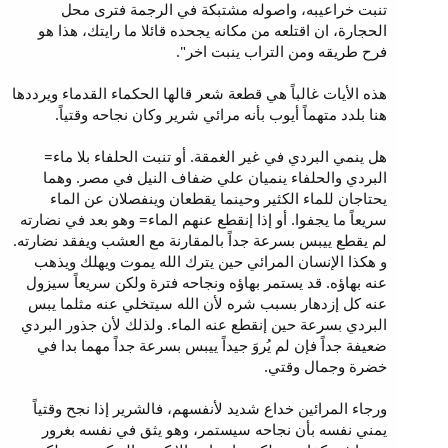
تنبت خراعيبه، واصوله مشتبكة في الرجمة فترى محل
الحجارة، ان اقتلعه من مكانه يجحده قائلا ما رايتك، هذا هو
فرح طريقه ومن التراب ينبت اخر".
هذه الأيات غالباً هي قطعة شعر قالها الحكماء القدماء ويرددها
هنا بلدد متهماً أيوب بأنه مرائي شرير وكان نجاحه وقتياً.
هل ينمي البردي في غير الغمقة. أو تنبت الحلفاء بلا ماء=
البردي والحلفاء ينميان علي ضفاف النيل في مصر. وهما
يحتاجان للماء الكثير وحينما يقطعان وينفصلان عن الماء
سريعاً ما يجفوا. أو إذا إنقطع عنهم الماء= وهو بعد في نضارته
لم يقطع ييبس بسرعة جداً بالمقارنة مع العشب ويفقد نضارته.
و هكذا الإنسان المرائي حين يترك الله يموت ويهلك ويذهب
عنه بهاؤه. قد يستمر بهاؤه ونجاحه فترة ولكن سريعاً سيزول
عنه كل إزدهار بسبب شره لأن الله سيتخلي عنه مثلما يبس
البردي بسرعة حين إنقطع عنه الماء. ولذلك لأن جذور البردي
ضعيفة جداً فإن لم يُروَ جيداً ييبس بسرعة جداً مهما بدا في
خضرة وجمال وقتي.
ورجاء المرائين خداع شديد لأنفسهم، فالشرير إذا نجح وقتياً
يمني نفسه بأن نجاحه سيستمر، وهو يثق في نفسه بغرور