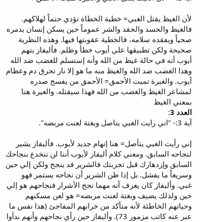
لأن الغيظ يقتل الغبي= خطية الخطاة تؤدي حتماً لهلاكهم.
فالغيظ والحسد والحقد والشر عموماً حين يسكن إنسان يدمره
صحياً ويفقده سلامه، فالخطية عقوبتها فيها. وهذه النظرية
صحيحة ولكن تطبيقها علي أيوب خطأ وظلم. فأليفاز يتهم
أيوب أنه في حالة غيظ من الله وأنه إستسلم للغضب ضد الله
وهذا الغضب ضد الله والغيظ منه ما هو إلا نار تحرق دم وعظام
أيوب. والغيرة تميت الأحمق= الأحمق من يفسح صدره
لمشاعر الغيظ والغضب من الله فهذا سيقتله. والغيرة هنا
بمعني الغيظ
العدد 3
:
آية 3:- "اني رايت الغبي يتاصل وبغتة لعنت مربضه".
إني رأيت الغبي يتأصل= هنا إتهام جديد لأيوب. فأليفاز يشير
لنجاحه السابق. ومعني كلام أليفاز لأيوب أننا لن ننخدع بنجاحك
السابق وإزدهارك قبل تجربتك فالشرير قد ينجح ولكن إلي حين
وسريعاً ما يفشل. بل إذا ظن الشرير أن نجاحه يستمر فهو
غبي. وأليفاز كان يعرف أنه مهما نجح الأشرار فنجاحهم هو إلي
حين ولذلك يضيف وبغتة لعنت مربضه= هو لعن مسكنهم
وحياتهم الخاطئة لأنه متأكد من خرابهم المفاجئ (هذا نفس ما
عبر عنه كاتب مزمور 73). وأليفاز حين رأي نجاحهم وأنهم بدأوا