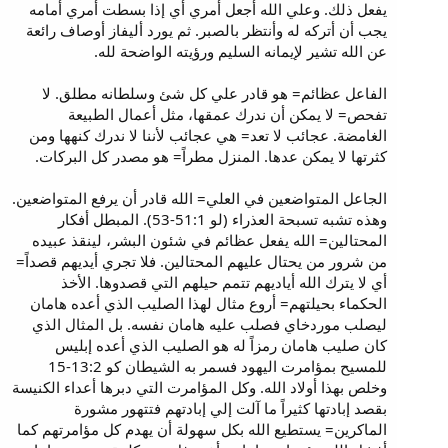
يفعل ذلك. وعلي الله أجعل أمري أي إذا بسطت أمري أمامه
يجب أن أتركه له وأنتظر بالصبر. ثم يورد أليفاز أوصاف رائعة
عن الله تشير لإيمانه السليم ورؤيته الواضحة لله.
الفاعل عظائم= هو قادر علي كل شئ وسلطانه مطلق. لا
تفحص= لا يمكن أن ندرك عمقها، مثل أعمال الطبيعة
الغامضة. عجائب لا تعد= هي عجائب لأننا لا ندرك كنهها ومن
كثرتها لا يمكن عدها. المنزل مطراً= هو مصدر كل البركات.
الجاعل المتواضعين في العلي= الله قادر أن يرفع المتواضعين.
وهذه تشبه تسبحة العذراء (لو 51:1-53). المبطل أفكار
المحتالين= الله يفعل عظائم في شئون البشر، لينقذ عبيده
من شرور من يحتال عليهم المحتالين. فلا تجري أيديهم قصداً=
أي لا يترك الله أياديهم تتمم حيلهم التي قصدوها. الأخذ
الحكماء بحيلتهم= أروع مثال لهذا الصليب الذي أعده هامان
ليصلب موردخاي فصلب عليه هامان نفسه. بل المثال الذي
كان صليب هامان رمزاً له هو الصليب الذي أعده إبليس
للمسيح بمؤامرت اليهود فسمر به الشيطان كو 13:2-15
وخلص بهذا أولاد الله. وكل المؤامرت التي دبرها أعداء الكنيسة
بقصد إبادتها كثيراً ما آلت إلي إبادتهم فتتهور مشورة
الماكرين= يستطيع الله بكل سهولة أن يهدم كل مؤامرتهم كما