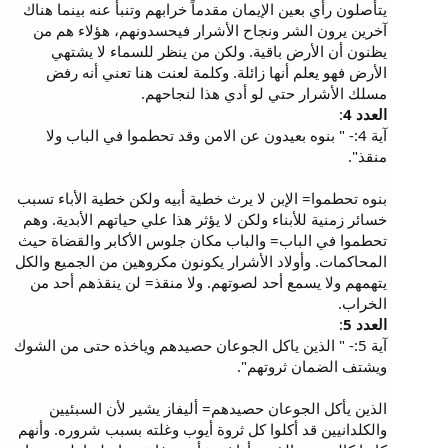
يتأصلون رأي بعين الإيمان مقدماً خرابهم وتنبأ عنه بينما هناك
آخرين يرون الشر ونجاح الأشرار فيحسدونهم، هؤلاء هم من
يظنون أن الأرض باقية. ولكن من ينظر للسماء لا يشتهي
الأرض فهو يعلم أنها زائلة. وكلمة لعنت هنا تعني أنه رفض
مسلك الأشرار حتي لو أدي هذا لنجاحهم.
العدد 4
:
آية 4:- " بنوه بعيدون عن الامن وقد تحطموا في الباب ولا
منقذ".
بنوه تحطموا= الإبن لا يرث خطية أبيه ولكن خطية الأباء تسبب
خسائر زمنية للأبناء ولكن لا يؤثر هذا علي حياتهم الأبدية. وهم
تحطموا في الباب= والباب مكان جلوس الأكابر والقضاة حيث
المحاكمات. وأولاد الأشرار يكونون مكروهين من الجميع والكل
يتهمهم ولا يسمع أحد لصوتهم. ولا منقذ= لن ينقذهم أحد من
الخراب.
العدد 5
:
آية 5:- " الذين ياكل الجوعان حصيدهم وياخذه حتى من الشوك
ويشتف الضمان ثروتهم".
الذين يأكل الجوعان حصيدهم= أليفاز يشير لأن السبئيين
والكلدانيين قد أكلوا كل ثروة أيوب وغلته بسبب شروره. وأنهم