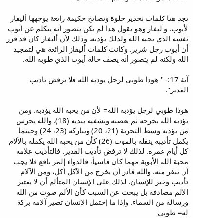
نجد هنا كلمات تحذير حلوة ونصائح حكيمة رائعة يوجهها أليفاز
لأيوب. وأليفاز وهو يقول هذا لم يكن يتصور أنه يتكلم عن أيوب
نفسه الذي يحبه الله ولذلك يؤدبه. وذلك لأن أليفاز كان قد قرر
أن أيوب رجل شرير. وكانت كلمات أليفاز الرائعة هي لتمجيد
الله ولكنه لم يتصور أنه يصف حالة أيوب الذي طوبه الله.
آية 17:- " هوذا طوبى لرجل يؤدبه الله فلا ترفض تاديب
القدير".
هوذا طوبي لرجل يؤدبه الله= لأن من يحبه الله يؤدبه. ومن
يؤدبه الله يجرحه ثم يعصبه ويشفيه بيديه (18). والله يحرس
من يؤدبه وسط التجربة (21، 20) ويباركه (23، 24) وحينما
يكمل تأديبه ينقله بالموت (26) كأن من يحبه الله يكمله بالآلام
كل أيام عمره. لذلك لا ترفض تأديب القدير. فالتأديب علامة
محبة الله الأبوية مهما كان قاسياً، فالدواء المر نافع فلا يجب
أن ننفر منه. والله قادر أن يخرج من الآكل أُكل، ومن الآلام
تأديب وخير للإنسان. لذلك علي الإنسان المتألم أن لا يعتبر
الألم مصادفة بل يبحث عن السبب كأن الألم صوت من الله
ورسالة من السماء. وإذا ما إحتمل الإنسان تصير آلامه بركة
له= طوبي