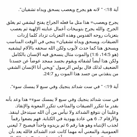
آية 18:- " لانه هو يجرح ويعصب يسحق ويداه تشفيان".
يجرح ويعصب= هذا مثل ما فعله الجراح يفتح ليشفي ثم يغلق
الجرح. والله يجرح بتوبيخات أعمال عنايته الإلهية ثم يعصب
بتعزيات روحه القدوس وهذه التعزيات تزداد كلما إزدات
الضيقات. ويسحق ويداه تشفيان= ينجي في الوقت المناسب
ويسحق هنا كما حدث لأيوب ولكن الله سحقه بالآلام ليشفيه
(هو 14:5، 1:6) والموت مثال ينسحق فيه الإنسان بالكامل
ولكن هذا أيضاً لشفائه ويقوم بجسد ممجد عوضاً عن جسدنا
الضعيف لذلك قال بولس الرسول "ويحي أنا الإنسان الشقي
من ينقذني من جسد هذا الموت رو 24:7.
آية 19:- " في ست شدائد ينجيك وفي سبع لا يمسك سوء".
في ست شدائد ينجيك وفي سبع لا يمسك سوء= هذا وعد بأنه
بقدر ما تتكرر الضيقات والمتاعب تتكرر المعونة والإنقاذ.
وعلينا أن نتوقع الشدائد ولا نيأس من أن الله سيتدخل لينقذ.
والأرقام 7، 6 هي عادة يهودية في الكتابة. فهم يضعوا رقماً
لجذب الإنتباه وهو هنا رقم 6 ثم يزيدوه واحداً فيصبح 7 ليعني
العمومية. والمعني أنه مهما كانت عدد الشدائد فالله يعد بأن