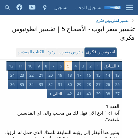
تسجيل الدخول
تسجيل
تفسير انطونيوس فكري
تفسير سفر أيوب - الأصحاح 5 | تفسير انطونيوس
فكري
انطونيوس فكري
تادرس يعقوب
ردود
الكتاب المقدس
السابق
1
2
3
4
5
6
7
8
9
10
11
12
24
23
22
21
20
19
18
17
16
15
14
13
36
35
34
33
32
31
30
29
28
27
26
25
37
38
39
40
41
42
التالي
العدد 1
:
آية 1:- " ادع الان فهل لك من مجيب والى اي القديسين
تلتفت".
يشير هنا أليفاز إلي رؤيته السابقة للملاك الذي حمل له الرؤيا.