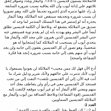
فالملائكة يسمون قديسين دا 13:8. وأليفاز وبلدد وصوفر إتفق
ثلاثتهم علي إدانة أيوب وأن الله يعاقبه بسبب شروره السابقة
بل زاد عليها تذمره الذي إعتبروه تجديفاً علي الله. وهم تصوروا
أن بسبب شروره وتجديفه سينفض عنه الملائكة. وهنا أليفاز
يحذره أنه لو إستمر في هذا المسلك المتذمر لما وجد له
صديق من الملائكة يتشفع له. ونلاحظ أن الكلمة قديسين تطلق
أيضاً علي البشر وهو يهدده بأنه إن لم يقدم توبة فسينفض عنه
حتي البشر القديسين الذين يغيرون علي مجد الله. وأليفاز هنا
يتحدي أيوب أن يستجيب له الملائكة كما إستجابوا له هو
شخصياً، وهو تصور أن كل القديسين يقفون إلي جانبه ولن يجد
أيوب أي منهم يقف إلي جانبه بسبب شروره [نجد هنا فكرة
الشفاعة واضحة]
أدع الآن فهل لك ممن مجيب= الملائكة لن يعودوا يسمعوك يا
أيوب لأنك تذمرت علي خالقهم ولأنك شرير ودليل شرك ما
أنت فيه الأن. إلي أي القديسين تلتفت= التفت إلي من تحب
فستجد كل القديسين معي في رأي ولن يتعاطف معك أحد
منهم ومعني كلام أليفاز أنه لو غير أيوب موقفه لإلتفت إليه
القديسين (قوة الشفاعة) ونلاحظ الصداقة بين أيوب وأليفاز مع
الملائكة القديسين السماويين.
العدد 2
:
آية 2:- " لان الغيظ يقتل الغبي والغيرة تميت الاحمق".