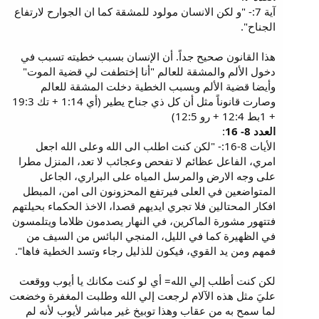
آية 7:- "و لكن الانسان مولود للمشقة كما ان الجوارح لارتفاع
الجناح".
هذا القانون صحيح جداً. أن الإنسان بسبب خطيته تسبب في
دخول الألم والمشقة للعالم "أنا إختطفت لي قضية الموت"
وأيضا قضية الألم وبسبب الخطية دخلت المشقة للعالم
وصارت قانوناً مثل أن كل ذي جناح يطير (أي 1:14 + تك 19:3
+ 1بط 12:4 + رو 12:5)
العدد 8- 16
:
الأيات 8-16:- "لكن كنت اطلب الى الله وعلى الله اجعل
امري، الفاعل عظائم لا تفحص وعجائب لا تعد، المنزل مطرا
على وجه الارض والمرسل المياه على البراري، الجاعل
المتواضعين في العلى فيرتفع المحزونون الى امن، المبطل
افكار المحتالين فلا تجري ايديهم قصدا، الاخذ الحكماء بحيلتهم
فتتهور مشورة الماكرين، في النهار يصدمون ظلاما ويتلمسون
في الظهيرة كما في الليل، المنجي البائس من السيف من
فمهم ومن يد القوي، فيكون للذليل رجاء وتسد الخطية فاها".
لكن كنت أطلب إلي الله= أي لو كنت مكانك يا أيوب ووقعت
عليَ مثل هذه الآلام لرجعت إلي الله وطلبت المغفرة وخضعت
لما سمح به من عقاب وهذا توبيخ غير مباشر لأيوب لأنه لم