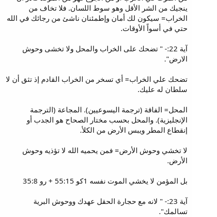
ينجيك من الشر الأقل وهو سوط اللسان. فلا تخاف من
الخراب= سيكون لك أمان وإطمئنان ناشئ من رجائك في الله
حتي في أسواً الأوقات.
آية 22:- " تضحك على الخراب والمحل ولا تخشى وحوش
الارض".
تضحك علي الخراب= أي تسخر من الخراب القادم إذ تثق أن لا
سلطان له عليك.
المحل= الفاقة (ترجمة اليسوعيين). المجاعة (الترجمة
الإنجليزية). والمحل بحسب مختار الصحاح هو الجدب أو
إنقطاع المطر ويبس الأرض من الكلأ.
لا تخشي وحوش الأرض= فمن يحميه الله لا تؤذيه وحوش
الأرض.
بل المؤمن لا يخشي الموت نفسه 1كو 55:15 + رو 35:8
آية 23:- " لانه مع حجارة الحقل عهدك ووحوش البرية
تسالمك".