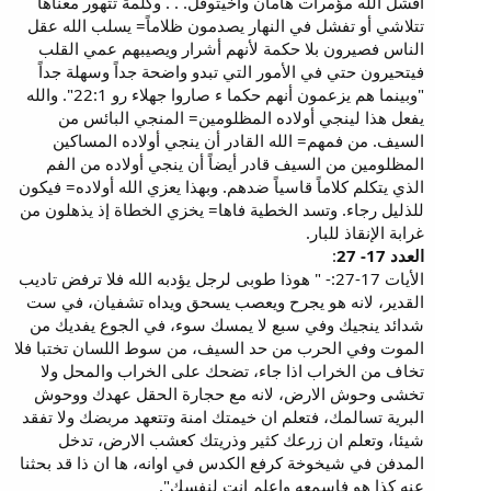
أفشل الله مؤمرات هامان وأخيتوفل. . . وكلمة تتهور معناها
تتلاشي أو تفشل في النهار يصدمون ظلاماً= يسلب الله عقل
الناس فصيرون بلا حكمة لأنهم أشرار ويصيبهم عمي القلب
فيتحيرون حتي في الأمور التي تبدو واضحة جداً وسهلة جداً
"وبينما هم يزعمون أنهم حكما ء صاروا جهلاء رو 22:1". والله
يفعل هذا لينجي أولاده المظلومين= المنجي البائس من
السيف. من فمهم= الله القادر أن ينجي أولاده المساكين
المظلومين من السيف قادر أيضاً أن ينجي أولاده من الفم
الذي يتكلم كلاماً قاسياً ضدهم. وبهذا يعزي الله أولاده= فيكون
للذليل رجاء. وتسد الخطية فاها= يخزي الخطاة إذ يذهلون من
غرابة الإنقاذ للبار.
العدد 17- 27
:
الأيات 17-27:- " هوذا طوبى لرجل يؤدبه الله فلا ترفض تاديب
القدير، لانه هو يجرح ويعصب يسحق ويداه تشفيان، في ست
شدائد ينجيك وفي سبع لا يمسك سوء، في الجوع يفديك من
الموت وفي الحرب من حد السيف، من سوط اللسان تختبا فلا
تخاف من الخراب اذا جاء، تضحك على الخراب والمحل ولا
تخشى وحوش الارض، لانه مع حجارة الحقل عهدك ووحوش
البرية تسالمك، فتعلم ان خيمتك امنة وتتعهد مربضك ولا تفقد
شيئا، وتعلم ان زرعك كثير وذريتك كعشب الارض، تدخل
المدفن في شيخوخة كرفع الكدس في اوانه، ها ان ذا قد بحثنا
عنه كذا هو فاسمعه واعلم انت لنفسك".