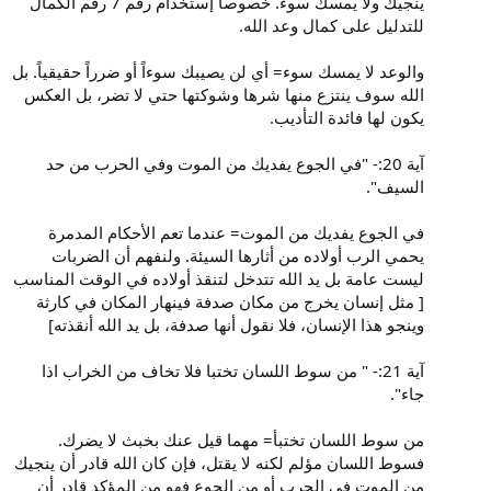
ينجيك ولا يمسك سوء. خصوصاً إستخدام رقم 7 رقم الكمال
للتدليل على كمال وعد الله.
والوعد لا يمسك سوء= أي لن يصيبك سوءاً أو ضرراً حقيقياً. بل
الله سوف ينتزع منها شرها وشوكتها حتي لا تضر، بل العكس
يكون لها فائدة التأديب.
آية 20:- "في الجوع يفديك من الموت وفي الحرب من حد
السيف".
في الجوع يفديك من الموت= عندما تعم الأحكام المدمرة
يحمي الرب أولاده من أثارها السيئة. ولنفهم أن الضربات
ليست عامة بل يد الله تتدخل لتنقذ أولاده في الوقت المناسب
[ مثل إنسان يخرج من مكان صدفة فينهار المكان في كارثة
وينجو هذا الإنسان، فلا نقول أنها صدفة، بل يد الله أنقذته]
آية 21:- " من سوط اللسان تختبا فلا تخاف من الخراب اذا
جاء".
من سوط اللسان تختبأ= مهما قيل عنك بخبث لا يضرك.
فسوط اللسان مؤلم لكنه لا يقتل، فإن كان الله قادر أن ينجيك
من الموت في الحرب أو من الجوع فهو من المؤكد قادر أن