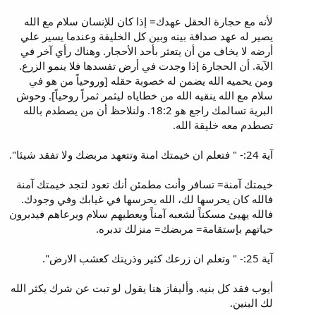
لأنه مع حجارة الحقل عهدك= إذا كان للإنسان سلام مع الله
يصير له عهد صداقة بينه وبين كل الخليقة وعندما يسير علي
أرضه لا يخاف من أن يتعثر بأحد الأحجار. وهناك رأي آخر في
الآية. أن الحجارة إذا وجدت في أرض تفسدها فلا ينمو الزرع.
ومن يحميه الله يضمن له خصوبة حقله [وروحياً من هو في
سلام مع الله ينقيه الله من خطاياه ليثمر ثمراً روحياً]. وحوش
البرية تسالمك راجع هو 18:2. ولنلاحظ أن من يصطدم بالله
تصطدم معه خليقة الله.
آية 24:- " فتعلم ان خيمتك امنة وتتعهد مربضك ولا تفقد شيئا".
خيمتك آمنة= تسافر وأنت مطمئن أنك تعود لتجد خيمتك آمنة
فالله كان يحرسها لك، الله يحرسها في غيابك وفي وجودك.
فالله يهيئ مسكناً لشعبه آمناً ويعطيهم سلام ويرعاهم فيدبرون
حياتهم بإستقامة= مربضك= منزلك تدبره.
آية 25:- " وتعلم ان زرعك كثير وذريتك كعشب الارض".
أيوب فقد كل بنيه. وأليفاز هنا يقول لو تبت عن شرك يكثر الله
لك البنين.