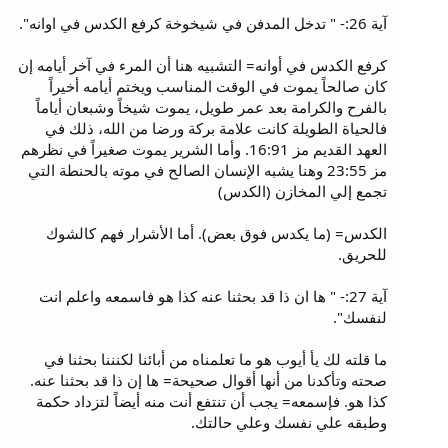
آية 26:- " تدخل المدفن في شيخوخة كرفع الكدس في اوانه".
كرفع الكدس في أوانه= التشبيه هنا أن المرء في آخر أيامه إن
كان صالحاً يموت في الوقت المناسب ويختم أيامه أخيراً
بالفرح والكرامة بعد عمر طويل، يموت شيخاً وشبعان أياماً
فالحياة الطويلة كانت علامة بركة ورضا من الله، ذلك في
العهد القديم مز 16:91. وأما الشرير يموت صغيراً في نظرهم
مز 23:55 وهنا يشبه الإنسان الصالح في موته بالحنطة التي
تجمع إلي المخازن (الكدس)
الكدس= (ما يكدس فوق بعض). أما الأشرار فهم كالشوك
للحريق.
آية 27:- " ها ان ذا قد بحثنا عنه كذا هو فاسمعه واعلم انت
لنفسك".
ما قلته لك يأ أيوب هو ما تعلمناه من أبائنا لكنننا بحثنا في
صحته وتأكدنا من أنها أقوال صحيحة= ها إن ذا قد بحثنا عنه.
كذا هو. فإسمعه= يجب أن تنتفع أنت منه أيضاً لتزداد حكمة
وطبقه علي نفسك وعلي حالتك.