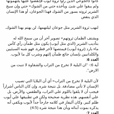
كانوا كالجوعي الذين رأوا ثروة أيوب فإنقضوا عليها يلتهمونها
ولم يبقوا علي شئ. ويأخذه حتي من الشوك= حتي وإن سيج
الشرير ثروته بسور من الشوك فهذا الجوعان، أو هذا الإنسان
الذي ينقض
لنهب ثروة الشرير مثل جوعان ليلتهمها، لن يهتم بهذا الشوك.
ويشتف الظمان ثروتهم= تصوير آخر أن من سمح الله له
بتأديب الشرير (الذي مثل أيوب) يكون مثل ظمآن رأي كأس
ماء بارد (ثروة أيوب) فيمتصها لأخر قطرة. فهو شبه السبئيين
والكلدانيين بإنسان جائع ظمآن إلتهم وشرب كل ما لأيوب.
العدد 6
:
آية 6:- "ان البلية لا تخرج من التراب والشقاوة لا تنبت من
الارض".
لأن البلية لا تخرج من التراب= أي أن البلايا التي تصيب
الإنسان لا تأتي مصادفة. بل نتيجة شره. وإن كان الناس أشراراً
فيجب أن لا يلقوا باللوم علي التراب، والطقس، والأرض. بل
علي أنفسهم. هذه نظرية صحيحة ولكن في تطبيقها علي أيوب
ظلم كبير. وكان أليفاز في كلامه جارحاً جداً لأيوب ويكفي أنه
يذكره بموت أبنائه وبأن هذا نتيجة شره (4:5)
العدد 7
: