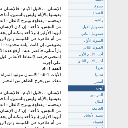
يشوع
القضاة
يقيسها بالأيام وليس بالسنين. أما ف
(ينحسم= يقطع). ويبرح كالظل= الظل
راعوث
من النجس. لا أحد= إن كان الإنسان 
صموئيل الأول
أبوينا الأولين). ولا أحد يمكنه أن 
صموئيل الثاني
من أم طاهرة هي الكنيسة ومن الرو
الملوك الأول
بطبيعتي. إن كانت أيامه محدودة= ال
الملوك الثاني
باراً مثلي. فأقصر عنه= أرفع هذه 
أخبار الأيام الأول
إمنحني فرصة لإلتقاط الأنفاس قبل 
أخبار الأيام الثاني
علي أجرته.
العدد 1- 6
:
عزرا
الأيات 1-6:- "الانسان مول
نحميا
معك، من يخرج الطاهر من النجس لا ا
أستير
أيوب
المزامير
يقيسها بالأيام وليس بالسنين. أما ف
أمثال
(ينحسم= يقطع). ويبرح كالظل= الظل
الجامعة
من النجس. لا أحد= إن كان الإنسان 
أبوينا الأولين). ولا أحد يمكنه أن 
نشيد الأنشاد
من أم طاهرة هي الكنيسة ومن الرو
إشعياء