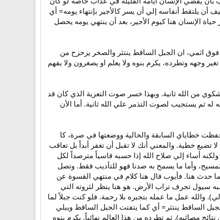
ب بأن يقضي الإنسان أيامه القليلة في عذاب خاصة لو كان
أن يلتقط أنفاسه إلي أن يسر كالأجير بإنتهاء يومه= أي
اة الإنسان هنا كيوم الأجير، بعد أن ينتهي يومه يحصل
علي فوق اثمي، ان الجبل الساقط ينتثر والصخر يزحزح من
تغير وجهه وتطرده، يكرم بنوه ولا يعلم او يصغرون ولا يفهم
وي من الله ثانية. وبهذا خسر صوت التعزية الذي كان قد
له ثم يستجيب لصوت التذمر علي الله ثانية. أما الأن
فظت خطاياي السابقة والحالية ووضعتها في صرة، كا
ضيع خطية. والمعني أنك لا تقبل أن تغفر أبداً بل تعاقب
نه أساء إلي صلاح الله إذا حسبه قاسياً مترصداً لكل
لمسيح، وأما ما يسمح به ضدنا فهو للتأديب فقط. وتصل
ام مع الله كما حدث هنا. فأيوب قال هنا كلام في منتهي القسوة عن
ن غضبه سيول تجرف تراب الأرض. هو هنا ينظر لثروته التي
 والله عمل ما عمله بتجبره بلا رحمة. فلو كنت جبلاً لما
لجبل الساقط ينتثر= أي كما يتفتت الجبل الساقط ويبلي
 مصائبه). ثم تطرده من هذا العالم نهائياً. يكرم بنوه