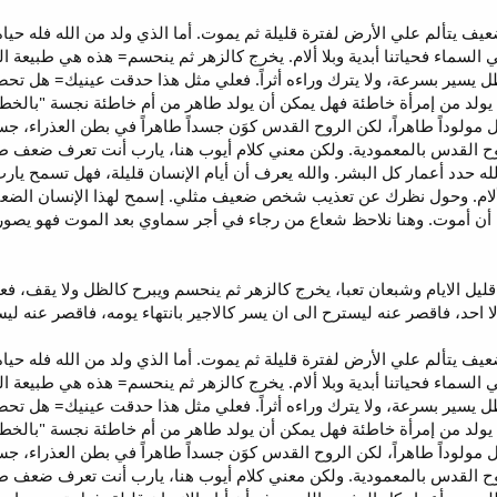
ي السماء فحياتنا أبدية وبلا ألام. يخرج كالزهر ثم ينحسم= هذه هي طبيعة الح
 يسير بسرعة، ولا يترك وراءه أثراً. فعلي مثل هذا حدقت عينيك= هل تحضر
يولد من إمرأة خاطئة فهل يمكن أن يولد طاهر من أم خاطئة نجسة "بالخطاي
يجعل مولوداً طاهراً، لكن الروح القدس كوَن جسداً طاهراً في بطن العذراء
ح القدس بالمعمودية. ولكن معني كلام أيوب هنا، يارب أنت تعرف ضعف طب
له حدد أعمار كل البشر. والله يعرف أن أيام الإنسان قليلة، فهل تسمح يار
الألام. وحول نظرك عن تعذيب شخص ضعيف مثلي. إسمح لهذا الإنسان الضعيف 
أن أموت. وهنا نلاحظ شعاع من رجاء في أجر سماوي بعد الموت فهو يصور حي
ود المراة قليل الايام وشبعان تعبا، يخرج كالزهر ثم ينحسم ويبرح كالظل ولا 
حد، فاقصر عنه ليسترح الى ان يسر كالاجير بانتهاء يومه، فاقصر عنه ليستر
ي السماء فحياتنا أبدية وبلا ألام. يخرج كالزهر ثم ينحسم= هذه هي طبيعة الح
 يسير بسرعة، ولا يترك وراءه أثراً. فعلي مثل هذا حدقت عينيك= هل تحضر
يولد من إمرأة خاطئة فهل يمكن أن يولد طاهر من أم خاطئة نجسة "بالخطاي
يجعل مولوداً طاهراً، لكن الروح القدس كوَن جسداً طاهراً في بطن العذراء
ح القدس بالمعمودية. ولكن معني كلام أيوب هنا، يارب أنت تعرف ضعف طب