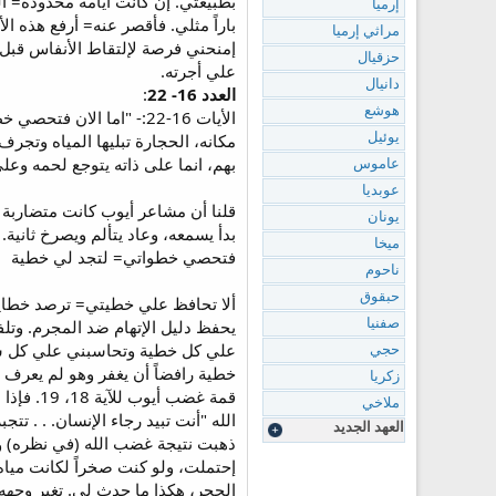
بطبيعتي. إن كانت أيامه محدودة= ال
إرميا
باراً مثلي. فأقصر عنه= أرفع هذه 
مراثي إرميا
إمنحني فرصة لإلتقاط الأنفاس قبل 
حزقيال
علي أجرته.
دانيال
العدد 16- 22
:
هوشع
الأيات 16-22:- "اما ا
مكانه، الحجارة تبليها المياه وتجرف
يوئيل
بهم، انما على ذاته يتوجع لحمه وعلى
عاموس
عوبديا
قلنا أن مشاعر أيوب كانت متضاربة 
يونان
بدأ يسمعه، وعاد يتألم ويصرخ ثانية
ميخا
فتحصي خطواتي= لتجد لي خطية
ناحوم
حبقوق
ألا تحافظ علي خطيتي= ترصد خطايا
يحفظ دليل الإتهام ضد المجرم. وتلف
صفنيا
علي كل خطية وتحاسبني علي كل شئ. 
حجي
خطية رافضاً أن يغفر وهو لم يعرف أ
زكريا
قمة غضب
ملاخي
الله "أنت تبيد رجاء الإنسان. . . تت
العهد الجديد
ذهبت نتيجة غضب الله (في نظره) وقا
إحتملت، ولو كنت صخراً لكانت مياه 
الحجر، هكذا ما حدث لي. تغير وجهه 