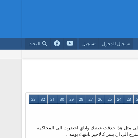
تسجيل الدخول
تسجيل
البحث
33
32
31
30
29
28
27
26
25
24
23
يقف، فعلى مثل هذا حدقت عينيك واياي احضرت الى المحاكمة
ح الى ان يسر كالاجير بانتهاء يومه".