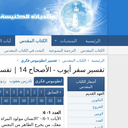
الرئيسية
المنتديات
الكتاب المقدس
آيات ا
الكتاب المقدس
الترجمة اليسوعية
البحث في الكتاب المقدس
الرئيسية
الكتاب المقدس
تفسير انطونيوس فكري
تفسير سفر أيوب - الأصحاح 14 | تفسير انطونيوس فكري
أسفار الكتاب
انطونيوس فكري
تادرس يعقوب
ردود
المقدس
السابق
1
2
3
4
5
6
7
العهد القديم
40
39
38
37
36
35
34
التكوين
الخروج
العدد 1- 6
:
لاويين
الأيات 1-6:- "الانسان مول
العدد
معك، من يخرج الطاهر من النجس لا ا
التثنية