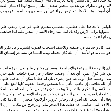
له حدد أعمار كل البشر. والله يعرف أن أيام الإنسان قليلة، فهل تسمح يار
الألام. وحول نظرك عن تعذيب شخص ضعيف مثلي. إسمح لهذا الإنسان الضعيف 
أن أموت. وهنا نلاحظ شعاع من رجاء في أجر سماوي بعد الموت فهو يصور حي
لان فتحصي خطواتي الا تحافظ على خطيتي، معصيتي مختوم عليها في صرة وتلفق 
 سيولها تراب الارض وكذلك انت تبيد رجاء الانسان، تتجبر عليه ابدا فيذهب 
 ذاتها تنوح نفسه".
مثل كل واحد منا في ضيقته وللأسف إستجاب لصوت إبليس، وعاد يكرر الشك
. هو شئ يدعو للأسف أن الله كان يحيطه بهذه المشاعر، مشاعر إشتياق الله 
ي (الترجمة اليسوعية والإنجليزية) معصيتي مختوم عليها في صرة= أنت ح
ق عليَ فوق إثمي= أي بعد أن وضعت خطاياي في صرة خَيَطت عليها حتي لا ت
وحسناً فعل أيوب هنا حين إعترف بأن له خطايا يمكن أن يعاقب عليها، ولك
ن الله يعاقبنا، إن عاقب، بأقل مما نستحق وحفظ العقوبة كلها لتقع علي ا
 أيوب للآية 18، 19. فإذا بدأ الإنسان الشكوي والتذمر لا يوقفه شئ وقد يصل الأمر للصد
جبر عليه أبداً فيذهب. . . وأن الله في قسوته يبيد رجاء الإنسان كما لو كا
ل أن غضب الله أضاع كل رجائي (ثروتي/ أولادي/ صحتي. . . كل ما كان لي).
الآلام التي أصابتني قد جعلت هذا الصخر يبلي ويتزحزح عن مكانه. . . إن ا
وتطرده= لقد غضبت عليَ يارب فغيرت وجهي (حتي أصحابه لم يعرفوه من نتائج