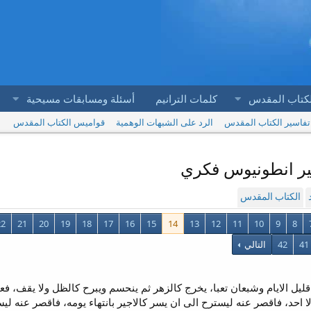
لكتاب المقدس
كلمات الترانيم
أسئلة ومسابقات مسيحية
تفاسير الكتاب المقدس
الرد على الشبهات الوهمية
قواميس الكتاب المقدس
الكتاب المقدس
22
21
20
19
18
17
16
15
14
13
12
11
10
9
8
41
42
التالي
ود المراة قليل الايام وشبعان تعبا، يخرج كالزهر ثم ينحسم ويبرح كالظل ولا 
حد، فاقصر عنه ليسترح الى ان يسر كالاجير بانتهاء يومه، فاقصر عنه ليستر