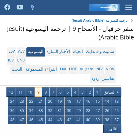
ترجمة اليسوعية (Jesuit Arabic Bible)
سفر حزقيال - الأصحاح 9 | ترجمة اليسوعية (Jesuit
Arabic Bible)
ESV
ASV
سميث و فاندايك
الحياة
الأخبار السارة
اليسوعية
KJV
GNB
LXX
HOT
Vulgate
NIV
NKJV
القراءة المسموعة
البحث
تفاسير
ردود
السابق
1
2
3
4
5
6
7
8
9
10
11
12
24
23
22
21
20
19
18
17
16
15
14
13
36
35
34
33
32
31
30
29
28
27
26
25
48
47
46
45
44
43
42
41
40
39
38
37
التالي