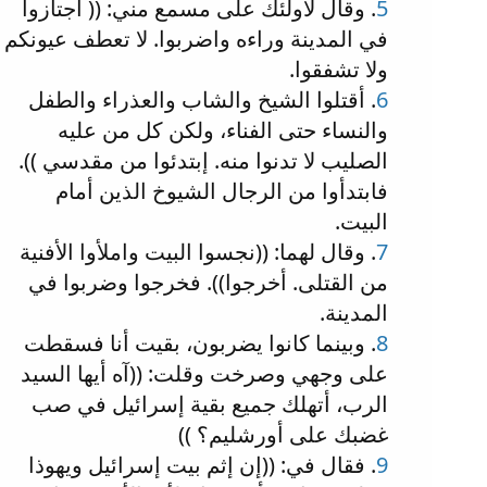
5
. وقال لأولئك على مسمع مني: (( اجتازوا
في المدينة وراءه واضربوا. لا تعطف عيونكم
ولا تشفقوا.
6
. أقتلوا الشيخ والشاب والعذراء والطفل
والنساء حتى الفناء، ولكن كل من عليه
الصليب لا تدنوا منه. إبتدئوا من مقدسي )).
فابتدأوا من الرجال الشيوخ الذين أمام
البيت.
7
. وقال لهما: ((نجسوا البيت واملأوا الأفنية
من القتلى. أخرجوا)). فخرجوا وضربوا في
المدينة.
8
. وبينما كانوا يضربون، بقيت أنا فسقطت
على وجهي وصرخت وقلت: ((آه أيها السيد
الرب، أتهلك جميع بقية إسرائيل في صب
غضبك على أورشليم؟ ))
9
. فقال في: ((إن إثم بيت إسرائيل ويهوذا