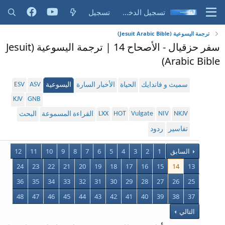
تسجيل الدخول
تسجيل
ترجمة اليسوعية (Jesuit Arabic Bible)
سفر حزقيال - الأصحاح 14 | ترجمة اليسوعية (Jesuit
Arabic Bible)
ESV
ASV
سميث و فاندايك
الحياة
الأخبار السارة
اليسوعية
KJV
GNB
LXX
HOT
Vulgate
NIV
NKJV
القراءة المسموعة
البحث
تفاسير
ردود
السابق
1
2
3
4
5
6
7
8
9
10
11
12
24
23
22
21
20
19
18
17
16
15
14
13
36
35
34
33
32
31
30
29
28
27
26
25
48
47
46
45
44
43
42
41
40
39
38
37
التالي