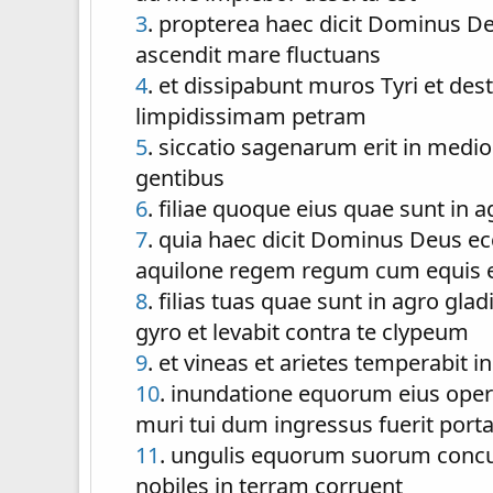
3
. propterea haec dicit Dominus De
ascendit mare fluctuans
4
. et dissipabunt muros Tyri et de
limpidissimam petram
5
. siccatio sagenarum erit in medi
gentibus
6
. filiae quoque eius quae sunt in 
7
. quia haec dicit Dominus Deus
aquilone regem regum cum equis e
8
. filias tuas quae sunt in agro gla
gyro et levabit contra te clypeum
9
. et vineas et arietes temperabit 
10
. inundatione equorum eius oper
muri tui dum ingressus fuerit porta
11
. ungulis equorum suorum concu
nobiles in terram corruent