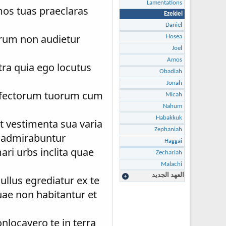
Lamentations
mos tuas praeclaras
Ezekiel
Daniel
arum non audietur
Hosea
Joel
Amos
tra quia ego locutus
Obadiah
Jonah
erfectorum tuorum cum
Micah
Nahum
Habakkuk
t vestimenta sua varia
Zephaniah
o admirabuntur
Haggai
ri urbs inclita quae
Zechariah
Malachi
العهد الجديد
ullus egrediatur ex te
uae non habitantur et
locavero te in terra