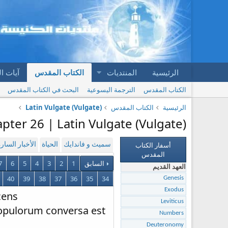
الرئيسية
المنتديات
الكتاب المقدس
آيات ا
الكتاب المقدس
الترجمة اليسوعية
البحث في الكتاب المقدس
الرئيسية
الكتاب المقدس
Latin Vulgate (Vulgate)
apter 26 | Latin Vulgate (Vulgate)
أسفار الكتاب
سميث و فاندايك
الحياة
الأخبار السار
المقدس
السابق
1
2
3
4
5
6
7
العهد القديم
40
39
38
37
36
35
34
Genesis
Exodus
cens
Leviticus
 populorum conversa est
Numbers
Deuteronomy