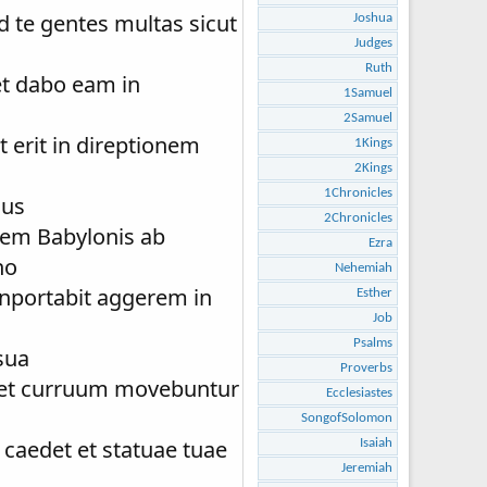
d te gentes multas sicut
Joshua
Judges
Ruth
et dabo eam in
1Samuel
2Samuel
 erit in direptionem
1Kings
2Kings
1Chronicles
nus
2Chronicles
em Babylonis ab
Ezra
no
Nehemiah
conportabit aggerem in
Esther
Job
Psalms
sua
Proverbs
m et curruum movebuntur
Ecclesiastes
SongofSolomon
caedet et statuae tuae
Isaiah
Jeremiah