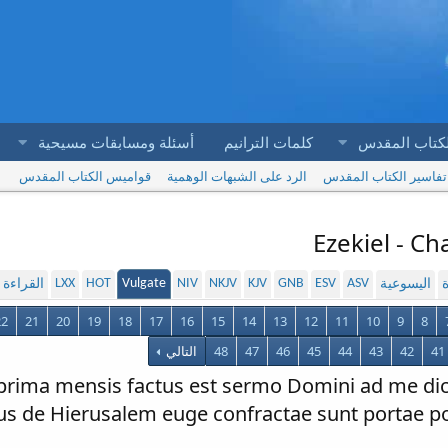
لكتاب المقدس
كلمات الترانيم
أسئلة ومسابقات مسيحية
تفاسير الكتاب المقدس
الرد على الشبهات الوهمية
قواميس الكتاب المقدس
Ezekiel - Ch
LXX
HOT
Vulgate
NIV
NKJV
KJV
GNB
ESV
ASV
ة
اليسوعية
القراءة
22
21
20
19
18
17
16
15
14
13
12
11
10
9
8
41
42
43
44
45
46
47
48
التالي
 prima mensis factus est sermo Domini ad me di
Tyrus de Hierusalem euge confractae sunt portae