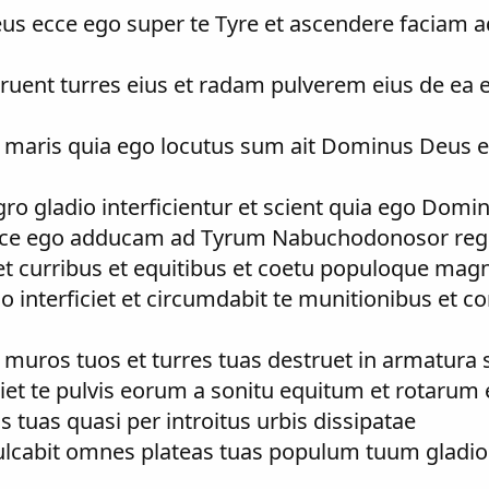
us ecce ego super te Tyre et ascendere faciam a
struent turres eius et radam pulverem eius de ea 
o maris quia ego locutus sum ait Dominus Deus et
agro gladio interficientur et scient quia ego Domi
 ecce ego adducam ad Tyrum Nabuchodonosor reg
t curribus et equitibus et coetu populoque mag
dio interficiet et circumdabit te munitionibus et 
in muros tuos et turres tuas destruet in armatura 
iet te pulvis eorum a sonitu equitum et rotaru
s tuas quasi per introitus urbis dissipatae
lcabit omnes plateas tuas populum tuum gladio 