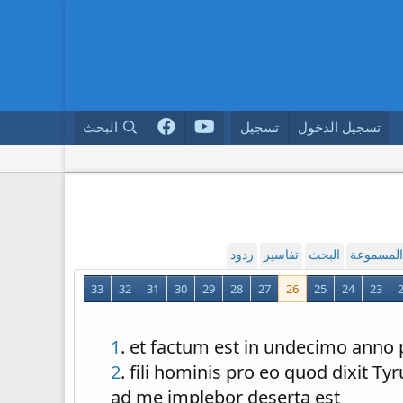
تسجيل الدخول
تسجيل
البحث
 المسموعة
البحث
تفاسير
ردود
33
32
31
30
29
28
27
26
25
24
23
1
. et factum est in undecimo anno
2
. fili hominis pro eo quod dixit 
ad me implebor deserta est