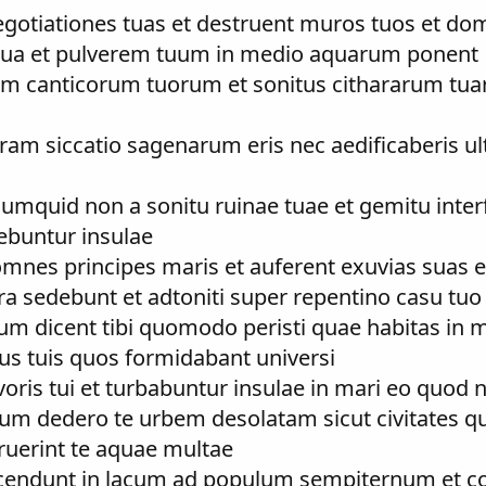
negotiationes tuas et destruent muros tuos et do
na tua et pulverem tuum in medio aquarum ponent
nem canticorum tuorum et sonitus cithararum tu
tram siccatio sagenarum eris nec aedificaberis ul
numquid non a sonitu ruinae tuae et gemitu int
ebuntur insulae
omnes principes maris et auferent exuvias suas e
erra sedebunt et adtoniti super repentino casu tu
m dicent tibi quomodo peristi quae habitas in ma
ibus tuis quos formidabant universi
oris tui et turbabuntur insulae in mari eo quod n
cum dedero te urbem desolatam sicut civitates q
uerint te aquae multae
escendunt in lacum ad populum sempiternum et con