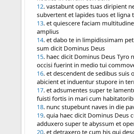
12
. vastabunt opes tuas diripient 
subvertent et lapides tuos et lig
13
. et quiescere faciam multitudi
amplius
14
. et dabo te in limpidissimam pe
sum dicit Dominus Deus
15
. haec dicit Dominus Deus Tyro 
occisi fuerint in medio tui commov
16
. et descendent de sedibus suis 
abicient et induentur stupore in t
17
. et adsumentes super te lamentu
fuisti fortis in mari cum habitator
18
. nunc stupebunt naves in die pav
19
. quia haec dicit Dominus Deus 
adduxero super te abyssum et oper
20
. et detraxero te cum his qui d