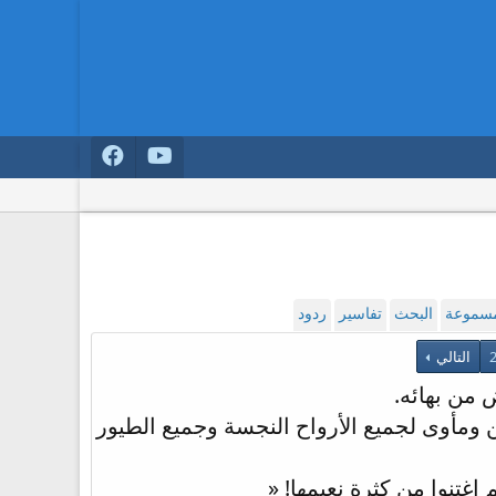
لمسموعة
البحث
تفاسير
ردود
التالي
 من بهائه.
مأوى لجميع الأرواح النجسة وجميع الطيور
اغتنوا من كثرة نعيمها! «