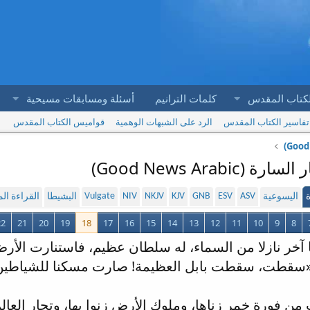
لكتاب المقدس
كلمات الترانيم
أسئلة ومسابقات مسيحية
تفاسير الكتاب المقدس
الرد على الشبهات الوهمية
قواميس الكتاب المقدس
Vulgate
NIV
NKJV
KJV
GNB
ESV
ASV
ة
اليسوعية
البشيطا
القراءة ا
22
21
20
19
18
17
16
15
14
13
12
11
10
9
8
ا آخر نازلا من السماء، له سلطان عظيم، فاستنارت الأرض
«سقطت، سقطت بابل العظيمة! صارت مسكنا للشياطين و
 من فورة خمر زناها، وملوك الأرض زنوا بها، وتجار العالم 