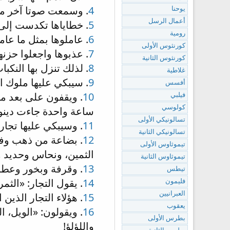
4
. وسمعت صوتا آخر من 
يوحنا
أعمال الرسل
5
. خطاياها تكدست إلى 
رومية
6
. عاملوها بمثل ما عا
كورنثوس الأولى
7
. عذبوها واجعلوا حزن
كورنثوس الثانية
8
. لذلك تنزل بها النكب
غلاطية
9
. سيبكي عليها ملوك ال
أفسس
10
. ويقفون على بعد منه
فيلبي
كولوسي
ساعة واحدة جاءت دينون
تسالونيكي الأولى
11
. وسيبكي عليها تجار 
تسالونيكي الثانية
12
. بضاعة من ذهب وفض
تيموثاوس الأولى
الثمين، ونحاس وحديد 
تيموثاوس الثانية
13
. وقرفة وبخور وعطر
تيطس
14
. يقول التجار: «الث
فليمون
العبرانيين
15
. هؤلاء التجار الذين
يعقوب
16
. ويقولون: «الويل، ا
بطرس الأولى
واللؤلؤ!