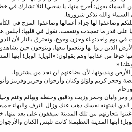
السماء يقول: أخرج منها، يا شعبي! لئلا تشارك في خطايا
السماء والله تذكر شرورها.
ملتكم وضاعفوا لها جزاء أعمالها وضاعفوا المزج في الكأ
ها على قدر ما تمجدت وتنعمت. تقول في قلبها: أجلس هنا
ات في يوم واحد:وباء وحزن وجوع، وتحترق بالنار لأن الذي ي
أرض الذين زنوا بها وتنعموا معها، وينوحون حين يشاهدون
ا خوفا من عذابها وهم يقولون: «الويل! الويل! أيتها المدي
تك! «
الأرض ويندبونها، لأن بضاعتهم لن تجد من يشتريها.
ة وحجر كريم ولؤلؤ وكتان وأرجوان وحرير وقرمز وأن
ورخام
 ومر ولبان وخمر وزيت ودقيق وحنطة وبهائم وغنم وخي
مر الذي اشتهته نفسك ذهب عنك وزال الترف والبهاء جميعا
 اغتنوا بتجارتهم من تلك المدينة سيقفون على بعد منها، 
لويل! أيتها المدينة العظيمة! كانت تلبس الكتان والأرجو