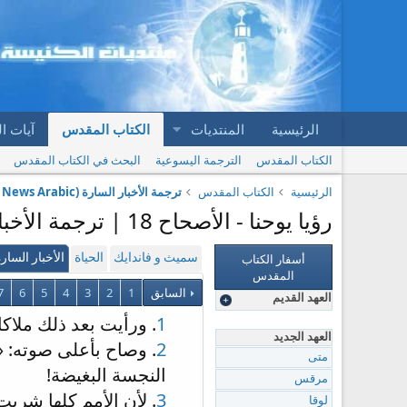
الرئيسية
المنتديات
الكتاب المقدس
آيات ا
الكتاب المقدس
الترجمة اليسوعية
البحث في الكتاب المقدس
الرئيسية
الكتاب المقدس
ترجمة الأخبار السارة (Good News Arabic)
رؤيا يوحنا - الأصحاح 18 | ترجمة الأخبار السارة (Good News Arabic)
أسفار الكتاب
سميث و فاندايك
الحياة
الأخبار السار
المقدس
السابق
1
2
3
4
5
6
7
العهد القديم
1
. ورأيت بعد ذلك ملاك
العهد الجديد
2
. وصاح بأعلى صوته: 
متى
النجسة البغيضة!
مرقس
3
. لأن الأمم كلها شربت
لوقا