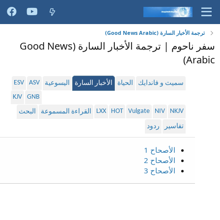
ترجمة الأخبار السارة (Good News Arabic)
سفر ناحوم | ترجمة الأخبار السارة (Good News
Arabic)
ESV
ASV
سميث و فاندايك
الحياة
الأخبار السارة
اليسوعية
KJV
GNB
LXX
HOT
Vulgate
NIV
NKJV
القراءة المسموعة
البحث
تفاسير
ردود
الأصحاح 1
الأصحاح 2
الأصحاح 3