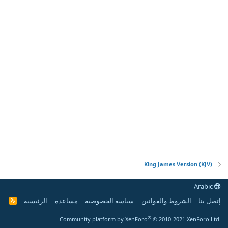
King James Version (KJV)
Arabic
إتصل بنا
الشروط والقوانين
سياسة الخصوصية
مساعدة
الرئيسية
R
S
S
®
Community platform by XenForo
© 2010-2021 XenForo Ltd.