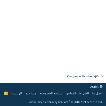
King James Version (KJV)
Arabic
إتصل بنا
الشروط والقوانين
سياسة الخصوصية
مساعدة
الرئيسية
R
S
S
®
Community platform by XenForo
© 2010-2021 XenForo Ltd.