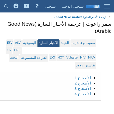
تسجيل الدخول
تسجيل
ترجمة الأخبار السارة (Good News Arabic)
سفر راعوث | ترجمة الأخبار السارة (Good News
Arabic)
ESV
ASV
سميث و فاندايك
الحياة
الأخبار السارة
اليسوعية
KJV
GNB
LXX
HOT
Vulgate
NIV
NKJV
القراءة المسموعة
البحث
تفاسير
ردود
الأصحاح 1
الأصحاح 2
الأصحاح 3
الأصحاح 4