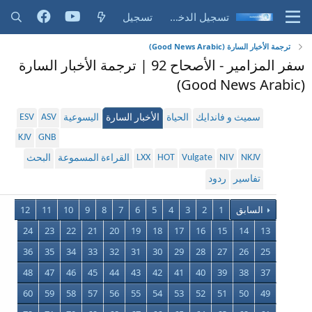
تسجيل الدخول
تسجيل
ترجمة الأخبار السارة (Good News Arabic)
سفر المزامير - الأصحاح 92 | ترجمة الأخبار السارة
(Good News Arabic)
ESV
ASV
سميث و فاندايك
الحياة
الأخبار السارة
اليسوعية
KJV
GNB
LXX
HOT
Vulgate
NIV
NKJV
القراءة المسموعة
البحث
تفاسير
ردود
السابق
1
2
3
4
5
6
7
8
9
10
11
12
24
23
22
21
20
19
18
17
16
15
14
13
36
35
34
33
32
31
30
29
28
27
26
25
48
47
46
45
44
43
42
41
40
39
38
37
60
59
58
57
56
55
54
53
52
51
50
49