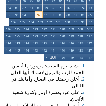
72
71
70
69
68
67
66
65
64
63
62
61
84
83
82
81
80
79
78
77
76
75
74
73
96
95
94
93
92
91
90
89
88
87
86
85
106
105
104
103
102
101
100
99
98
97
116
115
114
113
112
111
110
109
108
107
126
125
124
123
122
121
120
119
118
117
136
135
134
133
132
131
130
129
128
127
146
145
144
143
142
141
140
139
138
137
147
148
149
150
التالي
1
. نشيد ليوم السبت: مزمور: ما أحسن
الحمد للرب والترتيل لاسمك أيها العلي.
2
. أعلن رحمتك في الصباح وأمانتك في
الليالي
3
. على عود بعشرة أوتار وكنارة شجية
الألحان.
4
. أنت يا رب فرحتني بفضلك لأعمال يديك