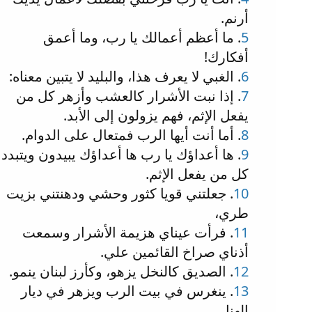
أرنم.
5
. ما أعظم أعمالك يا رب، وما أعمق
أفكارك!
6
. الغبي لا يعرف هذا، والبليد لا يتبين معناه:
7
. إذا نبت الأشرار كالعشب وأزهر كل من
يفعل الإثم، فهم يزولون إلى الأبد.
8
. أما أنت أيها الرب فمتعال على الدوام.
9
. ها أعداؤك يا رب ها أعداؤك يبيدون ويتبدد
كل من يفعل الإثم.
10
. جعلتني قويا كثور وحشي ودهنتني بزيت
طري،
11
. فرأت عيناي هزيمة الأشرار وسمعت
أذناي صراخ القائمين علي.
12
. الصديق كالنخل يزهو، وكأرز لبنان ينمو.
13
. ينغرس في بيت الرب ويزهر في ديار
إلهنا.