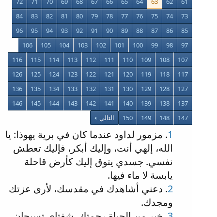
72
71
70
69
68
67
66
65
64
63
62
61
84
83
82
81
80
79
78
77
76
75
74
73
96
95
94
93
92
91
90
89
88
87
86
85
106
105
104
103
102
101
100
99
98
97
116
115
114
113
112
111
110
109
108
107
126
125
124
123
122
121
120
119
118
117
136
135
134
133
132
131
130
129
128
127
146
145
144
143
142
141
140
139
138
137
147
148
149
150
التالي
1
. مزمور لداود عندما كان في برية يهوذا: يا
الله، إلهي أنت، وإليك أبكر، فإليك تعطش
نفسي. جسدي يتوق إليك كأرض قاحلة
يابسة لا ماء فيها.
2
. دعني أشاهدك في مقدسك، لأرى عزتك
ومجدك.
3
. خير من الحياة رحمتك. شفتاي تسبحان