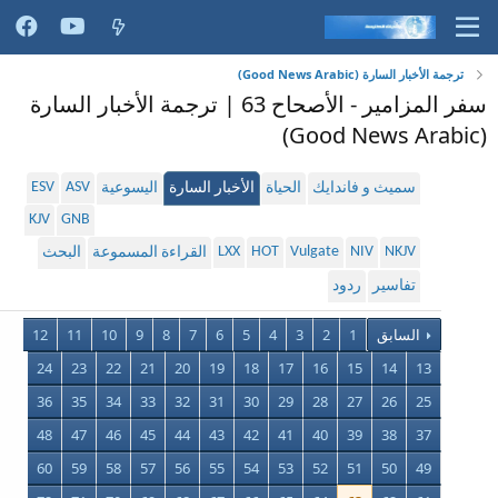
ترجمة الأخبار السارة (Good News Arabic)
سفر المزامير - الأصحاح 63 | ترجمة الأخبار السارة
(Good News Arabic)
ESV
ASV
سميث و فاندايك
الحياة
الأخبار السارة
اليسوعية
KJV
GNB
LXX
HOT
Vulgate
NIV
NKJV
القراءة المسموعة
البحث
تفاسير
ردود
السابق
1
2
3
4
5
6
7
8
9
10
11
12
24
23
22
21
20
19
18
17
16
15
14
13
36
35
34
33
32
31
30
29
28
27
26
25
48
47
46
45
44
43
42
41
40
39
38
37
60
59
58
57
56
55
54
53
52
51
50
49