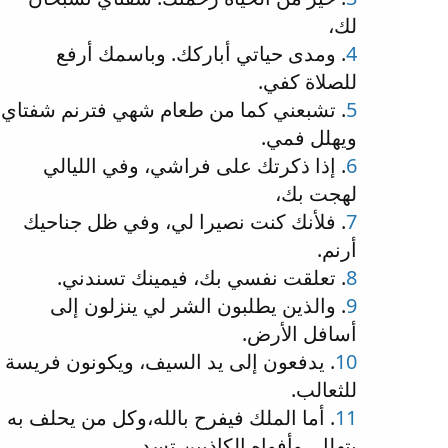
لك،
4
. ومدى حياتي أباركك. وباسمك أرفع
للصلاة كفي.
5
. تشبعني كما من طعام شهي فترنم شفتاي
ويهلل فمي.
6
. إذا ذكرتك على فراشي، وفي الليالي
لهجت بك،
7
. فلأنك كنت نصيرا لي، وفي ظل جناحيك
أرنم.
8
. تعلقت نفسي بك، فيمينك تسندني.
9
. والذين يطلبون الشر لي ينزلون إلى
أسافل الأرض.
10
. يدفعون إلى يد السيف، ويكونون فريسة
للثعالب.
11
. أما الملك فيفرح بالله،وكل من يحلف به
يتهلل، وأفواه الكاذبين تسد.