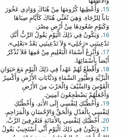
وَأُلاَطِفُهَا
15
. وَأُعْطِيهَا كُرُومَهَا مِنْ هُنَاكَ وَوَادِي عَخُورَ
بَاباً لِلرَّجَاءِ. وَهِيَ تُغَنِّي هُنَاكَ كَأَيَّامِ صِبَاهَا
وَكَيَوْمِ صُعُودِهَا مِنْ أَرْضِ مِصْرَ.
16
. وَيَكُونُ فِي ذَلِكَ الْيَوْمِ يَقُولُ الرَّبُّ أَنَّكِ
تَدْعِينَنِي «رَجُلِي» وَلاَ تَدْعِينَنِي بَعْدُ «بَعْلِي».
17
. وَأَنْزِعُ أَسْمَاءَ الْبَعْلِيمِ مِنْ فَمِهَا فَلاَ تُذْكَرُ
أَيْضاً بِأَسْمَائِهَا.
18
. وَأَقْطَعُ لَهُمْ عَهْداً فِي ذَلِكَ الْيَوْمِ مَعَ حَيَوَانِ
الْبَرِّيَّةِ وَطُيُورِ السَّمَاءِ وَدَبَّابَاتِ الأَرْضِ وَأَكْسِرُ
الْقَوْسَ وَالسَّيْفَ وَالْحَرْبَ مِنَ الأَرْضِ
وَأَجْعَلُهُمْ يَضْطَجِعُونَ آمِنِينَ.
19
. وَأَخْطُبُكِ لِنَفْسِي إِلَى الأَبَدِ. وَأَخْطُبُكِ
لِنَفْسِي بِالْعَدْلِ وَالْحَقِّ وَالإِحْسَانِ وَالْمَرَاحِمِ.
20
. أَخْطُبُكِ لِنَفْسِي بِالأَمَانَةِ فَتَعْرِفِينَ الرَّبَّ.
21
. وَيَكُونُ فِي ذَلِكَ الْيَوْمِ أَنِّي أَسْتَجِيبُ يَقُولُ