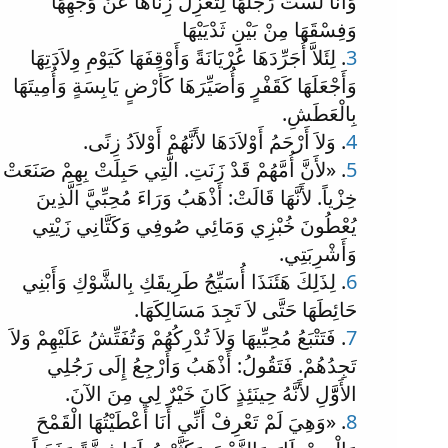
وَأَنَا لَسْتُ رَجُلَهَا لِتَعْزِلَ زِنَاهَا عَنْ وَجْهِهَا
وَفِسْقَهَا مِنْ بَيْنِ ثَدْيَيْهَا
3
. لِئَلاَّ أُجَرِّدَهَا عُرْيَانَةً وَأَوْقِفَهَا كَيَوْمِ وِلاَدَتِهَا
وَأَجْعَلَهَا كَقَفْرٍ وَأُصَيِّرَهَا كَأَرْضٍ يَابِسَةٍ وَأُمِيتَهَا
بِالْعَطَشِ.
4
. وَلاَ أَرْحَمُ أَوْلاَدَهَا لأَنَّهُمْ أَوْلاَدُ زِنًى.
5
. «لأَنَّ أُمَّهُمْ قَدْ زَنَتِ. الَّتِي حَبِلَتْ بِهِمْ صَنَعَتْ
خِزْياً. لأَنَّهَا قَالَتْ: أَذْهَبُ وَرَاءَ مُحِبِّيَّ الَّذِينَ
يُعْطُونَ خُبْزِي وَمَائِي صُوفِي وَكَتَّانِي زَيْتِي
وَأَشْرِبَتِي.
6
. لِذَلِكَ هَئَنَذَا أُسَيِّجُ طَرِيقَكِ بِالشَّوْكِ وَأَبْنِي
حَائِطَهَا حَتَّى لاَ تَجِدَ مَسَالِكَهَا.
7
. فَتَتْبَعُ مُحِبِّيهَا وَلاَ تُدْرِكُهُمْ وَتُفَتِّشُ عَلَيْهِمْ وَلاَ
تَجِدُهُمْ. فَتَقُولُ: أَذْهَبُ وَأَرْجِعُ إِلَى رَجُلِي
الأَوَّّلِ لأَنَّهُ حِينَئِذٍ كَانَ خَيْرٌ لِي مِنَ الآنَ.
8
. «وَهِيَ لَمْ تَعْرِفْ أَنِّي أَنَا أَعْطَيْتُهَا الْقَمْحَ