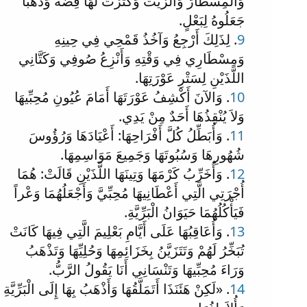
وَالْمِسْطَارَ وَالزَّيْتَ وَكَثَّرْتُ لَهَا فِضَّةً وَذَهَباً
جَعَلُوهُ لِبَعْلٍ.
9
. لِذَلِكَ أَرْجِعُ وَآخُذُ قَمْحِي فِي حِينِهِ
وَمِسْطَارِي فِي وَقْتِهِ وَأَنْزِعُ صُوفِي وَكَتَّانِي
اللَّذَيْنِ لِسَتْرِ عَوْرَتِهَا.
10
. وَالآنَ أَكْشِفُ عَوْرَتَهَا أَمَامَ عُيُونِ مُحِبِّيهَا
وَلاَ يُنْقِذُهَا أَحَدٌ مِنْ يَدِي.
11
. وَأُبَطِّلُ كُلَّ أَفْرَاحِهَا: أَعْيَادَهَا وَرُؤُوسَ
شُهُورِهَا وَسُبُوتَهَا وَجَمِيعَ مَوَاسِمِهَا.
12
. وَأُخَرِّبُ كَرْمَهَا وَتِينَهَا اللَّذَيْنِ قَالَتْ: هُمَا
أُجْرَتِي الَّتِي أَعْطَانِيهَا مُحِبِّيَّ وَأَجْعَلُهُمَا وَعْراً
فَيَأْكُلُهُمَا حَيَوَانُ الْبَرِّيَّةِ.
13
. وَأُعَاقِبُهَا عَلَى أَيَّامِ بَعْلِيمَ الَّتِي فِيهَا كَانَتْ
تُبَخِّرُ لَهُمْ وَتَتَزَيَّنُ بِخَزَائِمِهَا وَحُلِيِّهَا وَتَذْهَبُ
وَرَاءَ مُحِبِّيهَا وَتَنْسَانِي أَنَا يَقُولُ الرَّبُّ.
14
. «لَكِنْ هَئَنَذَا أَتَمَلَّقُهَا وَأَذْهَبُ بِهَا إِلَى الْبَرِّيَّةِ