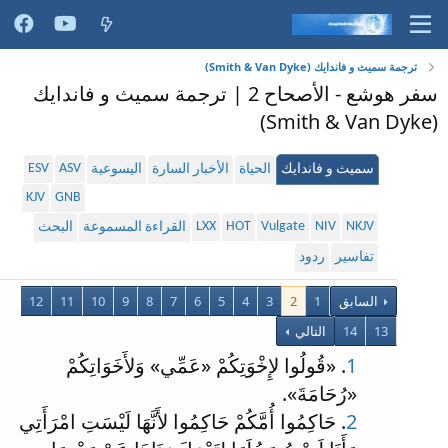
ترجمة سميث و فاندايك (Smith & Van Dyke)
سفر هوشع - الأصحاح 2 | ترجمة سميث و فاندايك
(Smith & Van Dyke)
ESV
ASV
سميث و فاندايك
الحياة
الأخبار السارة
اليسوعية
KJV
GNB
LXX
HOT
Vulgate
NIV
NKJV
القراءة المسموعة
البحث
تفاسير
ردود
السابق
1
2
3
4
5
6
7
8
9
10
11
12
13
14
التالي
1
. «قُولُوا لإِخْوَتِكُمْ «عَمِّي» وَلأَخَوَاتِكُمْ
«رُحَامَةَ».
2
. حَاكِمُوا أُمَّكُمْ حَاكِمُوا لأَنَّهَا لَيْسَتِ امْرَأَتِي