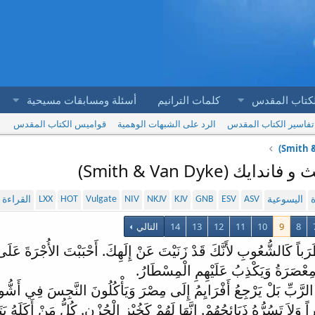
لكتاب المقدس
كلمات الترانيم
أسئلة ومسابقات مسيحية
تفاسير الكتاب المقدس
الرد على الشبهات الوهمية
قواميس الكتاب المقدس
LXX
HOT
Vulgate
NIV
NKJV
KJV
GNB
ESV
ASV
ة
اليسوعية
القراءة
8
9
10
11
12
13
14
التالي
َرَباً كَالشُّعُوبِ لأَنَّكَ قَدْ زَنَيْتَ عَنْ إِلَهِكَ. أَحْبَبْتَ الأُجْرَةَ عَلَى 
لْمِعْصَرَةُ وَيَكْذِبُ عَلَيْهِمِ الْمِسْطَارُ.
رَّبِّ بَلْ يَرْجِعُ أَفْرَايِمُ إِلَى مِصْرَ وَيَأْكُلُونَ النَّجِسَ فِي أَشُّو
 وَلاَ تَسُرُّهُ ذَبَائِحُهُمْ. إِنَّهَا لَهُمْ كَخُبْزِ الْحُزْنِ. كُلُّ مَنْ أَكَلَهُ ي