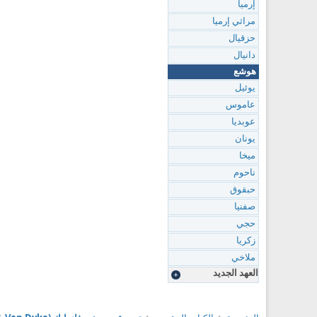
إرميا
مراثي إرميا
حزقيال
دانيال
هوشع
يوئيل
عاموس
عوبديا
يونان
ميخا
ناحوم
حبقوق
صفنيا
حجي
زكريا
ملاخي
العهد الجديد