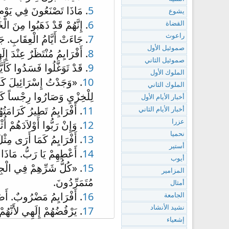
5
. مَاذَا تَصْنَعُونَ فِي يَوْمِ
يشوع
6
. إِنَّهُمْ قَدْ ذَهَبُوا مِنَ ا
القضاة
7
. جَاءَتْ أَيَّامُ الْعِقَابِ. جَ
راعوث
صموئيل الأول
8
. أَفْرَايِمُ مُنْتَظَرٌ عِنْدَ إِ
صموئيل الثاني
9
. قَدْ تَوَغَّلُوا فَسَدُوا كَأَي
الملوك الأول
10
. «وَجَدْتُ إِسْرَائِيلَ كَعِنَ
الملوك الثاني
لِلْخِزْيِ وَصَارُوا رِجْساً كَمَ
أخبار الأيام الأول
11
. أَفْرَايِمُ تَطِيرُ كَرَامَتُ
أخبار الأيام الثاني
12
. وَإِنْ رَبُّوا أَوْلاَدَهُمْ أ
عزرا
نحميا
13
. أَفْرَايِمُ كَمَا أَرَى مِث
أستير
14
. أَعْطِهِمْ يَا رَبُّ. مَاذَا
أيوب
15
. «كُلُّ شَرِّهِمْ فِي الْجِلْج
المزامير
مُتَمَرِّدُونَ.
أمثال
16
. أَفْرَايِمُ مَضْرُوبٌ. أَصْل
الجامعة
17
. يَرْفُضُهُمْ إِلَهِي لأَنَّهُم
نشيد الأنشاد
إشعياء