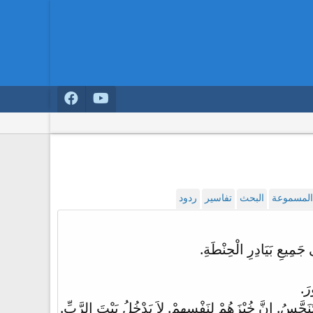
 المسموعة
البحث
تفاسير
ردود
جَمِيعِ بَيَادِرِ الْحِنْطَةِ.
رَ.
َتَنَجَّسُ. إِنَّ خُبْزَهُمْ لِنَفْسِهِمْ. لاَ يَدْخُلُ بَيْتَ الرَّبِّ.