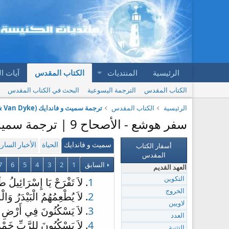
الرئيسية
المنتديات
الكتاب المقدس
آيات ا
الكتاب المقدس
الترجمة اليسوعية
البحث في الكتاب المقدس
الرئيسية
الكتاب المقدس
ترجمة سميث و فاندايك (Smith & Van Dyke)
سفر هوشع - الأصحاح 9 | ترجمة سميث و فاندايك (Smith & Van Dyke)
أسفار الكتاب
سميث و فاندايك
الحياة
الأخبار السار
المقدس
السابق
1
2
3
4
5
6
7
العهد القديم
1
. لاَ تَفْرَحْ يَا إِسْرَائِيلُ ط
التكوين
الخروج
2
. لاَ يُطْعِمُهُمُ الْبَيْدَرُ وَا
لاويين
3
. لاَ يَسْكُنُونَ فِي أَرْضِ ال
العدد
4
. لاَ يَسْكُبُونَ لِلرَّبِّ خَمْراً
التثنية