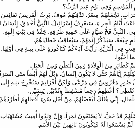
 الْمَوْسِمِ وَفِي يَوْمِ عِيدِ الرَّبِّ؟
لْخَرَابِ. تَجْمَعُهُمْ مِصْرُ. تَدْفِنُهُمْ مُوفُ. يَرِثُ الْقَرِيصُ نَفَائِسَ ف
اءَتْ أَيَّامُ الْجَزَاءِ. سَيَعْرِفُ إِسْرَائِيلُ. النَّبِيُّ أَحْمَقُ. إِنْسَانُ ال
لَهِي. النَّبِيُّ فَخُّ صَيَّادٍ عَلَى جَمِيعِ طُرُقِهِ. حَِقْدٌ فِي بَيْتِ إِلَهِهِ.
َّامِ جِبْعَةَ. سَيَذْكُرُ إِثْمَهُمْ. سَيُعَاقِبُ خَطَايَاهُمْ.
بٍ فِي الْبَرِّيَّةِ. رَأَيْتُ آبَاءَكُمْ كَبَاكُورَةٍ عَلَى تِينَةٍ فِي أَوَّّلِهَا.
ا أَحَبُّوا.
هُمْ كَطَائِرٍ مِنَ الْوِلاَدَةِ وَمِنَ الْبَطْنِ وَمِنَ الْحَبَلِ.
ُثْكِلُهُمْ إِيَّاهُمْ حَتَّى لاَ يَكُونَ إِنْسَانٌ. وَيْلٌ لَهُمْ أَيْضاً مَتَى انْصَرَ
ْلُ صُورٍ مَغْرُوسٌ فِي مَرْعًى وَلَكِنَّ أَفْرَايِمَ سَيُخْرِجُ بَنِيهِ إِلَى ا
 تُعْطِي؟ أَعْطِهِمْ رَحِماً مُسْقِطاً وَثَدْيَيْنِ يَبِسَيْنِ.
َالِ. إِنِّي هُنَاكَ أَبْغَضْتُهُمْ. مِنْ أَجْلِ سُوءِ أَفْعَالِهِمْ أَطْرُدُهُمْ مِ
ُهُمْ قَدْ جَفَّ. لاَ يَصْنَعُونَ ثَمَراً. وَإِنْ وَلَدُوا أُمِيتُ مُشْتَهَيَاتِ
ْ لَمْ يَسْمَعُوا لَهُ فَيَكُونُونَ تَائِهِينَ بَيْنَ الأُمَمِ.