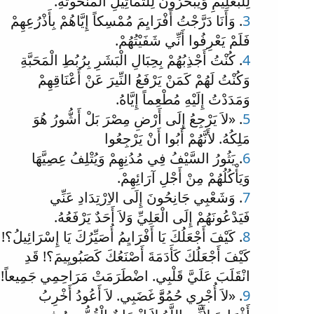
لِلْبَعْلِيمِ وَيُبَخِّرُونَ لِلتَّمَاثِيلِ الْمَنْحُوتَةِ.
3
. وَأَنَا دَرَّجْتُ أَفْرَايِمَ مُمْسِكاً إِيَّاهُمْ بِأَذْرُعِهِمْ
فَلَمْ يَعْرِفُوا أَنِّي شَفَيْتُهُمْ.
4
. كُنْتُ أَجْذِبُهُمْ بِحِبَالِ الْبَشَرِ بِرُبُطِ الْمَحَبَّةِ
وَكُنْتُ لَهُمْ كَمَنْ يَرْفَعُ النِّيرَ عَنْ أَعْنَاقِهِمْ
وَمَدَدْتُ إِلَيْهِ مُطْعِماً إِيَّاهُ.
5
. «لاَ يَرْجِعُ إِلَى أَرْضِ مِصْرَ بَلْ أَشُّورُ هُوَ
مَلِكُهُ. لأَنَّهُمْ أَبُوا أَنْ يَرْجِعُوا
6
. يَثُورُ السَّيْفُ فِي مُدُنِهِمْ وَيُتْلِفُ عِصِيَّهَا
وَيَأْكُلُهُمْ مِنْ أَجْلِ آرَائِهِمْ.
7
. وَشَعْبِي جَانِحُونَ إِلَى الاِرْتِدَادِ عَنِّي
فَيَدْعُونَهُمْ إِلَى الْعَلِيِّ وَلاَ أَحَدٌ يَرْفَعُهُ.
8
. كَيْفَ أَجْعَلُكَ يَا أَفْرَايِمُ أُصَيِّرُكَ يَا إِسْرَائِيلُ؟!
كَيْفَ أَجْعَلُكَ كَأَدَمَةَ أَصْنَعُكَ كَصَبُويِيمَ؟! قَدِ
انْقَلَبَ عَلَيَّ قَلْبِي. اضْطَرَمَتْ مَرَاحِمِي جَمِيعاً!
9
. «لاَ أُجْرِي حُمُوَّّ غَضَبِي. لاَ أَعُودُ أَخْرِبُ