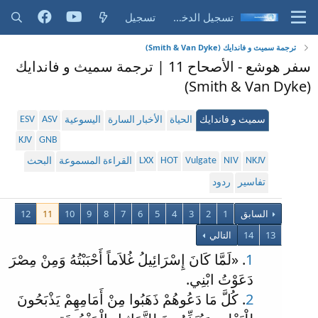
تسجيل الدخول
تسجيل
ترجمة سميث و فاندايك (Smith & Van Dyke)
سفر هوشع - الأصحاح 11 | ترجمة سميث و فاندايك
(Smith & Van Dyke)
ESV
ASV
سميث و فاندايك
الحياة
الأخبار السارة
اليسوعية
KJV
GNB
LXX
HOT
Vulgate
NIV
NKJV
القراءة المسموعة
البحث
تفاسير
ردود
السابق
1
2
3
4
5
6
7
8
9
10
11
12
13
14
التالي
1
. «لَمَّا كَانَ إِسْرَائِيلُ غُلاَماً أَحْبَبْتُهُ وَمِنْ مِصْرَ
دَعَوْتُ ابْنِي.
2
. كُلَّ مَا دَعُوهُمْ ذَهَبُوا مِنْ أَمَامِهِمْ يَذْبَحُونَ