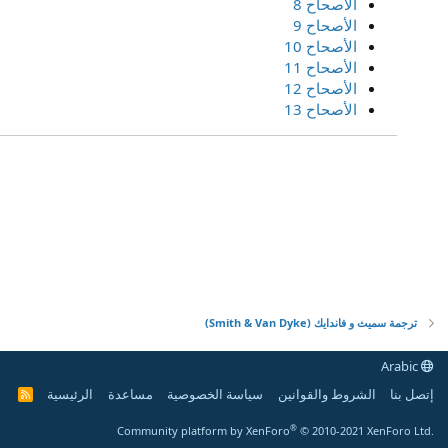
الأصحاح 8
الأصحاح 9
الأصحاح 10
الأصحاح 11
الأصحاح 12
الأصحاح 13
ترجمة سميث و فاندايك (Smith & Van Dyke)
Arabic
إتصل بنا
الشروط والقوانين
سياسة الخصوصية
مساعدة
الرئيسية
R
S
S
®
Community platform by XenForo
© 2010-2021 XenForo Ltd.