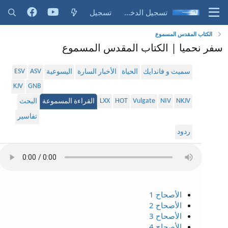
تسجيل الدخول
تسجيل
الكتاب المقدس المسموع
سفر نحميا | الكتاب المقدس المسموع
ESV
ASV
سميث و فاندايك
الحياة
الأخبار السارة
اليسوعية
KJV
GNB
LXX
HOT
Vulgate
NIV
NKJV
القراءة المسموعة
البحث
تفاسير
ردود
الأصحاح 1
الأصحاح 2
الأصحاح 3
الأصحاح 4