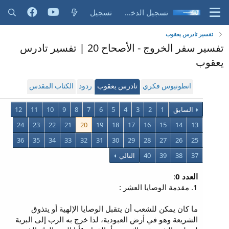
تسجيل الدخول
تسجيل
تفسير تادرس يعقوب
تفسير سفر الخروج - الأصحاح 20 | تفسير تادرس
يعقوب
انطونيوس فكري
تادرس يعقوب
ردود
الكتاب المقدس
السابق
1
2
3
4
5
6
7
8
9
10
11
12
24
23
22
21
20
19
18
17
16
15
14
13
36
35
34
33
32
31
30
29
28
27
26
25
37
38
39
40
التالي
العدد 0
:
1. مقدمة الوصايا العشر :
ما كان يمكن للشعب أن يتقبل الوصايا الإلهية أو يتذوق
الشريعة وهو في أرض العبودية، لذا خرج به الرب إلى البرية