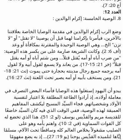
أع 20: 7).
العدد 12
:
8. الوصية الخامسة: إكرام الوالدين :
وضع الرب إكرام الوالدين في مقدمة الوصايا الخاصة بعلاقتنا
بالآخرين، فيأمرنا بإكرامنا لهما قبل أن يوصينا "لا تقتل" أو "لا
تزن" الخ... وهي الوصية الوحيدة والمقترنة بمكافأة أو وعد
(أف 6: 2). وكانت الشريعة صارمة على من يكسر هذه الوصية:
"من ضرب أباه أو أمه يُقتل قتلاً... ومن شتم أباه أو أمه يقتل
قتلاً" (خر 21: 15-17). من يعاند ولا يسمع لقول أبيه ولا لقول
أمه يرجمه جميع رجال مدينته بحجارة حتى يموت (تث 21: 18-
21). ومن يستخف بأبيه أو أمه يصير تحت اللعنة (تث 27: 16).
يبدو أن اليهود إستغلوا هذه الوصايا فأساء البعض التصرف في
معاملة أولاده، إذ أرادوا الطاعة المطلقة بلا اعتبار لنفسية
الأولاد وشخصياتهم. فجاء السيِّد المسيح ليكشف المفاهيم
العميقة لهذه الوصية، ففي الوقت الذي فيه كان السيِّد خاضعًا
للقديسة مريم والقدِّيس يوسف (لو 2: 51)، هذا الذي تخضع له
كل القوات السماوية (في 2: 10)، واهتم بأمه وهو على
الصليب مشغولاً بخلاص العالم كله وساقطًا تحت الآلام، مسلمًا
إيَّاها لتلميذه القدِّيس يوحنا (يو 19: 27)... إذ به يضع مفهومًا