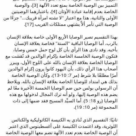
التمييز بين الوصية الخاصة بمنع تعدد الآلهة [3]، والوصية
الخاصة بعدم إقامة عبادة الأوثان [4]، باعتبارهما الوصيتين
الأولى والثانية، هذا مع اعتبار "لا تشته امرأة قريبك..." جزءًا من
الوصية التي تأمر ألاَّ يشتهي ممتلكات القريب [17].
بهذا التقسيم تصير الوصايا الأربع الأولى خاصة بعلاقة الإنسان
بالرب، أما الوصايا الباقية "الستة" فخاصة بعلاقة الإنسان
بأخيه. وقد نادى هذا الرأي بأن كل لوح حمل خمس وصايا،
فتكون الوصية الخامسة الخاصة بإكرام الوالدين قد نُقشت مع
الوصايا الخاصة بعلاقة الإنسان بالله على اللوح الأول، ويبرر
أصحاب هذا الرأي ذلك، بأن اليهود كانوا يرون إكرام الوالدين
أمرًا مطلقًا بلا شرط (مر 7: 10-13)، وكأن الوصية الخاصة
بذلك هي امتداد للوصايا الخاصة بعلاقة الإنسان بالله. ويلاحظ
أن الرسولي بولس حين ضم الوصايا الخمسة الأخيرة معًا لم
يضم هذه الوصية إليها، ولو أنه ترك المجال لدخولها مع هذه
الوصايا (رو 18: 5). أما السيِّد المسيح فقد ضمها إلى ذات
المجموعة (مر 10: 19).
ثانيًا: التقسيم الذي تُنادي به الكنيسة الكاثوليكية والكنائس
اللوثرية، وقد اعتمدت الكنيسة على أغسطينوس الذي اعتبر
أن الوصية الخاصة بعدم تعدد الآلهة تضم معها الوصية الخاصة