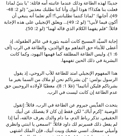
جديدًا لهذه الطاعة وذلك عندما عاتبته أمه قائلة: "يا بنيّ لماذا
فعلت بنا هكذا؟! هوذا أبوك وأنا كنا نطلبك معذبين" (لو 2: 48-
49)، أجابها: "لماذا كنتما تطلبانني؟! ألم تعلما أنه ينبغي أن
أكون فيما لأبي!" (لو 2: 49)... ويعلق الإنجيلي على هذه الإجابة
قائلاً: "فلم يفهما الكلام الذي قاله لهما" (لو 2: 50).
إجابة السيِّد المسيح كانت أشبه بثورة في عالم الطفولة، إذ
أعطى للأبناء حق التفاهم مع الوالدين، والطاعة في الرب (أف
6: 1)، وليس الطاعة المطلقة كما فهمها اليهود، وكما كانت
البشرية في ذلك الحين تفهمها.
هذا المفهوم الإنجيلي امتد للطاعة للأب الروحي، إذ يقول
الرسول بولس: "إن بشرناكم نحن أو ملاك من السما بغير ما
بشرناكم فليكن أناثيما" (غلا 1: 8)، معطيًا لأولاده الروحيين حق
عدم الطاعة إن كانت ليست في الرب.
يتحدث القدِّيس جيروم عن الطاعة في الرب، قائلاً: [تقول
الوصية "إكرم أباك" لكن فقط إن كان لا يفصلك عن أبيك
الحقيقي. تذكر رباط الدم، ما دام والدك يعرف خالقه، أما إذا
لم يفعل ذلك فسيرنم لك داود قائلاً: "اسمعي يا ابنتي وانظري
وأميلي سمعك. انسي شعبك وبيت أبيك، فإن الملك اشتهى