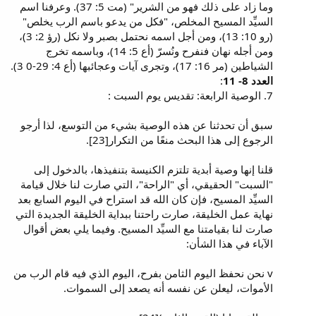
وما زاد على ذلك فهو من الشرير" (مت 5: 37). وعرفنا اسم
السيِّد المسيح المخلص، "فكل من يدعو باسم الرب يخلص"
(رو 10: 13)، ومن أجل اسمه نحتمل بصبر ولا نكل (رؤ 2: 3)،
ومن أجله نهان فنفرح ونُسرّ (أع 5: 14)، وباسمه تخرج
الشياطين (مر 16: 17)، وتجرى آيات وعجائبها (أع 4: 29-0 3).
العدد 8- 11
:
7. الوصية الرابعة: تقديس يوم السبت :
سبق أن تحدثنا عن هذه الوصية بشيء من التوسع، لذا أرجو
الرجوع إلى هذا البحث منعًا من التكرار[23].
قلنا إنها وصية أبدية تلتزم الكنيسة بتنفيذها، بالدخول إلى
"السبت" الحقيقي، أي "الراحة"، التي صارت لنا خلال قيامة
السيِّد المسيح، فإن كان الله قد استراح في اليوم السابع بعد
نهاية عمل الخليقة، صارت راحتنا ببداية الخليقة الجديدة التي
صارت لنا بقيامتنا مع السيِّد المسيح. وفيما يلي بعض أقوال
الآباء في هذا الشأن:
v نحن نحفظ اليوم الثامن بفرح، اليوم الذي فيه قام الرب من
الأموات، ليعلن عن نفسه أنه يصعد إلى السموات.