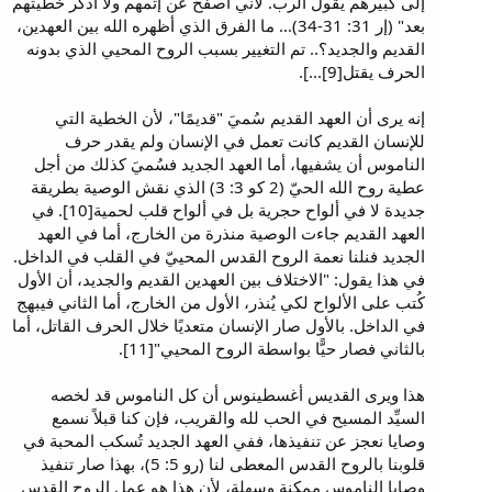
إلى كبيرهم يقول الرب. لأني أصفح عن إثمهم ولا أذكر خطيتهم
بعد" (إر 31: 31-34)... ما الفرق الذي أظهره الله بين العهدين،
القديم والجديد؟.. تم التغيير بسبب الروح المحيي الذي بدونه
الحرف يقتل[9]...].
إنه يرى أن العهد القديم سُميَ "قديمًا"، لأن الخطية التي
للإنسان القديم كانت تعمل في الإنسان ولم يقدر حرف
الناموس أن يشفيها، أما العهد الجديد فسُميَ كذلك من أجل
عطية روح الله الحيّ (2 كو 3: 3) الذي نقش الوصية بطريقة
جديدة لا في ألواح حجرية بل في ألواح قلب لحمية[10]. في
العهد القديم جاءت الوصية منذرة من الخارج، أما في العهد
الجديد فنلنا نعمة الروح القدس المحييّ في القلب في الداخل.
في هذا يقول: "الاختلاف بين العهدين القديم والجديد، أن الأول
كُتب على الألواح لكي يُنذر، الأول من الخارج، أما الثاني فيبهج
في الداخل. بالأول صار الإنسان متعديًا خلال الحرف القاتل، أما
بالثاني فصار حيًّا بواسطة الروح المحيي"[11].
هذا ويرى القديس أغسطينوس أن كل الناموس قد لخصه
السيِّد المسيح في الحب لله والقريب، فإن كنا قبلاً نسمع
وصايا نعجز عن تنفيذها، ففي العهد الجديد تُسكب المحبة في
قلوبنا بالروح القدس المعطى لنا (رو 5: 5)، بهذا صار تنفيذ
وصايا الناموس ممكنة وسهلة، لأن هذا هو عمل الروح القدس