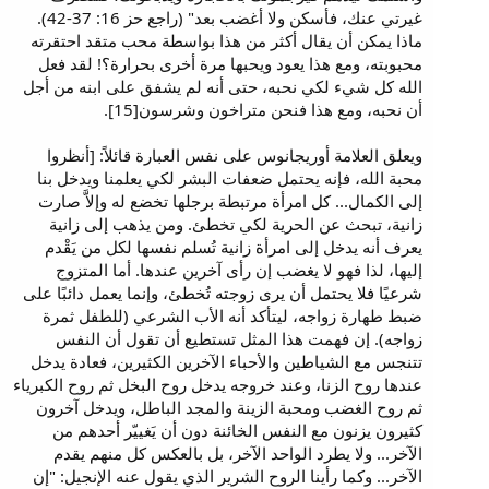
غيرتي عنك، فأسكن ولا أغضب بعد" (راجع حز 16: 37-42).
ماذا يمكن أن يقال أكثر من هذا بواسطة محب متقد احتقرته
محبوبته، ومع هذا يعود ويحبها مرة أخرى بحرارة؟! لقد فعل
الله كل شيء لكي نحبه، حتى أنه لم يشفق على ابنه من أجل
أن نحبه، ومع هذا فنحن متراخون وشرسون[15].
ويعلق العلامة أوريجانوس على نفس العبارة قائلاً: [أنظروا
محبة الله، فإنه يحتمل ضعفات البشر لكي يعلمنا ويدخل بنا
إلى الكمال... كل امرأة مرتبطة برجلها تخضع له وإلاَّ صارت
زانية، تبحث عن الحرية لكي تخطئ. ومن يذهب إلى زانية
يعرف أنه يدخل إلى امرأة زانية تُسلم نفسها لكل من يَقْدم
إليها، لذا فهو لا يغضب إن رأى آخرين عندها. أما المتزوج
شرعيًا فلا يحتمل أن يرى زوجته تُخطئ، وإنما يعمل دائبًا على
ضبط طهارة زواجه، ليتأكد أنه الأب الشرعي (للطفل ثمرة
زواجه). إن فهمت هذا المثل تستطيع أن تقول أن النفس
تتنجس مع الشياطين والأحباء الآخرين الكثيرين، فعادة يدخل
عندها روح الزنا، وعند خروجه يدخل روح البخل ثم روح الكبرياء
ثم روح الغضب ومحبة الزينة والمجد الباطل، ويدخل آخرون
كثيرون يزنون مع النفس الخائنة دون أن يَغييّر أحدهم من
الآخر... ولا يطرد الواحد الآخر، بل بالعكس كل منهم يقدم
الآخر... وكما رأينا الروح الشرير الذي يقول عنه الإنجيل: "إن