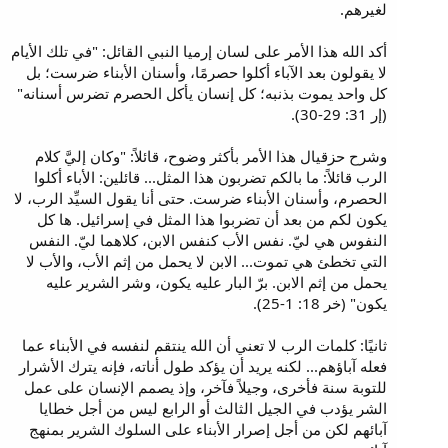
لغيرهم.
أكد الله هذا الأمر على لسان إرميا النبي القائل: "في تلك الأيام
لا يقولون بعد الآباء أكلوا حصرمًا، وأسنان الأبناء ضرست؛ بل
كل واحد يموت بذنبه؛ كل إنسان يأكل الحصرم تضرس أسنانه"
(إر 31: 29-30).
وشرح حزقيال هذا الأمر بأكثر وضوح، قائلاً: "وكان إليَّ كلام
الرب قائلاً: ما بالكم تضربون هذا المثل... قائلين: الأباء أكلوا
الحصرم، وأسنان الأبناء ضرست. حتى أنا يقول السيِّد الرب، لا
يكون لكم من بعد أن تضربوا هذا المثل في إسرائيل. ها كل
النفوس هي ليّ. نفس الأب كنفس الابن، كلاهما ليّ. النفس
التي تخطئ هي تموت... الابن لا يحمل من إثم الأب، والأب لا
يحمل من إثم الابن. برّ البار عليه يكون، وشر الشرير عليه
يكون" (خر 18: 1-25).
ثانيًا: كلمات الرب لا تعني أن الله ينتقم لنفسه في الأبناء عما
فعله آباؤهم... لكنه يريد أن يؤكد طول أناته، فإنه يترك الأشرار
للتوبة سنة فأخرى، وجيلاً فآخر، وإذ يصمم الإنسان على عمل
الشر يؤدب في الجيل الثالث أو الرابع ليس من أجل خطايا
آبائهم لكن من أجل إصرار الأبناء على السلوك الشرير بمنهج