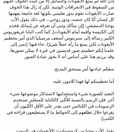
إذن الله لم يمنع الأيقونات والتماثيل إلاَّ من حيث الخوف عليهم
من السقوط في الانحرافات الوثنية. لكن إذ زال هذا الخوف
صارت الأيقونات تقوم بدور تعليمي بكونها لغة جامعة يفهمها
كل إنسان أيًا كان جنسه، ودور روحي... في ذلك يقول الأب
يوحنا الدمشقي: [إن سألك وثني أن تعرفه عن إيمانك فخذه
إلى الكنيسة وأقمه أمام الأيقونات]. كما كتب البابا غريغوريوس
الكبير رسالة إلى سيرينوس أسقف مرسيليا الذي أمر بتحطيم
الأيقونات لكي يمنع ما رآه عملاً شريرًا، جاء فيها: [نمى إلى
علمنا إنكم حطمتم صور قديسين في غيرة لا يمكن تصورها،
وقد بررتم هذا على أساس أنه لا يجوز عبادة الصور.
منعكم عبادتها أمر يستحق المديح.
أما تحطيمكم لها فهذا تُلامون عليه.
التعبد للصورة شيء واستخدامها لاستذكار موضوعها شيء
آخر. فإن الرسم بالنسبة للأُمِّي كالكتابة للمتعلم. تستخدم
الرسومات في الكنائس حتى يقدر على الأقل الأُمِّيون أن
يقرءوا خلال تطلعهم إلى الحوائط ما لا يستطيعون قراءته في
الكتب].
يقول الأب يوحنا من كرونستادت: [الأيقونات في البيوت