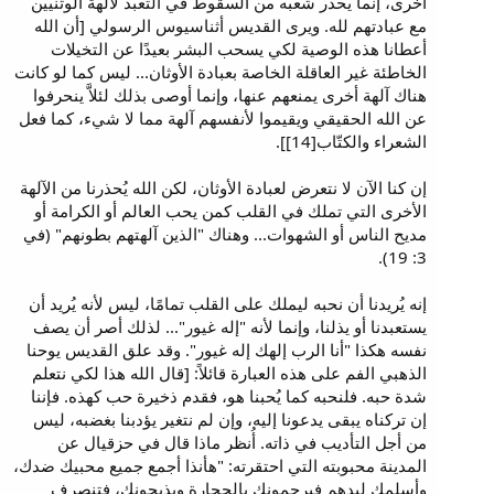
أخرى، إنما يحذر شعبه من السقوط في التعبد لآلهة الوثنيين
مع عبادتهم لله. ويرى القديس أثناسيوس الرسولي [أن الله
أعطانا هذه الوصية لكي يسحب البشر بعيدًا عن التخيلات
الخاطئة غير العاقلة الخاصة بعبادة الأوثان... ليس كما لو كانت
هناك آلهة أخرى يمنعهم عنها، وإنما أوصى بذلك لئلاَّ ينحرفوا
عن الله الحقيقي ويقيموا لأنفسهم آلهة مما لا شيء، كما فعل
الشعراء والكتّاب[14]].
إن كنا الآن لا نتعرض لعبادة الأوثان، لكن الله يُحذرنا من الآلهة
الأخرى التي تملك في القلب كمن يحب العالم أو الكرامة أو
مديح الناس أو الشهوات... وهناك "الذين آلهتهم بطونهم" (في
3: 19).
إنه يُريدنا أن نحبه ليملك على القلب تمامًا، ليس لأنه يُريد أن
يستعبدنا أو يذلنا، وإنما لأنه "إله غيور"... لذلك أصر أن يصف
نفسه هكذا "أنا الرب إلهك إله غيور". وقد علق القديس يوحنا
الذهبي الفم على هذه العبارة قائلاً: [قال الله هذا لكي نتعلم
شدة حبه. فلنحبه كما يُحبنا هو، فقدم ذخيرة حب كهذه. فإننا
إن تركناه يبقى يدعونا إليه، وإن لم نتغير يؤدبنا بغضبه، ليس
من أجل التأديب في ذاته. أُنظر ماذا قال في حزقيال عن
المدينة محبوبته التي احتقرته: "هأنذا أجمع جميع محبيك ضدك،
وأسلمك ليدهم فيرجمونك بالحجارة ويذبحونك، فتنصرف