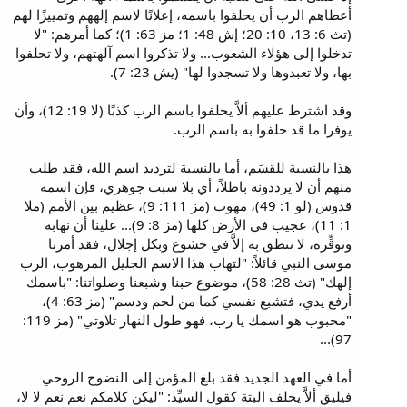
أعطاهم الرب أن يحلفوا باسمه، إعلانًا لاسم إلههم وتمييزًا لهم
(تث 6: 13، 10: 20؛ إش 48: 1؛ مز 63: 1)؛ كما أمرهم: "لا
تدخلوا إلى هؤلاء الشعوب... ولا تذكروا اسم آلهتهم، ولا تحلفوا
بها، ولا تعبدوها ولا تسجدوا لها" (يش 23: 7).
وقد اشترط عليهم ألاَّ يحلفوا باسم الرب كذبًا (لا 19: 12)، وأن
يوفرا ما قد حلفوا به باسم الرب.
هذا بالنسبة للقسَم، أما بالنسبة لترديد اسم الله، فقد طلب
منهم أن لا يرددونه باطلاً، أي بلا سبب جوهري، فإن اسمه
قدوس (لو 1: 49)، مهوب (مز 111: 9)، عظيم بين الأمم (ملا
1: 11)، عجيب في الأرض كلها (مز 8: 9)... علينا أن نهابه
ونوقِّره، لا ننطق به إلاَّ في خشوع وبكل إجلال، فقد أمرنا
موسى النبي قائلاً: "لتهاب هذا الاسم الجليل المرهوب، الرب
إلهك" (تث 28: 58)، موضوع حبنا وشبعنا وصلواتنا: "باسمك
أرفع يدي، فتشبع نفسي كما من لحم ودسم" (مز 63: 4)،
"محبوب هو اسمك يا رب، فهو طول النهار تلاوتي" (مز 119:
97)...
أما في العهد الجديد فقد بلغ المؤمن إلى النضوج الروحي
فيليق ألاَّ يحلف البتة كقول السيِّد: "ليكن كلامكم نعم نعم لا لا،