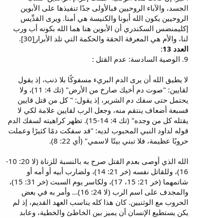
الجسد، والآباء الروحيين فبالأولى جدًا تنفيذها على الأبوين
الروحيين يكون الله أبونا والكنيسة هي أمنا. ويرى القدِّيس
إكليمنضس السكندري أن الأبوين هنا هما الله بكونه أب ورب
لنا، والأم هي المعرفة الحقة والحكمة التي تلد الأبرار[30].
العدد 13
:
9. الوصية السادسة: عدم القتل :
لا يطيق الله أن يرى الدم البريء مسفوكًا بلا ذنب، إذ يقول
لقايين: "صوت دم أخيك صارخ من الأرض" (تك 4: 11)، ولا
يحتمل حتى سفك دم الشرير، إذ يقول: " كل من قتل قايين
فسبعة أضعاف ينتقم منه، وجعل الرب لقايين علامة لكي لا
يقتله كل من وجده" (تك 4: 14-15). تظهر كراهيته لسفك الدم
قوله لداود النبي المحبوب لديه: "قد سفكت دمًا كثيرًا وعملت
حروبًا عظيمة، فلا تبني بيتًا لاسمي" (أي 22: 8).
الله الذي أوصى بعدم القتل صرح به بالنسبة للزناة (لا 20: 10-
16)، وللقاتل نفسه (خر 21: 14)، ولضارب أبيه أو أمه أو
شاتمهما (خر 21: 15، 17)، ولكاسر يوم السبت (خر 31: 15)،
والمجدف على اسم الرب (لا 24: 16)... وأمر به في بعض
الحروب مع الوثنيين. كان هذا كله يناسب العهد القديم، إذ لم
يكن يستطيع الإنسان أن يميز بين الخاطئ والخطية، وعابد