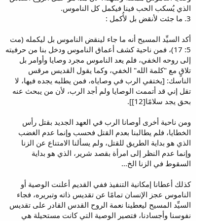
الذي يُسكب الحب فينا فيكمل كل الناموس.
3. ما جئت لأنقض بل لأُكمل :
أكد السيِّد المسيح أنه ما جاء لينقض الناموس بل ليكمله (مت
5: 17)، فمن ناحية كشف أعماق الناموس ودخل بنا من حرفيته
إلى روحه الخفي، فلم يعد الناموس مجرد وصايا وأوامر بل
تلاقٍ مع "كلمة الله" الخفي، وكما يقول القديس مرقس
الناسك: [يختفي الرب في وصاياه، فمن يطلبه يجده فيها، لا
تقل إني قد أتممت الوصايا ولم أجد الرب، لأن من يبحث عنه
بحق يجد سلامًا[12]].
ومن ناحية أخرى أوصانا الرب في العهد الجديد بقتل رأس
الخطايا، فلم يطالبنا بعدم القتل فحسب وإنما عدم الغضب
الذي هو بداية الطريق للقتل، ولم يسألنا الامتناع عن الزنا
وإنما عدم النظر إلى امرأة بقصد شرير، الذي هو بداية
السقوط في الزنا الخ...
كذلك أعطانا إمكانية التنفيذ ففي القديم أعلنت الوصية أو
الناموس عجز الإنسان تمامًا عن تقديس ذاته وتبريره، فجاء
السيِّد المسيح ليعطينا نعمة الروح القدس القادر على تقديس
نفوسنا وأجسادنا، فتصير الوصية التي كانت مستحيلة هي