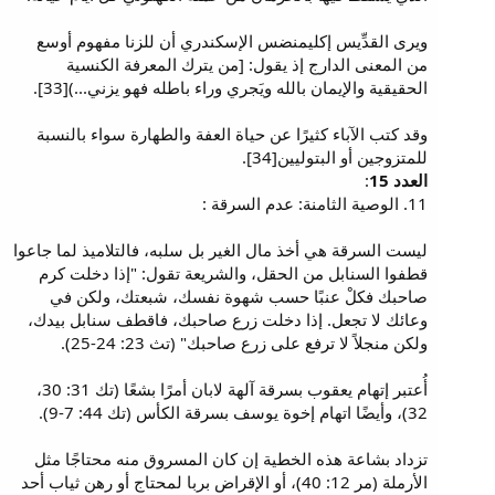
ويرى القدِّيس إكليمنضس الإسكندري أن للزنا مفهوم أوسع
من المعنى الدارج إذ يقول: [من يترك المعرفة الكنسية
الحقيقية والإيمان بالله ويَجري وراء باطله فهو يزني...)[33].
وقد كتب الآباء كثيرًا عن حياة العفة والطهارة سواء بالنسبة
للمتزوجين أو البتوليين[34].
العدد 15
:
11. الوصية الثامنة: عدم السرقة :
ليست السرقة هي أخذ مال الغير بل سلبه، فالتلاميذ لما جاعوا
قطفوا السنابل من الحقل، والشريعة تقول: "إذا دخلت كرم
صاحبك فكلْ عنبًا حسب شهوة نفسك، شبعتك، ولكن في
وعائك لا تجعل. إذا دخلت زرع صاحبك، فاقطف سنابل بيدك،
ولكن منجلاً لا ترفع على زرع صاحبك" (تث 23: 24-25).
أُعتبر إتهام يعقوب بسرقة آلهة لابان أمرًا بشعًا (تك 31: 30،
32)، وأيضًا اتهام إخوة يوسف بسرقة الكأس (تك 44: 7-9).
تزداد بشاعة هذه الخطية إن كان المسروق منه محتاجًا مثل
الأرملة (مر 12: 40)، أو الإقراض بربا لمحتاج أو رهن ثياب أحد