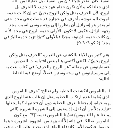
أنفسنا كان نفتكر شيئًا كان من أنفسنا، بل كفايتنا من الله.
الذي جعلنا كفاة لأن نكون خدام عهد جديد، لا الحرف بل
الروح، لأن الحرف يقتل ولكن الروح يحييّ. ثم إن كانت خدمة
الموت المنقوشة بأحرف في حجارة قد حصلت في مجد، حتى
لم يقدر بنو إسرائيل أن ينظروا إلى وجه موسى لسبب مجد
وجهه الزائل، فكيف لا تكون بالأولى خدمة الروح في مجد. لأنه
إن كانت خدمة الدينونة مجدًا فبالأولى كثيرًا تزيد خدمة البرّ في
مجد" (2 كو 3: 3-9).
اهتم كثير من الآباء بالكشف عن العبارة "الحرف يقتل ولكن
الروح يحييّ"، لكنني أكتفي هنا ببعض اقتباسات للقديس
أغسطينوس عن مقاله "عن الروح والحرف" في كتاب بعث به
إلى مرسيلينوس في ستة وستين فصلاً، أوضح فيه النقاط
التالية:
1. بالناموس انكشفت الخطية ولم تعالج: "حرف الناموس
الذي يُعلمنا عدم ارتكاب الخطية يقتل إن غاب عنه الروح الذي
يهبه حياة، إذ يجعلنا نعرف الخطية دون أن نتجنبها، كما يجعلها
تتزايد بدلاً من أن تُقل، إذ يضيف إلى الشهوة الشريرة (التي
يمنعنا عنها الناموس) تعدّينا للناموس نفسه"[3]. مع كون
الناموس صالحًا في ذاته إلاَّ أنه يزيد من الشهوة الشريرة حينما
يحرمها، فيكون الأمر كإندفاع الماء الذي يجري على الدوام في