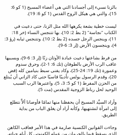
بالزنا نسيء إلى أجسادنا التي هي أعضاء المسيح (1 كو 6:
15)، والتي هي هيكل الروح القدس (1 كو 6: 19).
ليست خطية بشعة يكرهها الله مثل الزنا، حتى دعيت في
الكتاب "نجاسة" (2 بط 2: 10)، بها تتنجس النساء (خر 18:
11)، وينجس الرجل جسده (2 بط 2: 10). وتتنجس ثيابه (رؤ 3:
4)، وينجسون الأرض (إر 3: 6-9).
من فرط بشاعتها دعيت عبادة الأوثان زنًا (إر 3: 6-9)، وبسببها
عاقب الرب الأرض بالطوفان (تك 6: 1-2)، وحرق سدوم
وعمورة (تك 19: 24-25)، وكاد يفنى سبط بنيامين كله (قض
20)، وقدم الرسول بولس تأديبًا قاسيًا حتى كاد الزاني أن يُبتلع
من الحزن المفرط (1 كو 5: 3، 5)، واعتبرها الرب السبب
الوحيد لحل رباط الزوجية المقدس (مت 5).
وأراد السيِّد المسيح أن يحفظنا منها تمامًا فأوصانا ألاَّ نتطلع
إلى امرأة لنشتهيها، وكأنه أراد أن يغلق الباب من بداية
الطريق.
وجاءت القوانين الكنسية صارمة في هذا الأمر فعاقب الكاهن
الذي يسقط فيها بالحرمان من عمله الكهنوتي كل أيام حياته.