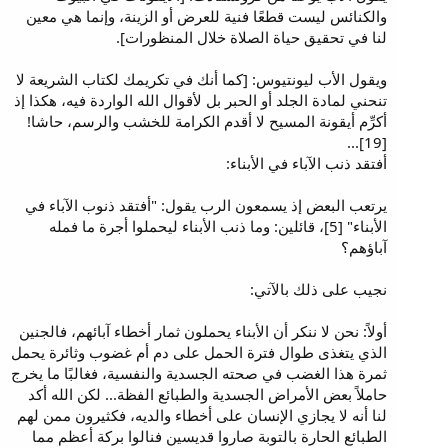
والكنائس ليست قطعًا فنية للعرض أو الزينة، وإنما هي معين
لنا في تحقيق حياة الصلاة خلال المنظورات].
ويقول الأب ليونتيوس: [كما أنك في تكريمك لكتاب الشريعة لا
تنحني لمادة الجلد أو الحبر بل لأقوال الله الواردة فيه، هكذا إذ
أكرِّم أيقونة المسيح لا أقدم الكرامة للخشب والرسم، حاشا!
[19]...
أفتقد ذنب الآباء في الأبناء:
يرتعب البعض إذ يسمعون الرب يقول: "أفتقد ذنوب الآباء في
الأبناء" [5]، قائلين: وما ذنب الأبناء ليحملوا أجرة ما فمله
آباؤهم؟
نجيب على ذلك بالآتي:
أولاً: نحن لا ننكر أن الأبناء يحملون ثمار أخطاء آبائهم، فالجنين
الذي يتغذى طوال فترة الحمل على دم أم غضوب وثائرة يحمل
ثمرة هذا الغضب في صحته الجسدية والنفسية، فغالبًا ما يخرج
حاملاً بعض الأمراض الجسدية والطبائع الفظة... لكن الله أكد
لنا أنه لا يجازي الإنسان على أخطاء والديه، فكثيرون ممن لهم
الطبائع الحارة بالتوبة صاروا قديسين فنالوا بركة أعظم مما