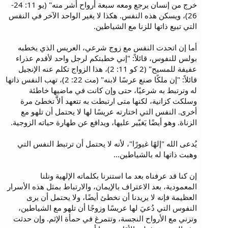
خرج من إنسان يرجع ومعه سبعة أرواح أشر منه" (يو 11: 24-
26)، ويسكن هذه النفس. هكذا لا يغير الواحد الآخر في النفس
التي تبيع ذاتها للزنا مع الشياطين.
أما إن اتحدت النفس مع زوج شرعي، العريس الذي يخطبه
بولس للنفوس، قائلاً: "إني خطبتكم لرجل واحد لأقدم عذراء
عفيفة للمسيح" (2 كو 11: 2)، هذا الزواج تكلم عنه الإنجيل
قائلاً: "إن ملكًا صنع عرسًا لابنه" (مت 22: 2)، تهب النفس ذاتها
له وترتبط به شرعيًا، حتى وإن كانت في ماضيها خاطئة
وسلكت كزانية، لكنها متى ارتبطت به تتعهد ألاَّ تخطئ مرة
أخرى. النفس التي اختارته عريسًا لها لا يحتمل أن تلهو مع
الزناة. وهو أيضًا يَغيّير عليها، ويدافع عن طهارة حياته الزوجية.
يُدعى الله "إلهًا غيورًا"، لأنه لا يحتمل أن ترتبط النفس التي
وهبت ذاتها له بالشياطين...
إن كنا قد عرفناه بعد ما استنرنا بكلماته الإلهية ونلنا
المعمودية، بعد الاعتراف بالإيمان، والارتباط بمثل هذه الأسرار
العظيمة فإنه لا يريدنا أن نخطئ أيضًا، ولا يحتمل أن يرى
النفوس التي دُعيَ لها عريسًا وزوجًا أن تلهو مع الشياطين،
وتزني مع الأرواح النجسة، وتتمرغ في حمأة الإثم. وإن حدثت