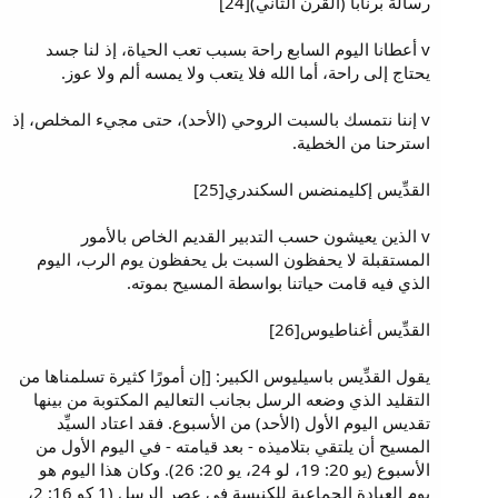
رسالة برنابا (القرن الثاني)[24]
v أعطانا اليوم السابع راحة بسبب تعب الحياة، إذ لنا جسد
يحتاج إلى راحة، أما الله فلا يتعب ولا يمسه ألم ولا عوز.
v إننا نتمسك بالسبت الروحي (الأحد)، حتى مجيء المخلص، إذ
استرحنا من الخطية.
القدِّيس إكليمنضس السكندري[25]
v الذين يعيشون حسب التدبير القديم الخاص بالأمور
المستقبلة لا يحفظون السبت بل يحفظون يوم الرب، اليوم
الذي فيه قامت حياتنا بواسطة المسيح بموته.
القدِّيس أغناطيوس[26]
يقول القدِّيس باسيليوس الكبير: [إن أمورًا كثيرة تسلمناها من
التقليد الذي وضعه الرسل بجانب التعاليم المكتوبة من بينها
تقديس اليوم الأول (الأحد) من الأسبوع. فقد اعتاد السيِّد
المسيح أن يلتقي بتلاميذه - بعد قيامته - في اليوم الأول من
الأسبوع (يو 20: 19، لو 24، يو 20: 26). وكان هذا اليوم هو
يوم العبادة الجماعية للكنيسة في عصر الرسل (1 كو 16: 2،