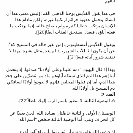
آبائهم.
في هذا يقول القدِّيس يوحنا الذهبي الفم: [ليس معنى هذا أن
إنسانًا يتحمل عقوبة جرائم ارتكبها غيره، ولكن مادام هذا
الإنسان يرتكب خطايا كثيرة ولم ينصلح حاله، إنما يرتكب ما
فعله آباؤه، فبعدل يستحق العقاب أيضًا[20]].
ويقول القدِّيس أغسطينوس: [من تغير حاله في المسيح كفّ
عن أن يكون ابنًا للأب الشرير، إذ لم يعد يمتثل بشره، بهذا لا
تفتقد شرور آبائه فيه[21]].
بهذا إذ قال اليهود: "دمه علينا وعلى أولادنا" صدقوا، إذ يتحمل
أبناؤهم هذا الدم الذي سفكه آباؤهم ماداموا مُصرِّين على جحد
هذا الدم، أما إن قبلوا المخلص فإنهم لا يعودوا أولادًا لسافكي
دم المسيح بل أولادًا لله.
العدد 7
:
6. الوصية الثالثة: لا تنطق باسم الرب إلهك باطلاً[22]:
الوصيتان الأولى والثانية خاصَّتان بعبادة الله الحيّ بعيدًا عن
كل انحراف وثني، أما الوصية الثالثة فتخص "اسم الله".
إذ خشى الله على شعبه أن يُقسموا بأسماء آلهة أخرى