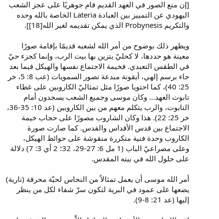
[إن منع الصور في العهد القديم قام جوهريًا على عجز الشعب
اليهودي عن التمييز بين العبادة Lateria الخاصة بالله وحده
والتكريم Probynesis الذي يمكن تقديمه لغير الله[18]].
ويظهر ذلك بوضوح من أمر الله لشعبه قديمًا بإقامة صورًا
معينة هو حددها، لا كحليّ يتزين بها بيت الرب، وإنما كجزء حيّ
في الطقس التعبدي. فخيمة الاجتماع نفسها والهيكل فيما بعد
جاء برسم إلهي، أيقونة مبدعة تصور السمويات (عب 8: 5، خر
25: 40)، كما احتويا صورًا مثل تمثاليّ الكاروبين على غطاء
تابوت العهد... وكان موسى وجميع الشعب يسجدون أمام
التابوت، والرب يتكلم معهم من بين الكاروبين (عد 10: 35-36،
خر 25: 22). هذا وكان الشاروب مصورًا على حجاب خيمة
الاجتماع بين قدس الأقداس والقدس. كما صارت صورة
الكاروب وحدة فنية متكررة منقوشة على حوائط الهيكل،
وعلى مصراعيّ الباب (1 مل 6: 27-29، 32؛ 2 أي 3: 7) دلالة
على حلول الله في بيته المقدس.
أمر الله موسى أن يعمل تمثالاً من النحاس لحيّة محرقة (نارية)
يضعها على عمود في البرية لتكون سرّ شفاء لكل من ينظر
إليها (عد 21: 8-9).