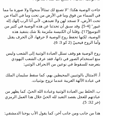
جاءت الوصية هكذا: "لا تصنع لك تمثالاً منحوتًا ولا صورة ما مما
في السماء من فوق وما في الأرض من تحت وما في الماء من
تحت الأرض، لا تسجد لهن ولا تعبدهن، لأني أنا الرب إلهك إله
غيور" [4-5]. وقد سبق أن تحدثنا عن هذه الوصية في كثير من
التوسع[17]، وقلنا أن الكنيسة ملتزمة بلا شك بتنفيذ هذه
الوصية، لكنها تحفظ روح الوصية لا حرفها، لأن الحرف يقتل
وأما الروح فيحييّ (2 كو 3: 6).
روح الوصية هو وقف تسلل العبادة الوثنية إلى الشعب وليس
منع استخدام الصور في ذاتها، فقد عرف الشعب اليهودي
بتعرضه للسقوط في نوعين من الانحراف الوثني:
أ. الامتثال بالوثنيين المحيطين بهم، كما سقط سليمان الملك
في عبادة الآلهة الغريبة عندما تزوج بوثنيات.
ب. الخلط بين العبادة الوثنية وعبادة الله الحيّ، كما يظهر من
عبادتهم للعجل بقصد التعبد لله الحيّ خلال هذا العمل الرمزي
(خر 32: 5).
هذا من جانب ومن جانب آخر، كما يقول الأب يوحنا الدمشقي: