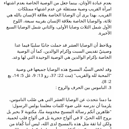
بعدم عبادة الأوثان، بينما جعل من الوصية الخاصة بعدم اشتهاء
امرأة القريب وصية مستقلة عن عدم اشتهاء ممتلكات
القريب. بهذا يرى أن الوصايا الخاصة بعلاقة الإنسان بالله هي
ثلاثة، والوصايا الخاصة بعلاقة الإنسان بقريبه سبعة، اللوح
الأول شمل الثلاث وصايا الأولى، والثاني شمل الوصايا السبع
الأخيرة.
ويلاحظ أن الوصايا العشر قد حملت جانبًا سلبيًا فيما عدا
وصيتيّ تقديس السبت وإكرام الوالدين، كما أن الوصية
الخاصة بإكرام الوالدين هي الوصية الوحيدة التي لها وعد.
وقد لخص السيِّد المسيح هذه الوصايا جميعها في وصية
"المحبة لله والقريب" (مت 22: 37، رو 13: 9، غل 5: 14، يع
2: 8).
3. الناموس بين الحرف والروح :
ما دمنا نتحدث عن الوصايا العشر التي هي صُلب الناموس،
يلزمنا أن ندرسه على ضوء كلمات معلمنا بولس الرسول:
"ظاهرين أنكم رسالة المسيح مخدومة منّا، مكتوبة لا بحبر بل
بروح الله الحيّ، لا في ألواح حجرية بل في ألواح قلب لحمية.
ولكن لنا ثقة مثل هذه بالمسيح لدى الله، ليس أننا كُفاة من