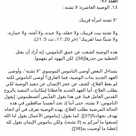
العدد 17
:
13. الوصية العاشرة: لا تشته :
"لا تشته امرأة قريبك.
ولا تشته بيت قريبك، ولا حقله، ولا عبده، ولا أمَته، ولا حماره،
ولا شيئًا مما لقريبك" (خر 20: 17، تث 5: 21).
هذه الوصية كشفت عن عمق الناموس، إنه أراد أن يقتل
الخطية من جذرها[36]، لكن اليهود لم يفهموا.
يتساءل البعض أوصى الناموس الموسوي "لا تشته"، وأوصى
العهد الجديد بذات الوصية، فما الفارق؟ أوصى الناموس لكنه
لم يعط العلاج، كشف عن عجز الإنسان عن تنفيذ الوصية لكي
يطلب العلاج، أما العهد الجديد فأعطانا إمكانيات التنفيذ بالروح
القدس العامل فينا. في هذا يقول القدِّيس أغسطينوس: [يقول
الناموس: لا تشته، حتى أننا إذ نجد أنفسنا ساقطين في هذه
الحالة المرضية نطلب العلاج. بهذه الوصية نعرف في أي اتجاه
نهدف بجهادنا![37]]. كما يقول: [بناموس الأعمال يقول لنا الله
إصنعوا ما آمركم به (لا تشته)، ولكن بناموس الإيمان نقول لله
إعطنا ما أوصيت به[38]].