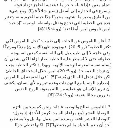
اتجاه معين فإذا قابله حاجز ما فبتعديه للحاجز تزداد قوته
ويسرع في انحداره إلى أسفل (يصير شلالاً قويًا). ومع شيء
من الفارق يصير ما نشتهيه محبوبًا جدًا حينما نُحرم منه، وتعتبر
هذه هي الخطية التي تخدع وتقتل بواسطة الوصية، "إذ حيث
ليس ناموس ليس أيضًا تعد" (رو 4: 15)[4].
2. أعلن الناموس عن الحاجة إلى طبيب: "دخل الناموس لكي
تكثر الخطية" (رو 5: 20). فبوجوده ظهر(الإنسان) مذنبًا ومرتبكًا
وفي حاجة لا إلى طبيب بل إلى الله نفسه كمعين له، يوجه
خطواته حتى لا تُسيطر عليه الخطية. صار لزامًا لكي يشفي أن
يُسلم نفسه لمعونة الرحمة الإلهية. وبهذا إذ تكثر الخطية يجب
أن تزداد النعمة جدًا (رو 5: 20)، ليس خلال استحقاق الخاطئ
لكن خلال تدخل الله الذي يُعينه"[5]. "في الحقيقة إن الناموس
بإصداره الوصايا مع التهديدات وعدم تبريره لأي إنسان، يكشف
أن تبرير الإنسان هو عطية من الله بمعونة الروح القدس...
متبررين مجانًا بنعمته (رو 3: 24)"[6].
3. الناموس صالح والوصية عادلة: ونحن كمسيحيين نلتزم
بالوصايا العشر (مع مراعاة السبت كرمز للأحد)، إذ يقول:
"الوصايا العشر نافعة ومفيدة لمن يعمل بها، بل ولا يستطيع
أحد أن ينعم بالحياة ما لم يحفظها"[7]. لكنها تعطي حزنًا