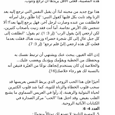
هذه المصيبة، فعلى الأقل يريدها أن ترجع وتتوب.
هذا نوع جديد من محبته لنا: أن يقبل النفس التي ترجع إليه بعد
الزنا وقد تابت بكل قلبها كقول النبي: "إذا طلّق رجل امرأته
فانطلقت من عنده وصارت لرجل آخر، فهل يرجع إليها بعد؟! ألا
تتنجس تلك الأرض نجاسة. أما أنت فقد زنيت بأصحاب كثيرين،
لكن ارجعي إليّ يقول الرب" (إر 3: 1). ثم يقول: "انطلقت إلى
كل جبل عالِ إلى كل شجرة خضراء وزنيت هناك فقلت بعدما
فعلتِ كل هذه ارجعي إليّ فلم ترجع" (إر 3: 7).
إذن الله الغيور، يبحث عنك ويشتهي أن ترتبط نفسك به
ويحفظك من الخطية ويقوِّمك ويؤدبك ويغضب عليك...
والخلاصة إن كان يستخدم إتجاهك نوعًا من الغيّرة فتيقن أنه
بالنسبة لك هو رجاء خلاصك[16].
أخيرًا فإن هذا الحب الزوجي الذي يربط النفس بعريسها قد
سحب قلوب الخطاة والزناة للتوبة، كما شد قلوب الكثيرين
لحياة البتولية والرهبنة، إذ رأوا في العريس السماوي ما يشبع
القلب بفيض. وقد احتل هذا "الحب" مركز الصدارة في
الكتابات الآبائية الروحية.
العدد 4- 6
:
5. الوصية الثانية: لا تصنع لك تمثالاً منحوتًا :