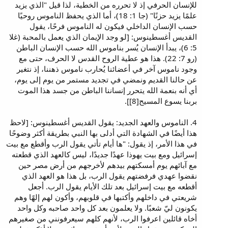
للإنسان الحرفي إذ لا تحرره من الخطية، لذا قيل "الذي يزيد
علمًا يزيد حزنًا" (جا 1: 18)، أما الذي يحفظ الناموس روحيًا
حسب الإنسان الداخلي فيكون له الناموس فرحًا، يقول
القديس أغسطينوس: [لو وجد الإيمان الذي يعمل بالمحبة (غلا
5: 6)، يبدأ الإنسان يُسر بناموس الله حسب الإنسان الباطن
(رو 7: 22). هذا هو عطية الروح القدس لا الحرف، حتى مع
وجود ناموس آخر في أعضائنا يُحارب ناموس ذهننا، إذ نتغير
عن حالنا القديم ونمضي في تجديد مستمر من يوم إلى يوم،
أي أنه بنعمة الله يتحرر إنساننا الباطن من جسد هذا الموت
بربنا يسوع المسيح[8]].
4. الناموس والعهد الجديد: يقول القديس أغسطينوس: [لاحظ
هذا أيضًا في الشهادة التي أدلى بها النبي بطريقة أكثر وضوحًا
في هذا الأمر، إذ يقول: "ها أيام تأتي يقول الرب وأقطع مع بيت
إسرائيل ومع بيت يهوذا عهدًا جديدًا، ليس كالعهد الذي قطعته
مع آبائهم يوم أمسكتهم بيدهم لأخرجهم من أرض مصر حين
نقضوا عهدي فرفضتهم يقول الرب، بل هذا هو العهد الذي
أقطعه مع بيت إسرائيل بعد تلك الأيام يقول الرب. أجعل
شريعتي في داخلهم وأكتبها في قلوبهم، وأكون لهم إلهًا وهم
يكونون ليّ شعبًا. ولا يعلمون بعد كل واحد صاحبه وكل واحد
أخاه قائلين اعرفوا الرب، لأنهم كلهم سيعرفونني من صغيرهم