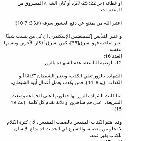
أو غطائه (خر 22: 25-27)، أو كان الشيء المسروق من
المقدسات.
اعتبر الله من يمتنع عن دفع العشور سرقة (غلا 3: 7-10)!
واعتبر القدِّيس إكليمنضس الإسكندري أن كل من ينسب شيئًا
لغير صاحبه فهو يسرق[35]، كمن يسرق أفكار الآخرين وينسبها
لنفسه.
العدد 16
:
12. الوصية التاسعة: عدم الشهادة بالزور :
الشهادة بالزور تعني الكذب، ويعتبر الشيطان "كذابًا أبو
الكذاب" (يو 8: 44)، فمن يكذب يعمل أعمال أبيه الشيطان.
لما كانت الشهادة الزور لها خطورتها على الجماعة وضعت
الشريعة، "على فم شاهدين أو ثلاثة تقدم كل كلمة" (تث 19:
15).
وقد اهتم الكتاب المقدس بالصمت المقدس، لأن كثرة الكلام
لا تخلو من معصية، والتسرع في الحديث قد يدفع الإنسان
للكذب بغير عمد.