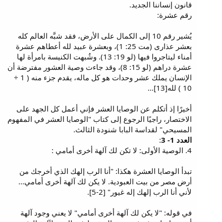
قانون إنساننا الجديد.
رقم عشرة:
يُشير رقم 10 إلى الكمال على الأرض، فقد شبَّه العالم كله
بعشر عذارى (مت 25: 1)، وبعشرة عبيد لله أعطاهم عشرة
أمناء ليتاجروا فيها (لو 19: 13). وشُبهت الكنيسة بامرأة لها
عشرة دراهم (لو 15: 8)، وقد جاءت وصية العشور مفترضة أن
الإنسان يملك عشر وحدات هو كل ماله، يقدم جزء منه ( 1 ÷
10 ) لله[13]...
أخيرًا إذ أتكلم عن الوصايا العشر فإني أعمل كل الجهد على
الاختصار، راجيًا الرجوع إلى كتاب "الوصايا العشر في المفهوم
المسيحي" لقداسة البابا شنودة الثالث.
العدد 1- 3
:
4. الوصية الأولى: لا تكن لك آلهة أخرى أمامي :
تبدأ الوصايا العشرة هكذا: "أنا الرب إلهك الذي أخرجك من
أرض مصر من بيت العبودية. لا يكن لك آلهة أخرى أمامي...
لأني أنا الرب إلهك إله غيور" [2-5].
في قوله: "لا يكن لك آلهة أخرى أمامي" لا يعني وجود آلهة