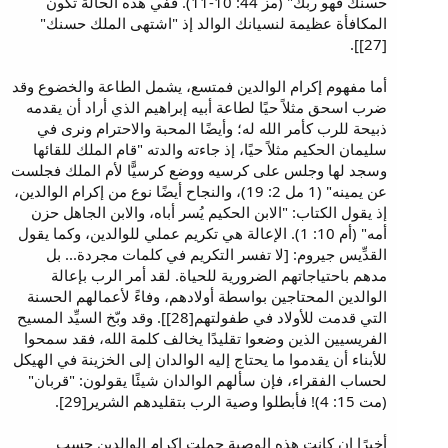
حسنك فهو ربك" (مز 44: 10-11). ففي هذه الحالة تكون
المكافأة عظيمة لنسيانك الوالد إذ "اشتهى الملك حسنك"
[27]].
أما مفهوم إكرام الوالدين فمتسع، يشمل الطاعة والخضوع وقد
ضرب اسحق مثلاً حيًا لطاعة أبيه إبراهيم الذي أراد أن يقدمه
ذبيحة للرب كأمر الله له؛ وأيضًا المحبة والاحترام ونرى في
سليمان الحكيم مثلاً حيًا، إذ جاءته والدته "قام الملك للقائها
وسجد لها وجلس على كرسيه ووضع كرسيًّا لأم الملك فجلست
عن يمينه" (1 مل 2: 19)، والنجاح أيضًا نوع من إكرام الوالدين،
إذ يقول الكتاب: "الابن الحكيم يُسر أباه، والابن الجاهل حزن
أمه" (أم 10: 1). الإعالة هي تكريم عملي للوالدين، وكما يقول
القدِّيس جيروم: [لا تفسر التكريم في كلمات مجردة... بل
مدهم باحتياجاتهم الضرورية للحياة. لقد أمر الرب بإعالة
الوالدين المحتاجين بواسطة أولادهم، وفاءً لأعمالهم الحسنة
التي قدمت للأولاد في طفولتهم[28]]. وقد وبّخ السيِّد المسيح
الفريسيين الذين وضعوا تقليدًا يخالف كلمة الله، فقد سمحوا
للأبناء أن يقدموا ما يحتاج إليه الوالدان إلى الخزينة في الهيكل
لحساب الفقراء، فإن سألهم الوالدان شيئًا يقولون: "قربان"
(مت 15: 4)! فأبطلوا وصية الرب بتقليدهم الشرير[29].
أخيرًا إن كانت هذه الوصية حملت إكرام الوالدين حسب