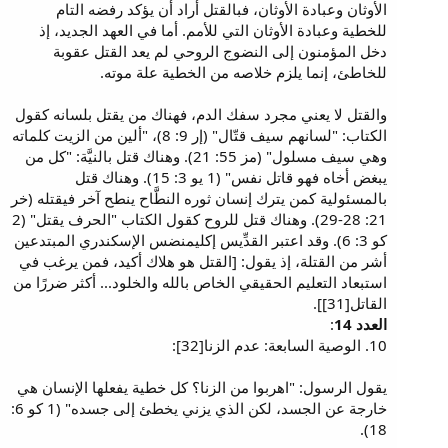
الأوثان وعبادة الأوثان، فبالقتل أراد أن يؤكد رفضه التام
للخطية وعبادة الأوثان التي للأمم. أما في العهد الجديد، إذ
دخل المؤمنون إلى النضوج الروحي لم يعد القتل عقوبة
للخاطئ، إنما يلزم خلاصه من الخطية علة موته.
والقتل لا يعني مجرد سفك الدم، فهناك من يقتل بلسانه كقول
الكتاب: "لسانهم سيف قتّال" (إر 9: 8)، "ألين من الزيت كلماته
وهي سيف مسلول" (مز 55: 21). وهناك قتل بالنيَّة: "كل من
يبغض أخاه فهو قاتل نفس" (1 يو 3: 15). وهناك قتل
بالمسئولية كمن يترك إنسان ثوره النطَّاح ينطح آخر فيقتله (خر
21: 28-29). وهناك قتل للروح كقول الكتاب "الحرف يقتل" (2
كو 3: 6). وقد اعتبر القدِّيس إكليمنضس الإسكندري المبتدعين
أشر من القتلة، إذ يقول: [القتل هو هلاك أكيد، فمن يرغب في
استبعاد التعليم الحقيقي الخاص بالله والخلود... أكثر ضررًا من
القاتل[31]].
العدد 14
:
10. الوصية السابعة: عدم الزنا[32]:
يقول الرسول: "اهربوا من الزنا؟ كل خطية يفعلها الإنسان هي
خارجة عن الجسد، لكن الذي يزني يخطئ إلى جسده" (1 كو 6:
18).