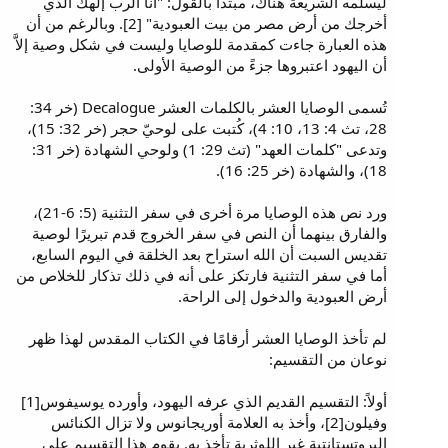
ليسلمه الشريعة هناك، مبتدأ بالقول: "أنا الرب إلهك الذي
أخرجك من أرض مصر من بيت العبودية" [2]. وبالرغم من أن
هذه العبارة جاءت كمقدمة للوصايا وليست في شكل وصية إلاَّ
أن اليهود اعتبروها جزءً من الوصية الأولى.
تُسمى الوصايا العشر بالكلمات العشر Decalogue (خر 34:
28، تث 4: 13، 10: 4)، كُتبت على لوحيّ حجر (خر 32: 15)،
وتدعى "كلمات العهد" (تث 29: 1) ولوحي الشهادة (خر 31:
18)، والشهادة (خر 25: 16).
ورد نص هذه الوصايا مرة أخرى في سفر التثنية (5: 6-21)،
والفارق بينهما أن النص في سفر الخروج قدم تبريرًا لوصية
تقديس السبت أن الله استراح بعد الخلقة في اليوم السابع،
أما في سفر التثنية فارتكز على أنه في ذلك تذكار للخلاص من
أرض العبودية والدخول إلى الراحة.
لم تأخذ الوصايا العشر أرقامًا في الكتاب المقدس لهذا ظهر
نوعان من التقسيم:
أولاً: التقسيم القديم الذي عرفه اليهود، وأورده يوسيفوس[1]
وفيلون[2]، وأخذ به العلامة أوريجانوس ولا تزال الكنائس
البروتستانتية غير اللوثرية تأخذ به. يقوم هذا التقسيم على