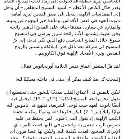
النحاسي ليرى خطيته قد تحولت إلى رماد تحت المذبح، عندئذ
يقدر خلال الكاهن الأعظم – السيد المسيح المخلص – أن يدخل
إلى المقدسات الإلهية، يدخل إلى صدر القدس ليرى أمامه
تابوت العهد في قدس الأقداس، ومائدة خبز الوجوه عن يمينه،
والمنارة عن يساره، مقدمًا حياته على المذبح الذهبي رائحة
بخور طيبة، يشتمها الآب رائحة سرور ورضى في المسيح
يسوع. خلال المذبح النحاسي دفع الدين لكي ندخل إلى برّ
المسيح في شركة معه نأكل خبز الملائكة ونستنير بالروح
القدس، ونرى الأمجاد الإلهية فوق الكاروبيم...
لقد هزّ المنظر أعماق نفس العلامة أوريجانوس فقال:
[ليبحث كل منا كيف يمكن أن يبني في داخله مسكنًا لله!
ليكن للنفس في أعماق القلب مذبحًا للبخور حتى تستطيع أن
تقول: نحن رائحة المسيح الذكية" (2 كو 2: 15). ليحمل فيه
أيضًا تابوت العهد حيث لوحي الشريعة، فيلهج في ناموس الله
نهارًا وليلاً (مز 1: 2). ليكن فكرها ذاته وتابوتًا ومكتبة تحفظ
الكتب الإلهية، إذ يقول النبي: طوبى لمن يحفظ في قلبه
ناموس الرب ليعمل به. ولتحمل في قلبها قسط المن، أي
الإدراك الصحيح العذب لكلمة الله. وليكن لها عصا هرون أي
التعليم الكهنوتي والتدقيق المستمر للتقوى. وفوق كل مجد