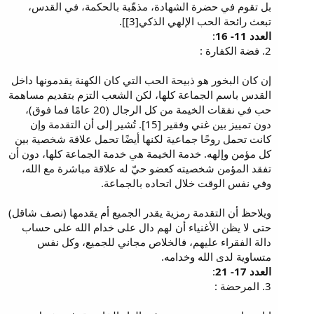
بل تقوم في حضرة الشهادة، مذهّبة بالحكمة، في القدس،
تبعث رائحة الحب الإلهي الذكي[3]].
العدد 11- 16
:
2. فضة الكفارة :
إن كان البخور هو ذبيحة الحب التي كان الكهنة يقدمونها داخل
القدس باسم الجماعة كلها، لكن الشعب التزم بتقديم مساهمة
حب في نفقات الخيمة من كل الرجال (20 عامًا فما فوق)،
دون تمييز بين غني وفقير [15]. تُشير إلى أن التقدمة وإن
كانت تحمل روحًا جماعية لكنها أيضًا تحمل علاقة شخصية بين
كل مؤمن وإلهه. خدمة الخيمة هي خدمة الجماعة كلها، دون أن
تفقد المؤمن شخصيته كعضو حيّ له علاقة مباشرة مع الله،
وفي نفس الوقت خلال اتحاده بالجماعة.
ويلاحظ أن التقدمة رمزية يقدر الجميع أم يقدمها (نصف شاقل)
حتى لا يظن الأغنياء أن لهم دال على خدام الله على حساب
دالة الفقراء عليهم، فالخلاص مجاني للجميع، وكل نفس
متساوية لدى الله وخدامه.
العدد 17- 21
:
3. المرحضة :