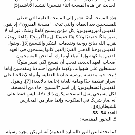
الحديث عن هذه المسحة أثناء تفسيرنا لنشيد الأناشيد[5].
هذه المسحة أيضًا تشير إلى المسحة العامة التي تعطى
للمسيحيين بعد العماد، والتي تدعى "مسحة الميرون"، إذ يقول
القديس أمبروسيوس: [كل مؤمن يمسح كاهنًا وملكًا، غير أنه لا
يصير ملكًا حقيقيًا ولا كاهنًا حقيقيًا بل ملكًا روحيًا وكاهنًا روحيًا،
يقرب الله ذبائح روحية وتقدمات الشكر والتسبيح[6]]. ويقول
القديس يوحنا الذهبي الفم: [الذين كانوا يمسحون في العهد
القديم إما كهنة وإما أنبياء أو ملوك. أما نحن المسيحيون
أصحاب العهد الجديد، فيجب أن نمسح لكي نصير ملوكًا
متسلطين على شهواتنا، وكهنة ذابحين أجسادنا ومقدسين إياها
ذبيحة حية مقدسة مرضية عبادتنا العقلية، وأنبياء لإطلاعنا على
أسرار عظيمة جدًا وهامة للغاية (خاصة بالأبدية) [7]. ويقول
القديس أغسطينوس: [إن اسم "المسيح" جاء من المسحة،
فكل مسيحي يقبل المسحة، يكون ذلك دلالة ليس فقط على
أنه صار شريكًا في الملكوت، وإنما صار من المحاربين
للشيطان[8]].
العدد 34- 38
:
5. البخور المقدسة :
كما تحدثنا عن النور (المنارة الذهبية) أنه لم يكن مجرد وسيلة