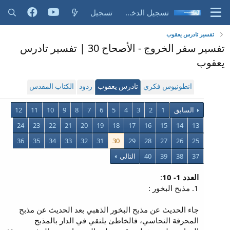
تسجيل الدخول
تسجيل
تفسير تادرس يعقوب
تفسير سفر الخروج - الأصحاح 30 | تفسير تادرس
يعقوب
انطونيوس فكري
تادرس يعقوب
ردود
الكتاب المقدس
السابق
1
2
3
4
5
6
7
8
9
10
11
12
24
23
22
21
20
19
18
17
16
15
14
13
36
35
34
33
32
31
30
29
28
27
26
25
37
38
39
40
التالي
العدد 1- 10
:
1. مذبح البخور :
جاء الحديث عن مذبح البخور الذهبي بعد الحديث عن مذبح
المحرقة النحاسي، فالخاطئ يلتقي في الدار بالمذبح