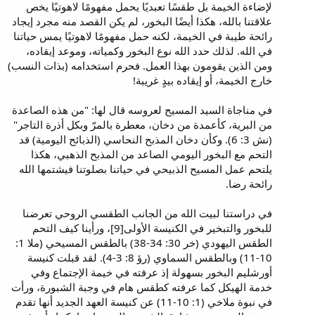
لإضاءة الخيمة بل طقسًا تعبديًا يحمل مفهومًا لاهوتيًا يخص
علاقتنا بالله، هكذا أيضًا البخور، لم يكن القصد منه مجرد إيجاد
رائحة طيبة في الخيمة، لكنه حمل مفهومًا لاهوتيًا يمس حياتنا
في الله. لذلك حدد الله نوع البخور وكمياته، وموعد إيقاده،
ومن الذين يقومون بهذا العمل. فحرم استخدامه (بذات النسب)
خارج الخيمة، أو إيقاده بيدٍ غريبة!
في مناجاة السيد المسيح لعروسه قال لها: "من هذه الصاعدة
من البرية، كأعمدة من دخان، معطرة بالمرّ وبكل أذرة التاجر"
(نش 3: 6). وكأن دخان المذبح النحاسي (الذبائح اليومية) قد
التحم مع البخور اليومي الصاعد من المذبح الذهبي، هكذا
يلتحم عمل المسيح الذبيحي في حياتنا بصلوتنا فيشتمها الله
رائحة رضا.
في دراستنا لبيت الله من الجانب الطقسي الروحي تعرضنا
للبخور والتبخير في الكنيسة الأولى[9]، ورأينا كيف التحم
الطقس اليهودي (خر 30: 34-38) بالطقس المسيحي (ملا 1:
10-11) وبالطقس السماوي (رؤ 8: 3-4). لقد قبلت كنيسة
أورشليم البخور بسهولة إذ عرفته في خيمة الإجتماع وفي
خدمة الهيكل كما عرفته كطقس هام في وجبة الشبورة، ورأت
في نبوة ملاخي (1: 10-11) عن كنيسة العهد الجديد أنها تقدم