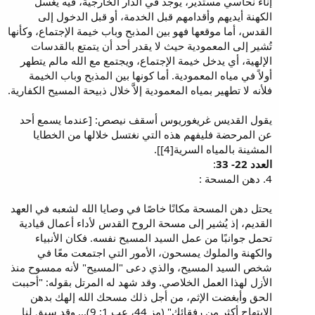
إناء نحاسي مستدير، يوجد في الدار الخارجية، فيه يغسل
الكهنة أيديهم وأقدامهم قبل الخدمة، أو قبل الدخول إلى
القدس، أما موقعها فهو بين المذبح وباب خيمة الإجتماع، وكأنها
تُشير إلى المعمودية حيث لا يقدر أحد أن يتمتع بالقدسات
الإلهية، أي يدخل خيمة الإجتماع، ويجتمع مع الله مالم يتطهر
أولاً في مياه المعمودية. أما كونها بين المذبح وباب الخيمة
فلأنه لا تطهير بمياه المعمودية إلاَّ خلال ذبيحة المسيح الكفارية.
يقول القديس غريغوريوس أسقف نيصص: [عندما يسمع أحد
عن المرحضة فليفهم هذه التي نغتسل خلالها من الخطايا
المشينة بالمياه السرية[4]].
العدد 22- 33
:
4. دهن المسحة :
يحتل دهن المسحة مكانًا خاصًا في وصايا الله لشعبه في العهد
القديم، إذ يُشير إلى مسحة الروح القدس لأداء أعمال قيادية
تحمل جوانبًا من عمل السيد المسيح نفسه. فكان الأنبياء
والكهنة والملوك يمسحون، الأمور التي اجتمعت معًا في
شخص السيد المسيح، والذي دعى "المسيح" لأنه ممسوح منذ
الأزل لهذا العمل الخلاصي. وقد شهد له المرتل بقوله: "أحببت
الحق وأبغضت الإثم، من أجل ذلك مسحك الله إلهك بدهن
الإبتهاج أكثر من رفقائك" (مز 44، عب 1: 9)... وقد سبق لنا