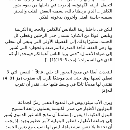
لتحمل الزينة الكهنوتية، إذ يوجد في داخلها من يقوم بدور
الكاهن... الذي يربطنا بالله، يسميه البعض القلب والبعض
يسميه حاسة العقل وآخرون يدعونه الفكر.
ليكن في داخلنا زينة الملابس كالكاهن والحجارة الكريمة
ونلبس أفودًا من الكتان؛ تنسدل حتى الرجلين وتغطي كل
الجسد، مشيرًا بذلك إلى الفضيلة الأولى التي ينبغي أن نتحلى
بها وهي العفة. لنأخذ الصدرة المرصعة بالحجارة التي تُشير
إلى ضياء الأعمال: "حتى يروا الناس أعمالكم فيمجدوا أباكم
الذي في السموات" (مت 5: 16)[1]...].
لنتحدث أيضًا عن مذبح البخور الداخلي، قائلاً: "النفس التي لا
تعطي لعينها نومًا حتى تجد موضعًا للرب إله يعقوب (مز 81: 4)
تقتني لها مذبحًا ثابتًا في وسط قلبها حتى تقدر أن تقرب
لله[2].
ويرى الأب ميثوديوس في المذبح الذهبي رمزًا لجماعة
البتوليين الأطهار في صدر الكنيسة يحملون رائحة المسيح
البتول الذكية، إذ يقول: [تسلمنا أن مذبح الله غير الدموي يُشير
إلى جماعة الأطهار، فتطهر البتولية كأمر عظيم وجيد، إذ يجب
أن تحفظ بلا دنس نقية تمامًا، ليس لها نصيب مع دنس الجسد،