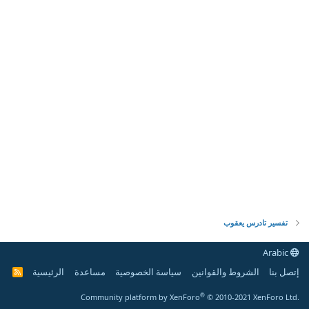
تفسير تادرس يعقوب
Arabic
إتصل بنا
الشروط والقوانين
سياسة الخصوصية
مساعدة
الرئيسية
R
S
S
®
Community platform by XenForo
© 2010-2021 XenForo Ltd.