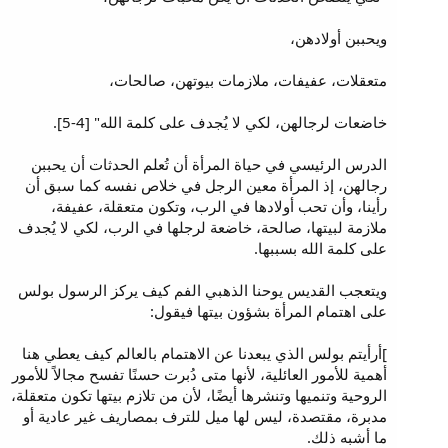
ويحببن أولادهن،
متعقلات، عفيفات، ملازمات بيوتهن، صالحات،
خاضعات لرجالهن، لكي لا يُجدف على كلمة الله" [4-5].
الدرس الرئيسي في حياة المرأة أن تُعلم الحدثات أن يحببن
رجالهن، إذ المرأة معين الرجل في خلاص نفسه كما سبق أن
رأينا، وأن تحب أولادها في الرب، وتكون متعقلة، عفيفة،
ملازمة لبيتها، صالحة، خاضعة لرجلها في الرب، لكي لا يُجدف
على كلمة الله بسببها.
ويتعجب القديس يوحنا الذهبي الفم كيف يركز الرسول بولس
على اهتمام المرأة بشؤون بيتها فيقول:
]أرأيتم بولس الذي يبعدنا عن الاهتمام بالعالم كيف يعطي هنا
أهمية للأمور العائلية، لأنها متى دُبرت حسنًا تفسح مجالاً للأمور
الروحية وتنميها وتنشرها أيضًا، لأن من تلازم بيتها تكون متعقلة،
مدبرة، مقتصدة، ليس لها ميل للترف بمصاريف غير عادية أو
ما أشبه ذلك.