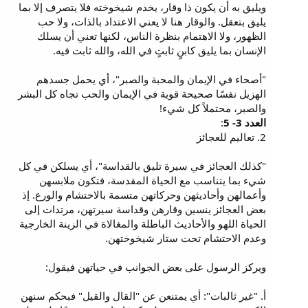
ويليق به أن يكون ذا وقار، يخدم شيخوخته فلا يتصرف إلا بما
يليق بتعقل. والوقار هنا لا يعني الاعتداد بالذات، ولا حب
الظهور، ولا الاهتمام بنظرة الناس، لكنها تعني أن يسلك
الإنسان بما يليق كابنٍ ثابتٍ في الله، والله ثابت فيه.
"أصحاء في الإيمان والمحبة والصبر"، أي يحمل جسدهم
الهزيل نفسًا صحيحة قوية في الإيمان والحب تجاه كل البشر
والصبر، محتملاً كل شيء!
العدد 3- 5
:
2. تعاليم للعجائز
"كذلك العجائز في سيرة تليق بالقداسة"، أي يسلكن في كل
شيء بما يتناسب مع الحياة المقدسة، فتكون ملابسهن
وأعمالهن وأحاديثهن وحركاتهن متسمة بالاحتشام والورع. إذ
بعض العجائز ينسين وقارهن وقداسة سيرتهن، مرتدات إلى
الحياة اللهو والأحاديث الباطلة والمغالاة في الزينة الخارجية
وعدم الاحتشام تحت ستار شيخوختهن.
ويركز الرسول على بعض الجوانب في حياتهن فيقول:
أ. "غير ثالبات": أي يمتنعن عن "القال والقيل" فبحكم سنهن