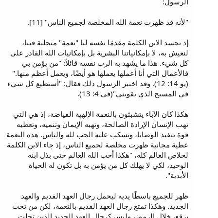
الرسول:
"لأنه قد ظهرت نعمة الله المخلصة لجميع الناس" [11].
إذ تجسد الابن الكلمة مقدمًا نفسه لنا "نعمة" متجلية فينا،
لنعيش به، لا بإمكانياتنا البشرية بل بإمكانيات الله القادر على
كل شيء. هذا ما يشهد به الرب نفسه قائلاً: "من يؤمن بي
فالأعمال التي أنا أعملها يعملها هو أيضًا، ويعمل أعظم منها."
(يو 14: 12). وقد اختبر الرسول ذلك فقال: "أستطيع كل شيء
في المسيح الذي يقويني"(فى 4: 13).
هكذا كان الآباء يتشبثون بالنعمة الإلهية الفياضة، إذ هي التي
تهب الإنسان الإرادة الصالحة، وتهبه الإيمان وتنميه، وتعطيه
قوة تنفيذ الوصايا، وتسكب عليه الحب لله والناس. هذه النعمة
عطية مجانية ظهرت مخلصة لجميع الناس، إذ جاء الابن الكلمة
لخلاص العالم كله، "هكذا أحب الله العالم حتى بذل ابنه
الوحيد، لكي لا يهلك كل من يؤمن به بل تكون له الحياة
الأبدية".
ظهر للجميع باسطًا يديه ليحمل رجال العهد القديم والعهد
الجديد. وهكذا تمتع رجال العهد القديم بالنعمة، لكن من تحت
برقع، خلال الرموز، وليس كرجال العهد الجديد الذين تجلت