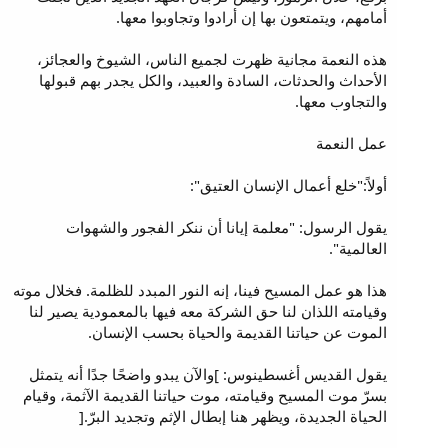
أمامهم، ويتمتعون بها إن أرادوا وتجاوبوا معها.
هذه النعمة مجانية ظهرت لجميع الناس، الشيوخ والعجائز،
الأحداث والحدثات، السادة والعبيد، والكل يجدر بهم قبولها
والتجاوب معها.
عمل النعمة
أولاً:"خلع أعمال الإنسان العتيق":
يقول الرسول: "معلمة إيانا أن ننكر الفجور والشهوات
العالمية".
هذا هو عمل المسيح فينا، إنه النور المبدد للظلمة. فخلال موته
وقيامته اللذان لنا حق الشركة معه فيها بالمعمودية يصير لنا
الموت عن حياتنا القديمة والحياة بحسب الإنسان.
يقول القديس أغسطينوس: ]والآن يبدو واضحًا جدًا أنه يتمثل
بسرّ موت المسيح وقيامته، موت حياتنا القديمة الآثمة، وقيام
الحياة الجديدة، ويظهر هنا إبطال الإثم وتجديد البرّ.[