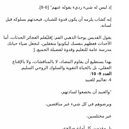
إذ ليس له شيء رديء يقوله عنهم" [6-8].
إنه كشاب يلزمه أن يكون قدوة للشبان، فيحدثهم بسلوكه قبل
لسانه.
يقول القديس يوحنا الذهبي الفم: ]فليُعلم العجائز الحدثات، أما
الأحداث فعظهم بنفسك ليكونوا متعقلين، لتجعل ضياء حياتك
مدرسة عامة للتعليم وقدوة لفضيلة الجميع. [
بهذا يستطيع أن يقاوم المضاد، لا بالمناقشات، ولا بالإقناع
العقلي، بل بالحياة التقوية والسلوك الروحي السليم.
العدد 9- 10
:
4. تعاليم للعبيد
"والعبيد أن يخضعوا لسادتهم،
ويرضوهم في كل شيء غير مناقضين،
غير مختلسين،
بل مقدمين كل أمانة صالحة،