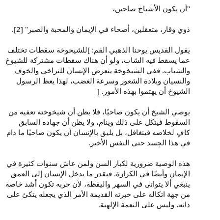
"أن يكون الأشياخ صاحين،
ذوي وقار، متعقلين، أصحاء في الإيمان والمحبة والصبر" [2].
يقول القديس يوحنا الذهبي الفم: ]للشيخوخة سقطات تختلف
عما يسقط فيه الشاب، ولو أن هناك سقطات مشتركة للشيوخ
والشباب. ففي الشيخوخة يتعرض الإنسان للتراخي والخوف
والنسيان وبلادة الشعور وسرعة الغضب، لهذا يعظ الرسول
الشيوخ أن يهتموا بهذه الأمور. [
يوصي الشيخ أن يكون صاحيًا، فلا يظن أن شيخوخته تعفيه من
السقوط فيتكل على ذلك وينام، ولا يظن أن جهاده السابق
كافٍ لخلاصه فيتغافل، بل يليق بالإنسان أن يكون صاحيًا ما دام
في هذا الجسد حتى النفس الأخير.
هذه الوصية ضرورية لكبار السن ولمن عاش سنوات كثيرة في
الإيمان وأيضًا في الكرازة. فبقدر ما يدخل الإنسان إلى العمق
ينبغي ألا يتوانى في السهر واليقظة، لأن حربه تكون أشد خاصة
من جهة اتكاله على خبرته القديمة الأمر الذي يجعله يتكئ على
ذاته، وليس على النعمة الإلهية.