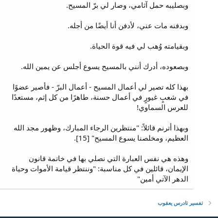
وبصليبه حمل آثامي، وصار لي برّ المسيح.
وبدفنه مات عني، لأدفن أنا أيضًا من أجله.
وبقيامته وُهب لي فيه قوة الحياة.
وبصعوده، أدرك أنني بالمسيح يسوع أجلس عن يمين الله.
بهذا كله تصير لي أعمال المسيح - أعمال البرّ - فأصير عضوًا
في شعبٍ غيورٍ في أعمال حسنة، طاهرًا من كل إثم، مستعدًا
للعرس السماوي!
وبهذا أترنم قائلاً: "منتظرين الرجاء المبارك، وظهور مجد الله
العظيم، ومخلصنا يسوع المسيح" [15].
وهذه هي نفس العبارة التي نصلي بها في خاتمة قانون
الإيمان، قائلين في كل مناسبة: "وننتظر قيامة الأموات وحياة
الدهر الآتي أمين"
تفسير تادرس يعقوب