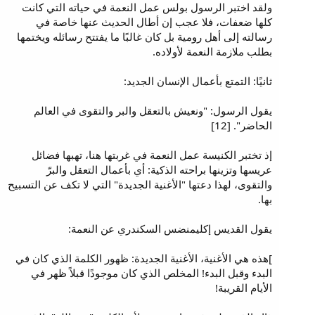
ولقد اختبر الرسول بولس عمل النعمة في حياته التي كانت
كلها ضعفات، فلا عجب إن أطال الحديث عنها خاصة في
رسالته إلى أهل رومية بل كان غالبًا ما يفتتح رسائله ويختمها
بطلب ملازمة النعمة لأولاده.
ثانيًا: التمتع بأعمال الإنسان الجديد:
يقول الرسول: "ونعيش بالتعقل والبر والتقوى في العالم
الحاضر". [12]
إذ تختبر الكنيسة عمل النعمة في غربتها هنا، تهبها فضائل
عريسها وتزينها براحته الذكية: أي بأعمال التعقل والبرّ
والتقوى، لهذا دعتها "الأغنية الجديدة" التي لا تكف عن التسبيح
بها.
يقول القديس إكليمنضس السكندري عن النعمة:
]هذه هي الأغنية، الأغنية الجديدة: ظهور الكلمة الذي كان في
البدء وقبل البدء! المخلص الذي كان موجودًا قبلاً ظهر في
الأيام القريبة!