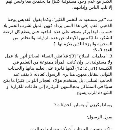
الكبير مع عدم وجود مسئولية كثيرًا ما يجتمعن معًا وليس لهم
إلا ثلب الناس وإدانتهم.
ب. "غير مستعبدات للخمر الكثير": وكما يقول القديس يوحنا
الذهبي الفم: [في هذا السن يزداد فيهن الميل لشرب الخمر بلا
حساب. لهذا يركز نصحه على هذه الناحية حتى يقطع كل فرصة
للسُكر، طالبًا منهن الابتعاد عن هذه الرذيلة، والتخلص من
السخرية والهزء اللذين يلازمانها. [
العدد 3- 5
:
3. "معلمات الصلاح" [3]: فلا تظن النساء العجائز أنهن بلا عمل
ولا مسئولية، بل وإن كانت المرأة ممنوعة من التعليم في
الكنيسة (1تي 2: 12) لكنها قادرة على تعليم بناتها والحدثات
اللواتي تتقابل معهن. هنا نرى الرسول كعادته لا يقف عند
الجانب السلبي، بل يستخدم هؤلاء العجائز اللواتي كثيرًا ما يكن
سببًا في المشاكل بمجالسهن الثرثارة إلى طاقات للكرازة أو
الشهادة للرب يسوع.
وبماذا يكرزن أو يعملن الحديثات؟
يقول الرسول:
"لكي ينصحن الحدثات أن يكن محبات لرجالهن،