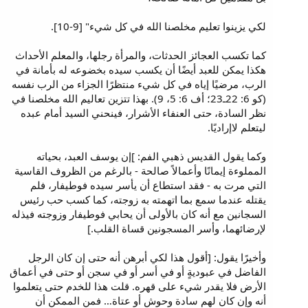
لكي يزينوا تعليم مخلصنا الله في كل شيء" [9-10].
كما تكسب العجائز الحدثات، والمرأة رجلها، والمعلم الأحداث
هكذا يمكن للعبد أيضًا أن يكسب سيده بخضوعه له بأمانة في
الرب، مرضيًا إياه في كل شيء منتظرًا الجزاء من الرب نفسه
(كو 6: 22ـ23؛ أف 6: 5، 9). بهذا تتزين تعاليم الله مخلصنا في
نظر السادة، حتى العنفاء الأشرار، فينحني السيد أمام عبده
ليتعلم لاإراديًا.
وكما يقول القديس ذهبي الفم: ]إن يوسف العبد، بحياته
المملوءة إيمانًا وأعمالاً صالحة - بالرغم من الظروف القاسية
التي مرت به - فقد استطاع أن يأسر سيده فوطيفار، فلم
يقتله عندما سمع بما اتهمته به زوجته، كما كسب حب رئيس
السجانين مع أنه كان بالأولى أن يحابي فوطيفار وزوجته فيذله
لإرضائهما، وأسر المسجونين قساة القلب.]
وأخيرًا يقول: [أقول هذا لكي أبرهن أنه حتى إن كان الرجل
الفاضل في عبوديةٍ أو في أسر أو في سجن أو حتى في أعماق
الأرض فلا يقدر شيء على قهره. قلت هذا للخدم حتى يتعلموا
أنه وإن كان لهم سادة وحوش أو عتاة… فمن الممكن أن