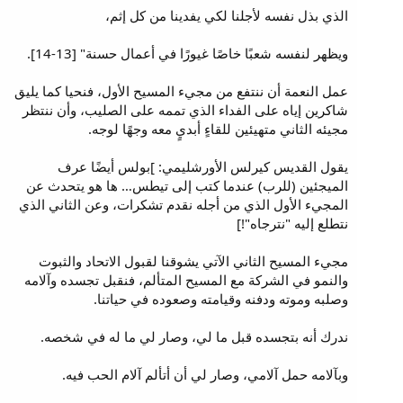
الذي بذل نفسه لأجلنا لكي يفدينا من كل إثم،
ويظهر لنفسه شعبًا خاصًا غيورًا في أعمال حسنة" [13-14].
عمل النعمة أن ننتفع من مجيء المسيح الأول، فنحيا كما يليق
شاكرين إياه على الفداء الذي تممه على الصليب، وأن ننتظر
مجيئه الثاني متهيئين للقاءٍ أبديٍ معه وجهًا لوجه.
يقول القديس كيرلس الأورشليمي: ]بولس أيضًا عرف
الميجئين (للرب) عندما كتب إلى تيطس… ها هو يتحدث عن
المجيء الأول الذي من أجله نقدم تشكرات، وعن الثاني الذي
نتطلع إليه "نترجاه"!]
مجيء المسيح الثاني الآتي يشوقنا لقبول الاتحاد والثبوت
والنمو في الشركة مع المسيح المتألم، فنقبل تجسده وآلامه
وصلبه وموته ودفنه وقيامته وصعوده في حياتنا.
ندرك أنه بتجسده قبل ما لي، وصار لي ما له في شخصه.
وبآلامه حمل آلامي، وصار لي أن أتألم آلام الحب فيه.