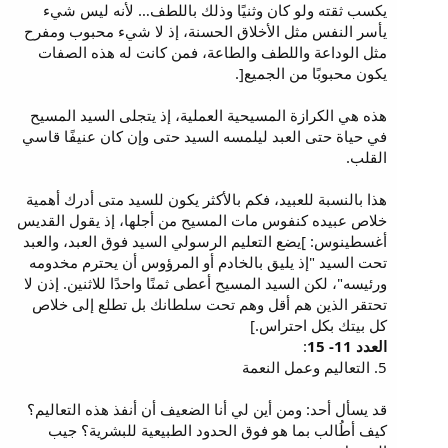
يكسب ثقته ولو كان وثنيًا وذلك باللطف… لأنه ليس شيء
يأسر النفس مثل الأخلاق الحسنة، إذ لا شيء محبوب ومفرح
مثل الوداعة واللطف والطاعة، فمن كانت له هذه الصفات
يكون محبوبًا من الجميع[.
هذه هي الكرازة المسيحية العملية، إذ يتجلى السيد المسيح
في حياة حتى العبد ليلمسه السيد حتى وإن كان عنيفًا قاسي
القلب.
هذا بالنسبة للعبيد، فكم بالأكثر يكون للسيد متى أدرك أهمية
خلاص عبيده كنفوس مات المسيح من أجلها، إذ يقول القديس
أغسطينوس: ]يضع التعليم الرسولي السيد فوق العبد، والعبد
تحت السيد "إذ يليق بالخادم أو المرؤوس أن يحترم مخدومه
ورئيسه"، لكن السيد المسيح أعطى ثمنًا واحدًا للاثنين. إذن لا
تحتقر الذين هم أقل وهم تحت سلطانك بل تطلع إلى خلاص
كل بيتك بكل احتراس.]
العدد 11- 15
:
5. التعاليم وعمل النعمة
قد يسأل أحد: ومن أين لي أنا الضعيف أن أنفذ هذه التعاليم؟
كيف أطُالب بما هو فوق الحدود الطبيعية للبشرية؟ جيب