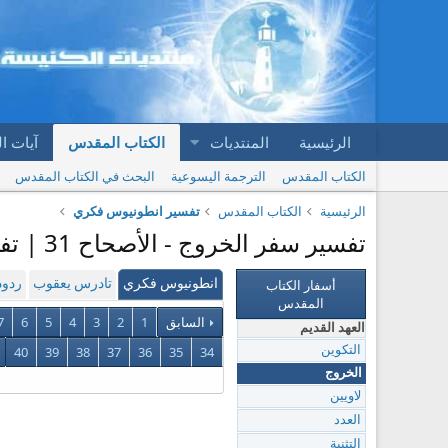
الرئيسية
المنتديات
الكتاب المقدس
آيات ا
الكتاب المقدس
الترجمة اليسوعية
البحث في الكتاب المقدس
الرئيسية
الكتاب المقدس
تفسير انطونيوس فكري
تفسير سفر الخروج - الأصحاح 31 | تفسير انطونيوس فكري
أسفار الكتاب
انطونيوس فكري
تادرس يعقوب
ردود
المقدس
السابق
1
2
3
4
5
6
7
العهد القديم
40
39
38
37
36
35
34
التكوين
الخروج
لاويين
العدد
التثنية