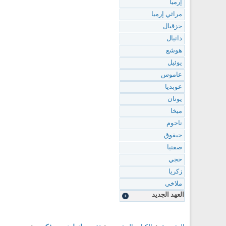
إرميا
مراثي إرميا
حزقيال
دانيال
هوشع
يوئيل
عاموس
عوبديا
يونان
ميخا
ناحوم
حبقوق
صفنيا
حجي
زكريا
ملاخي
العهد الجديد