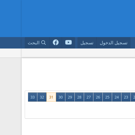
تسجيل الدخول
تسجيل
البحث
33
32
31
30
29
28
27
26
25
24
23