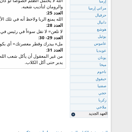
الله لا يحتمل الظلم خصوصاً لو كان
إرميا
والرومان لتأديب شعبه.
مراثي إرميا
العدد 25
:
حزقيال
الله يمنع الربا ولاحظ أنه في تلك ا
دانيال
العدد 28
:
هوشع
لا تلعن= لا تقل سوءاً في رئيس في
العدد 29- 30
:
يوئيل
ملء بيدرك وقطر معصرتك= أي بكورهما
عاموس
العدد 31
:
عوبديا
من غير المعقول أن يأكل شعب الله
يونان
يدبر حتى أكل الكلاب.
ميخا
ناحوم
حبقوق
صفنيا
حجي
زكريا
ملاخي
العهد الجديد