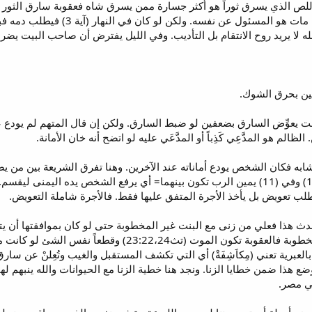
ر لأن صاحبه يستفيد بأجرته [2] اللص الذي يسرق ثوراً هو أكثر جسارة ممن يسرق شاه فعقوبة سار
صاحب البيت في حل أن يضربه وإن ما
له لا يريد روح الانتقام بل التأديب. وفي الليل يفترض أن صاحب البيت يضر
 يعوِّض السارق بضعفين لو ضبط السارق. ولكن إن قال المتهم لم يودع ع
لم هو المدَّعِي كَذِباً أو المدَّعَي عليه لو اتضح أنه خان الأمانة.
طلب تعويض بل يأخذ الأجرة المتفق عليها فقط. فالأجرة شاملة التعويض.
حدث هذا فعلي من زنى مع البنت غير المخطوبة حتى لو كان بموافقتها أن يتز
التعويض. أما لو زنى رجل مع بنت مخطوبة فالعقوبة تكون 
العبرية تعني (مِكاَشِفَةْ) أي التي تكشف المستقبل والغيب وتُعِلنْ عن س
ضع هذا ضمن خطايا الزنا. ونجد هنا خطية الزنا مع الحيوانات والله ينبهم
ي مصر.