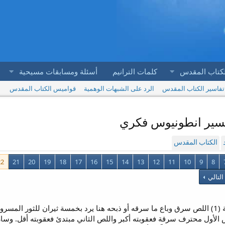
لكتاب المقدس
كلمات الترانيم
أسئلة ومسابقات مسيحية
تفاسير الكتاب المقدس
الرد على الشبهات الوهمية
قواميس الكتاب المقدس
الكتاب المقدس
22
21
20
19
18
17
16
15
14
13
12
11
10
9
8
التالي