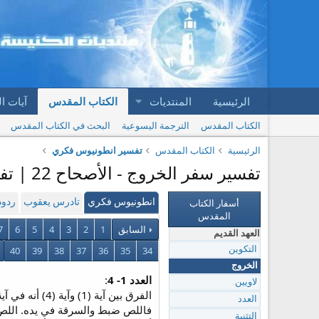
الرئيسية
المنتديات
الكتاب المقدس
آيات ا
الكتاب المقدس
الترجمة اليسوعية
البحث في الكتاب المقدس
الرئيسية
الكتاب المقدس
تفسير انطونيوس فكري
تفسير سفر الخروج - الأصحاح 22 | تفسير انطونيوس فكري
أسفار الكتاب
انطونيوس فكري
تادرس يعقوب
ردود
المقدس
السابق
1
2
3
4
5
6
7
العهد القديم
40
39
38
37
36
35
34
التكوين
الخروج
العدد 1- 4
:
لاويين
العدد
التثنية