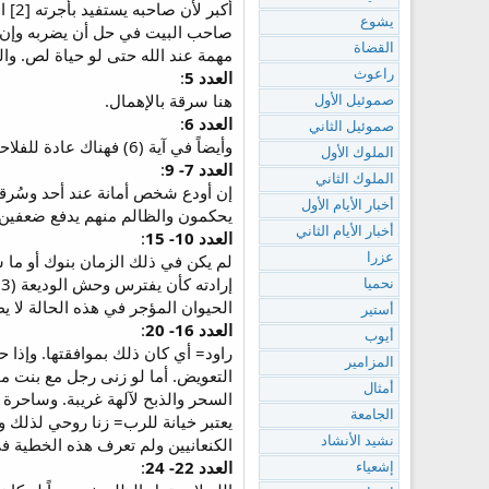
أكب
يشوع
القضاة
مهمة عند الله حتى لو حياة لص. وال
العدد 5
:
راعوث
هنا سرقة بالإهمال.
صموئيل الأول
العدد 6
:
صموئيل الثاني
وأيضاً في آية (6) فهناك عادة للفلاحين بحرق الشوك.
الملوك الأول
العدد 7- 9
:
الملوك الثاني
إن أودع شخص أمانة عند أحد وسُرقت
أخبار الأيام الأول
يحكمون والظالم منهم يدفع ضعفين. الظا
أخبار الأيام الثاني
العدد 10- 15
:
عزرا
نحميا
الحيوان المؤجر في هذه الحالة لا ي
أستير
العدد 16- 20
:
أيوب
راود= أي كان ذلك بموافقتها. وإذا 
المزامير
أمثال
السحر والذبح لآلهة غريبة. وساحرة ب
الجامعة
يعتبر خيانة للرب= زنا روحي لذلك و
الكنعانيين ولم تعرف هذه الخطية ف
نشيد الأنشاد
العدد 22- 24
:
إشعياء