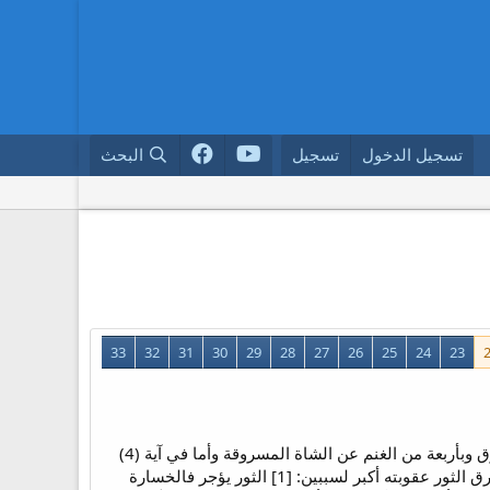
تسجيل الدخول
تسجيل
البحث
33
32
31
30
29
28
27
26
25
24
23
الفرق بين آية (1) وآية (4) أنه في آية (1) اللص سرق وباع ما سرقه أو ذبحه هنا يرد بخمسة ثيران للثور المسروق وبأربعة من الغنم عن الشاة المسروقة وأما في آية (4)
فاللص ضبط والسرقة في يده. اللص الأول محترف سرقة فعقوبته أكبر واللص الثاني مبتدئ فعقوبته أقل. وسارق الثور عقوبته أكبر لسببين: [1] الثور يؤجر فالخسارة