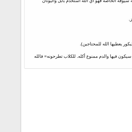
 سيوفه الخاصة فهو أي الله استخدم بابل واليونان
.
ور يعطيها الله للمحتاجين).
كون فيها والدم ممنوع أكله. للكلاب تطرحونه= فالله