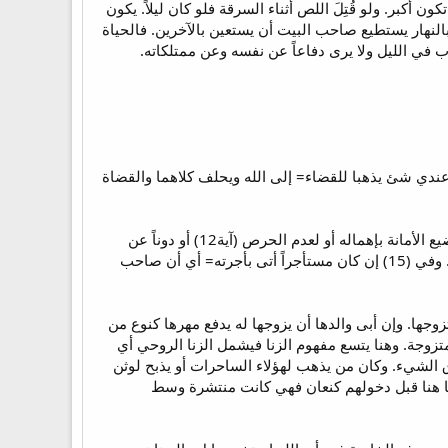
ق الثور تكون أكبر. ولو قُتِلَ اللص أثناء السرقة فلو كان ليلاً. يكون
ت هو المسئول عن نفسه. ولكن لو كان في النهار (آية 3) فيطلب دمه فبالنهار يستطيع صاحب البيت أن يستعين بالآخرين. فالحياة
ب في الليل ولا يرى دفاعاً عن نفسه وعن ممتلكاته.
ندي شئ يذهبا للقضاء= إلى الله ويحلف كلاهما والقضاة
لم يكن في ذلك الزمان بنوك أو ما شابه فكان الشخص يودع أماناته عند الآخرين. وهنا تفرق الشريعة بين من يضيع الأمانة بإهماله أو لعدم الحرص (آية12) أو دوناً عن
إرادته كأن يفترس وحش الوديعة (13) وفي (11) يمين الرب تكون بينهما= أي يرفع الشخص يده اليمنى ليقسم. وفي (15) إن كان مستأجراً أتى بأجرته= أي أن صاحب
وجها. وإن أبى والدها أن يزوجها له يدفع مهرها كنوع من
الموت (تث23:22،24) وقطعاً نفس الشئ لو كانت متزوجة. وهنا يتسع مفهوم الزنا فيشمل الزنا الروحي أي
ارق الشيء. وكان من يذهب لهؤلاء الساحرات أو يذبح لوثن
 لها هنا قبل دخولهم كنعان فهي كانت منتشرة وسط