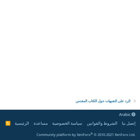
الرد على الشبهات حول الكتاب المقدس
Arabic
إتصل بنا
الشروط والقوانين
سياسة الخصوصية
مساعدة
الرئيسية
R
S
S
®
Community platform by XenForo
© 2010-2021 XenForo Ltd.