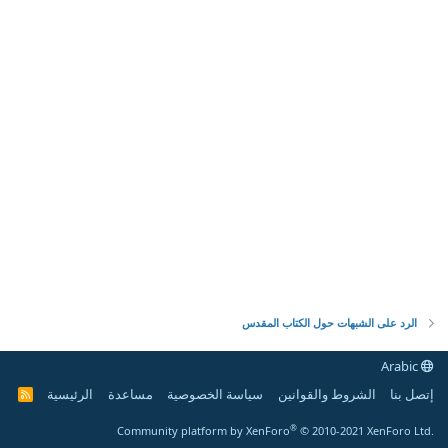
الرد على الشبهات حول الكتاب المقدس
Arabic
إتصل بنا
الشروط والقوانين
سياسة الخصوصية
مساعدة
الرئيسية
R
S
S
®
Community platform by XenForo
© 2010-2021 XenForo Ltd.