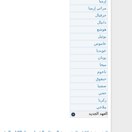
إرميا
مراثي إرميا
حزقيال
دانيال
هوشع
يوئيل
عاموس
عوبديا
يونان
ميخا
ناحوم
حبقوق
صفنيا
حجي
زكريا
ملاخي
العهد الجديد