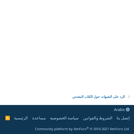
الرد على الشبهات حول الكتاب المقدس
Arabic
إتصل بنا
الشروط والقوانين
سياسة الخصوصية
مساعدة
الرئيسية
R
S
S
®
Community platform by XenForo
© 2010-2021 XenForo Ltd.