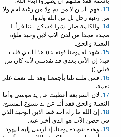
باسمه فقد مكنهم أن يصيروا أبناء الله:
13
. فهم الذين لا من دم ولا من رغبة لحم ولا
من رغبة رجل بل من الله ولدوا.
14
. والكلمة صار بشرا فسكن بيننا فرأينا
مجده مجدا من لدن الآب لابن وحيد ملؤه
النعمة والحق.
15
. شهد له يوحنا فهتف: (( هذا الذي قلت
فيه: إن الآتي بعدي قد تقدمني لأنه كان من
قبلي )).
16
. فمن ملئه نلنا بأجمعنا وقد نلنا نعمة على
نعمة.
17
. لأن الشريعة أعطيت عن يد موسى وأما
النعمة والحق فقد أتيا عن يد يسوع المسيح.
18
. إن الله ما رآه أحد قط الابن الوحيد الذي
في حضن الآب هو الذي أخبر عنه.
19
. وهذه شهادة يوحنا، إذ أرسل إليه اليهود