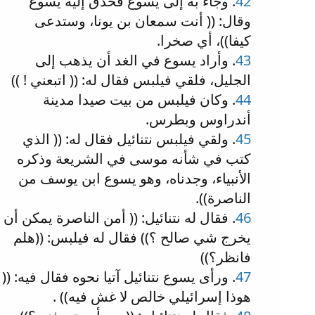
42
. وجاء به إلى يسوع فحدق إليه يسوع
وقال: (( أنت سمعان بن يونا، وستدعى
كيفا))، أي صخرا.
43
. وأراد يسوع في الغد أن يذهب إلى
الجليل، فلقي فيلبس فقال له: (( اتبعني ! ))
44
. وكان فيلبس من بيت صيدا مدينة
أندراوس وبطرس.
45
. ولقي فيلبس نتنائيل فقال له: (( الذي
كتب في شأنه موسى في الشريعة وذكره
الأنبياء، وجدناه، وهو يسوع ابن يوسف من
الناصرة)).
46
. فقال له نتنائيل: (( أمن الناصرة يمكن أن
يخرج شي صالح ؟)) فقال له فيلبس: ((هلم
فانظر؟))
47
. ورأى يسوع نتنائيل آتيا نحوه فقال فيه: ((
هوذا إسرائيلي خالص لا غش فيه)) .