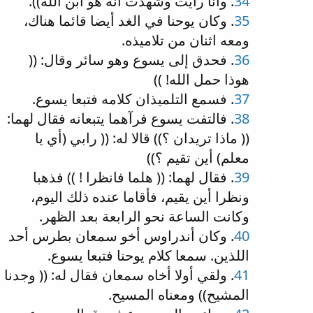
34
. وأنا رأيت وشهدت أنه هو ابن الله)).
35
. وكان يوحنا في الغد أيضا قائما هناك،
ومعه اثنان من تلاميذه.
36
. فحدق إلى يسوع وهو سائر وقال: ((
هوذا حمل الله! ))
37
. فسمع التلميذان كلامه فتبعا يسوع.
38
. فالتفت يسوع فرآهما يتبعانه فقال لهما:
(( ماذا تريدان ؟)) قالا له: (( رابي (أي يا
معلم) أين تقيم ؟))
39
. فقال لهما: (( هلما فانظرا ! )) فذهبا
ونظرا أين يقيم، فأقاما عنده ذلك اليوم،
وكانت الساعة نحو الرابعة بعد الظهر.
40
. وكان أندراوس أخو سمعان بطرس أحد
اللذين. سمعا كلام يوحنا فتبعا يسوع.
41
. ولقي أولا أخاه سمعان فقال له: (( وجدنا
المشيح)) ومعناه المسيح.