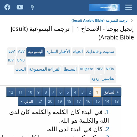
ترجمة اليسوعية (Jesuit Arabic Bible)
إنجيل يوحنا - الأصحاح 1 | ترجمة اليسوعية (Jesuit
Arabic Bible)
ESV
ASV
سميث و فاندايك
الحياة
الأخبار السارة
اليسوعية
KJV
GNB
Vulgate
NIV
NKJV
البشيطا
القراءة المسموعة
البحث
تفاسير
ردود
السابق
1
2
3
4
5
6
7
8
9
10
11
12
13
14
15
16
17
18
19
20
21
التالي
1
. في البدء كان الكلمة والكلمة كان لدى
الله والكلمة هو الله.
2
. كان في البدء لدى الله.