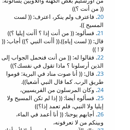
من أورشليم بعض الكهنة واللاويين يسألونه:
(( من أنت ؟))
20
. فاعترف ولم ينكر، اعترف: (( لست
المسيح )).
21
. فسألوه: (( من أنت إذا ؟ أأنت إيليا ؟))
قال: (( لست إياه)).(( أأنت النبي ؟)) أجاب: ((
لا ! ))
22
. فقالوا له: (( من أنت فنحمل الجواب إلى
الذين أرسلونا ؟ ماذا تقول في نفسك؟))
23
. قال: (( أنا صوت مناد في البرية: قوموا
طريق الرب. كما قال النبي أشعيا)).
24
. وكان المرسلون من الفريسيين،
25
. فسألوه أيضا: (( إذا لم تكن المسيح ولا
إيليا ولا النبي، فلم تعمد إذا؟))
26
. أجابهم يوحنا: (( أنا أعمد في الماء،
وبينكم من لا تعرفونه،