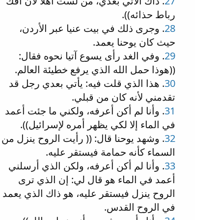
27
. ذاك الآتي بعدي، من لست أهلا لأن أفك
رباط حذائه)).
28
. وجرى ذلك في بيت عنيا عبر الأردن،
حيث كان يوحنا يعمد.
29
. وفي الغد رأى يسوع آتيا نحوه فقال:
((هوذا حمل الله الذي يرفع خطيئة العالم.
30
. هذا الذي قلت فيه: يأتي بعدي رجل قد
تقدمني لأنه كان من قبلي.
31
. وأنا لم أكن أعرفه، ولكني ما جئت أعمد
في الماء إلا لكي يظهر أمره لإسرائيل)).
32
. وشهد يوحنا قال: (( رأيت الروح ينزل من
السماء كأنه حمامة فيستقر عليه.
33
. وأنا لم أكن أعرفه، ولكن الذي أرسلني
أعمد في الماء هو قال لي: إن الذي ترى
الروح ينزل فيستقر عليه، هو ذاك الذي يعمد
في الروح القدس.