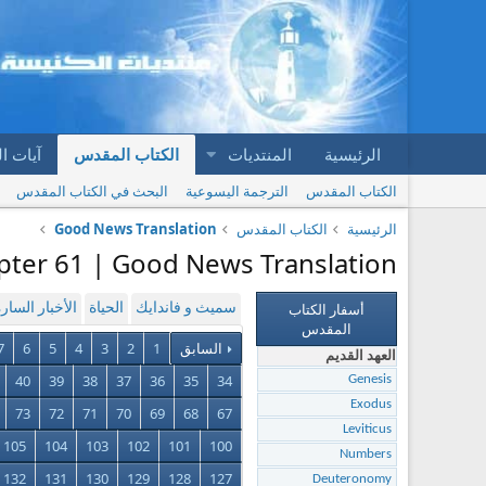
الرئيسية
المنتديات
الكتاب المقدس
آيات ا
الكتاب المقدس
الترجمة اليسوعية
البحث في الكتاب المقدس
الرئيسية
الكتاب المقدس
Good News Translation
pter 61 | Good News Translation
أسفار الكتاب
سميث و فاندايك
الحياة
الأخبار السار
المقدس
السابق
1
2
3
4
5
6
7
العهد القديم
40
39
38
37
36
35
34
Genesis
Exodus
73
72
71
70
69
68
67
Leviticus
105
104
103
102
101
100
Numbers
132
131
130
129
128
127
Deuteronomy