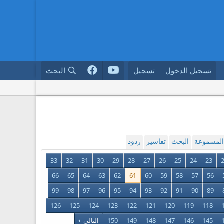
تسجيل الدخول
تسجيل
البحث
 المسموعة
البحث
تفاسير
ردود
33
32
31
30
29
28
27
26
25
24
23
66
65
64
63
62
61
60
59
58
57
56
99
98
97
96
95
94
93
92
91
90
89
126
125
124
123
122
121
120
119
118
145
146
147
148
149
150
التالي