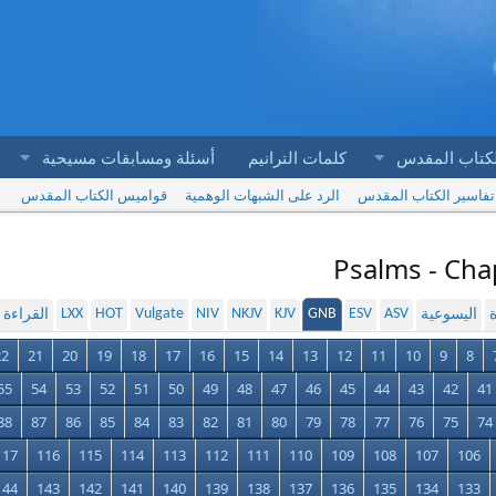
لكتاب المقدس
كلمات الترانيم
أسئلة ومسابقات مسيحية
تفاسير الكتاب المقدس
الرد على الشبهات الوهمية
قواميس الكتاب المقدس
Psalms - Cha
LXX
HOT
Vulgate
NIV
NKJV
KJV
GNB
ESV
ASV
ة
اليسوعية
القراءة
22
21
20
19
18
17
16
15
14
13
12
11
10
9
8
55
54
53
52
51
50
49
48
47
46
45
44
43
42
41
88
87
86
85
84
83
82
81
80
79
78
77
76
75
74
117
116
115
114
113
112
111
110
109
108
107
106
144
143
142
141
140
139
138
137
136
135
134
133