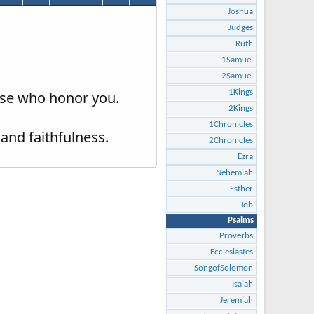
Joshua
Judges
Ruth
1Samuel
2Samuel
1Kings
ose who honor you.
2Kings
1Chronicles
and faithfulness.
2Chronicles
Ezra
Nehemiah
Esther
Job
Psalms
Proverbs
Ecclesiastes
SongofSolomon
Isaiah
Jeremiah