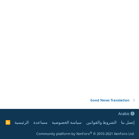
Good News Translation
Arabic
إتصل بنا
الشروط والقوانين
سياسة الخصوصية
مساعدة
الرئيسية
R
S
S
®
Community platform by XenForo
© 2010-2021 XenForo Ltd.