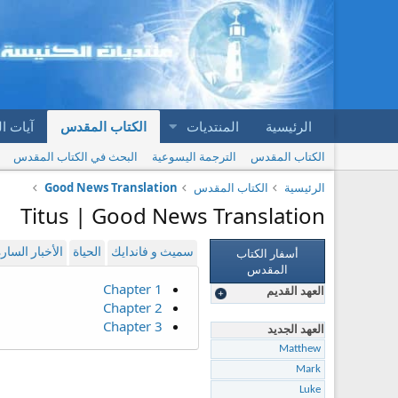
الرئيسية
المنتديات
الكتاب المقدس
آيات ا
الكتاب المقدس
الترجمة اليسوعية
البحث في الكتاب المقدس
الرئيسية
الكتاب المقدس
Good News Translation
Titus | Good News Translation
أسفار الكتاب
سميث و فاندايك
الحياة
الأخبار السار
المقدس
Chapter 1
العهد القديم
Chapter 2
Chapter 3
العهد الجديد
Matthew
Mark
Luke