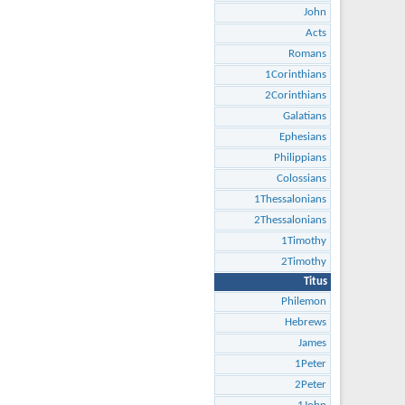
John
Acts
Romans
1Corinthians
2Corinthians
Galatians
Ephesians
Philippians
Colossians
1Thessalonians
2Thessalonians
1Timothy
2Timothy
Titus
Philemon
Hebrews
James
1Peter
2Peter