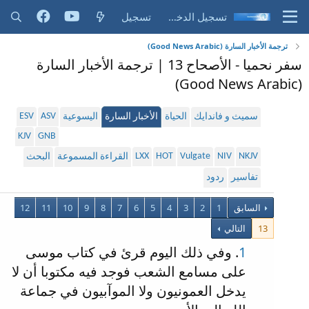
تسجيل الدخول
تسجيل
ترجمة الأخبار السارة (Good News Arabic)
سفر نحميا - الأصحاح 13 | ترجمة الأخبار السارة
(Good News Arabic)
ESV
ASV
سميث و فاندايك
الحياة
الأخبار السارة
اليسوعية
KJV
GNB
LXX
HOT
Vulgate
NIV
NKJV
القراءة المسموعة
البحث
تفاسير
ردود
السابق
1
2
3
4
5
6
7
8
9
10
11
12
13
التالي
1
. وفي ذلك اليوم قرئ في كتاب موسى
على مسامع الشعب فوجد فيه مكتوبا أن لا
يدخل العمونيون ولا الموآبيون في جماعة