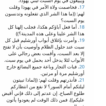
ويبيعون في يوم السبت لبني يهوذا.
17
. فخاصمت ولاة الأمر في يهوذا وقلت
لهم: ((ما هذا الشر الذي تفعلونه وتدنسون
يوم السبت؟
18
. أما فعل آباؤكم هكذا، فجلب إلهنا كل
هذا الشر علينا وعلى هذه المدينة؟))
19
. وأمرت بإغلاق أبواب أورشليم قبل كل
سبت عند حلول الظلام وأوصيت بأن لا تفتح
إلا بعد السبت، وأقمت بعض رجالي على
الأبواب لئلا يدخل أحد بحمل في يوم سبت.
20
. فبات التجار وباعة جميع البضائع خارج
أورشليم مرة أو مرتين.
21
. فأنذرتهم وقلت لهم: ((لماذا تبيتون
ليلتكم أمام السور؟ لا نفع من انتظاركم
طلوع الصباح. إن عدتم إلى ذلك فإني أقبض
عليكم)). فمن ذلك الوقت لم يعودوا يأتون