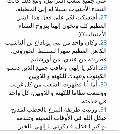
على جميع شعب إسرائيل، ومع ذلك كانت
النساء الأجنبيات سبيلا له إلى الخطيئة.
27
. أفنسكت لكم على فعل هذا الشر
العظيم كله ونخون إلهنا بتزوج النساء
الأجنبيات؟))
28
. وكان واحد من بني يوياداع بن ألياشيب
الكاهن العظيم صهرا لسنبلط الحوروني،
فطردته من عندي، من أورشليم.
29
. اذكر يا إلهي وعاقب جميع الذين دنسوا
الكهنوت وعهدك للكهنة واللاويين.
30
. أما أنا فطهرت الشعب من كل غريب
ووضعت نظاما للكهنة واللاويين، كل واحد
في خدمته،
31
. ورتبت طريقة التبرع بالحطب لمذبح
هيكل الله في الأوقات المعينة وتقدمة
بواكير الغلال. فاذكرني يا إلهي بالخير.