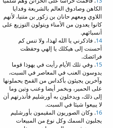
13
. فأقمت حراسا على الخزائن وهم شلميا
الكاهن وصادوق العالم بالشريعة وفدايا
اللاوي ومعهم حانان بن زكور بن متنيا، لأنهم
كانوا يعدون من الأمناء ويتولون التوزيع على
أنسبائهم.
14
. فاذكرني يا الله لهذا، ولا تنس كم
أحسنت إلى هيكلك يا إلهي وحفظت
فرائضك.
15
. وفي تلك الأيام رأيت في يهوذا قوما
يدوسون العنب في المعاصر في السبت،
وآخرين يجيئون بأكداس من القمح يحملونها
على الحمير، وبخمر أيضا وعنب وتين وما
إلى ذلك، ويدخلون به أورشليم فأنذرتهم أن
لا يبيعوا شيئا في السبت.
16
. وكان الصوريون المقيمون بأورشليم
يجلبون السمك وكل نوع من المبيعات