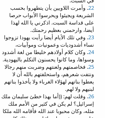
في السبت.
22
. وأمرت اللاويين بأن يتطهروا بحسب
الشريعة ويجيئوا ويحرسوا الأبواب حرصا
على قداسة السبت. اذكرني يا الله لهذا
أيضا، وارحمني بعظيم رحمتك.
23
. وفي تلك الأيام أيضا رأيت يهودا تزوجوا
نساء أشدوديات وعمونيات وموآبيات،
24
. وكان كلام أولادهم خليطا من لغة أشدود
وسواها، وما كانوا يحسنون التكلم باليهودية.
25
. فخاصمتهم ولعنتهم وضربت منهم رجالا
ونتفت شعرهم، واستحلفتهم بالله أن لا
يعطوا بناتهم لهؤلاء الغرباء ولا يأخذوا بناتهم
لبنيهم ولا لهم.
26
. وقلت لهم: ((أما بهذا خطئ سليمان ملك
إسرائيل؟ لم يكن في كثير من الأمم ملك
مثله، وكان محبوبا عند الله فأقامه الله ملكا